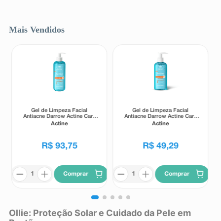
Mais Vendidos
Gel de Limpeza Facial
Gel de Limpeza Facial
Antiacne Darrow Actine Care
Antiacne Darrow Actine Care
Alta Tolerância 400g
Alta Tolerância 140g
Actine
Actine
R$
93
,
75
R$
49
,
29
Comprar
Comprar
Ollie: Proteção Solar e Cuidado da Pele em