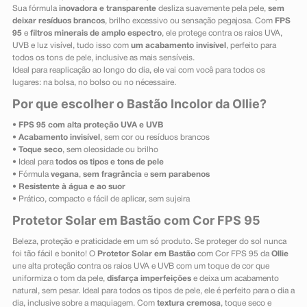
Sua fórmula
inovadora e transparente
desliza suavemente pela pele,
sem
deixar resíduos brancos
, brilho excessivo ou sensação pegajosa. Com
FPS
95
e
filtros minerais de amplo espectro
, ele protege contra os raios UVA,
UVB e luz visível, tudo isso com
um acabamento invisível
, perfeito para
todos os tons de pele, inclusive as mais sensíveis.
Ideal para reaplicação ao longo do dia, ele vai com você para todos os
lugares: na bolsa, no bolso ou no nécessaire.
Por que escolher o Bastão Incolor da Ollie?
•
FPS 95 com alta proteção UVA e UVB
•
Acabamento invisível
, sem cor ou resíduos brancos
•
Toque seco
, sem oleosidade ou brilho
• Ideal para
todos os tipos e tons de pele
• Fórmula
vegana
,
sem fragrância
e
sem parabenos
•
Resistente à água e ao suor
• Prático, compacto e fácil de aplicar, sem sujeira
Protetor Solar em Bastão com Cor FPS 95
Beleza, proteção e praticidade em um só produto. Se proteger do sol nunca
foi tão fácil e bonito! O
Protetor Solar em Bastão
com Cor FPS 95 da
Ollie
une alta proteção contra os raios UVA e UVB com um toque de cor que
uniformiza o tom da pele,
disfarça imperfeições
e deixa um acabamento
natural, sem pesar. Ideal para todos os tipos de pele, ele é perfeito para o dia a
dia, inclusive sobre a maquiagem. Com
textura cremosa
, toque seco e