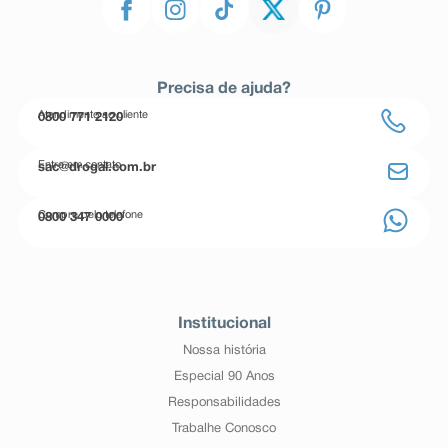
Precisa de ajuda?
Atendimento ao cliente
0800 771 2120
Entre em contato
sac@drogal.com.br
Compre pelo telefone
0800 347 0000
Institucional
Nossa história
Especial 90 Anos
Responsabilidades
Trabalhe Conosco