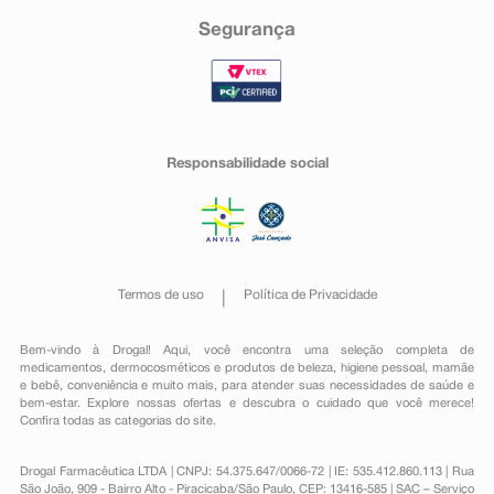
Segurança
Responsabilidade social
Termos de uso
Política de Privacidade
Bem-vindo à Drogal! Aqui, você encontra uma seleção completa de
medicamentos
,
dermocosméticos e produtos de beleza
,
higiene pessoal
,
mamãe
e bebê
,
conveniência
e muito mais, para atender suas necessidades de saúde e
bem-estar. Explore nossas ofertas e descubra o cuidado que você merece!
Confira todas as categorias do site.
Drogal Farmacêutica LTDA | CNPJ: 54.375.647/0066-72 | IE: 535.412.860.113 | Rua
São João, 909 - Bairro Alto - Piracicaba/São Paulo, CEP: 13416-585 | SAC – Serviço