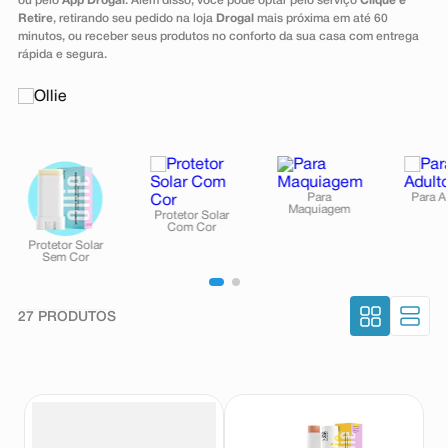
ou pelo
App Drogal
. Além disso, você pode optar pelo serviço
Clique e
8
º
teste gravidez
Retire
, retirando seu pedido na loja
Drogal
mais próxima em até 60
minutos, ou receber seus produtos no conforto da sua casa com entrega
9
º
absorvente
rápida e segura.
10
º
shampoo
27
PRODUTOS