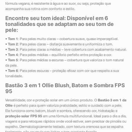
fórmula vegana, é resistente à água e ao suor, ou seja, proteção que
acompanha sua rotina com conforto e estilo.
Encontre seu tom ideal: Disponível em 6
tonalidades que se adaptam ao seu tom de
pele:
•
Tom 1
: Para peles muito claras – cobertura suave, quase imperceptível.
•
Tom 2
: Para peles claras – disfarça suavemente e uniformiza o tom.
•
Tom 3
: Para peles claras a médias – leve cobertura com acabamento natural.
•
Tom 4
: Para peles médias – equilíbrio perfeito entre proteção e cor.
•
Tom 5
: Para peles médias a escuras – cobertura que valoriza o tom natural
da pele.
•
Tom 6
: Para peles escuras – proteção eficaz com cor que respeita a sua
tonalidade.
Bastão 3 em 1 Ollie Blush, Batom e Sombra FPS
95
Versatilidade, cor e proteção solar em um único produto. O
Bastão 3 em 1 da
Ollie
é perfeito para quem valoriza praticidade, estilo e cuidado com a pele.
Ele funciona como batom, blush e sombra, oferecendo cor, hidratação e
proteção solar FPS 95
em uma fórmula multifuncional. Ideal para o dia a dia,
viagens e para retoques rápidos onde você estiver, sem precisar de pincéis ou
espelho. Dermatologicamente testado, com textura cremosa que se espalha