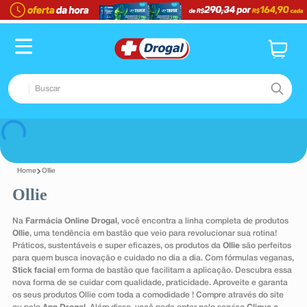
TERMOS MAIS BUSCADOS
1
º
fralda
2
º
dipirona
Buscar
3
º
lenço umedecido
4
º
tadalafila
TERMOS MAIS BUSCADOS
Voltar
5
º
minoxidil
1
º
fralda
6
º
desodorante
Ollie
2
º
dipirona
Ollie
7
º
esmalte
3
º
lenço umedecido
8
º
teste gravidez
Na
Farmácia Online Drogal
, você encontra a linha completa de produtos
4
º
tadalafila
Ollie
, uma tendência em bastão que veio para revolucionar sua rotina!
9
º
absorvente
Práticos, sustentáveis e super eficazes, os produtos da
Ollie
são perfeitos
5
º
minoxidil
para quem busca inovação e cuidado no dia a dia. Com fórmulas veganas,
10
º
shampoo
Stick facial
em forma de bastão que facilitam a aplicação. Descubra essa
6
º
desodorante
nova forma de se cuidar com qualidade, praticidade. Aproveite e garanta
os seus produtos Ollie com toda a comodidade ! Compre através do site
7
º
esmalte