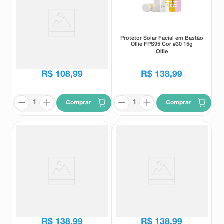
Protetor Capilar Leave-In Ollie
Protetor Solar Facial em Bastão
Spray 100ml
Ollie FPS95 Cor #30 15g
Ollie
Ollie
R$
108
,
99
R$
138
,
99
Comprar
Comprar
Protetor Solar Facial em Bastão
Glow Hidratante Facial Ollie
Ollie FPS95 Cor #20 15g
FPS50 Cor Dourado 30ml
Ollie
Ollie
R$
138
,
99
R$
138
,
99