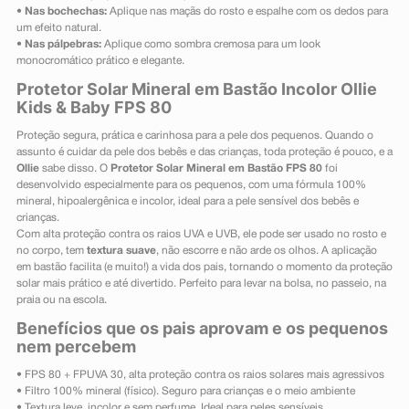
•
Nas bochechas:
Aplique nas maçãs do rosto e espalhe com os dedos para
um efeito natural.
•
Nas pálpebras:
Aplique como sombra cremosa para um look
monocromático prático e elegante.
Protetor Solar Mineral em Bastão Incolor Ollie
Kids & Baby FPS 80
Proteção segura, prática e carinhosa para a pele dos pequenos. Quando o
assunto é cuidar da pele dos bebês e das crianças, toda proteção é pouco, e a
Ollie
sabe disso. O
Protetor Solar Mineral em Bastão FPS 80
foi
desenvolvido especialmente para os pequenos, com uma fórmula 100%
mineral, hipoalergênica e incolor, ideal para a pele sensível dos bebês e
crianças.
Com alta proteção contra os raios UVA e UVB, ele pode ser usado no rosto e
no corpo, tem
textura suave
, não escorre e não arde os olhos. A aplicação
em bastão facilita (e muito!) a vida dos pais, tornando o momento da proteção
solar mais prático e até divertido. Perfeito para levar na bolsa, no passeio, na
praia ou na escola.
Benefícios que os pais aprovam e os pequenos
nem percebem
• FPS 80 + FPUVA 30, alta proteção contra os raios solares mais agressivos
• Filtro 100% mineral (físico). Seguro para crianças e o meio ambiente
• Textura leve, incolor e sem perfume. Ideal para peles sensíveis