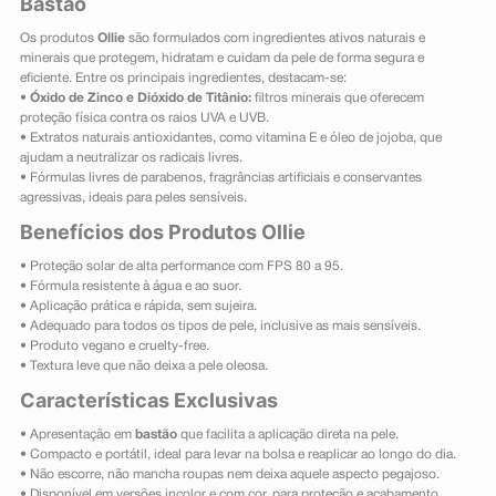
Bastão
Os produtos
Ollie
são formulados com ingredientes ativos naturais e
minerais que protegem, hidratam e cuidam da pele de forma segura e
eficiente. Entre os principais ingredientes, destacam-se:
•
Óxido de Zinco e Dióxido de Titânio:
filtros minerais que oferecem
proteção física contra os raios UVA e UVB.
• Extratos naturais antioxidantes, como vitamina E e óleo de jojoba, que
ajudam a neutralizar os radicais livres.
• Fórmulas livres de parabenos, fragrâncias artificiais e conservantes
agressivas, ideais para peles sensíveis.
Benefícios dos Produtos Ollie
• Proteção solar de alta performance com FPS 80 a 95.
• Fórmula resistente à água e ao suor.
• Aplicação prática e rápida, sem sujeira.
• Adequado para todos os tipos de pele, inclusive as mais sensíveis.
• Produto vegano e cruelty-free.
• Textura leve que não deixa a pele oleosa.
Características Exclusivas
• Apresentação em
bastão
que facilita a aplicação direta na pele.
• Compacto e portátil, ideal para levar na bolsa e reaplicar ao longo do dia.
• Não escorre, não mancha roupas nem deixa aquele aspecto pegajoso.
• Disponível em versões incolor e com cor, para proteção e acabamento.