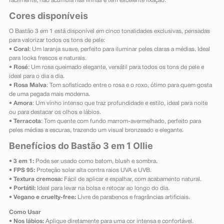
facilmente, não acumula nas linhas e tem excelente fixação.
Cores disponíveis
O Bastão 3 em 1 está disponível em cinco tonalidades exclusivas, pensadas
para valorizar todos os tons de pele:
•
Coral
: Um laranja suave, perfeito para iluminar peles claras a médias. Ideal
para looks frescos e naturais.
•
Rosé
: Um rosa queimado elegante, versátil para todos os tons de pele e
ideal para o dia a dia.
•
Rosa Malva
: Tom sofisticado entre o rosa e o roxo, ótimo para quem gosta
de uma pegada mais moderna.
•
Amora
: Um vinho intenso que traz profundidade e estilo, ideal para noite
ou para destacar os olhos e lábios.
•
Terracota
: Tom quente com fundo marrom-avermelhado, perfeito para
peles médias a escuras, trazendo um visual bronzeado e elegante.
Benefícios do Bastão 3 em 1 Ollie
•
3 em 1:
Pode ser usado como batom, blush e sombra.
•
FPS 95:
Proteção solar alta contra raios UVA e UVB.
•
Textura cremosa:
Fácil de aplicar e espalhar, com acabamento natural.
•
Portátil:
Ideal para levar na bolsa e retocar ao longo do dia.
•
Vegano e cruelty-free:
Livre de parabenos e fragrâncias artificiais.
Como Usar
•
Nos lábios:
Aplique diretamente para uma cor intensa e confortável.