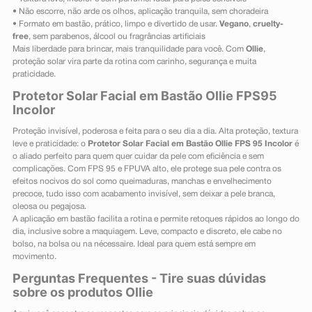
• Não escorre, não arde os olhos, aplicação tranquila, sem choradeira
• Formato em bastão, prático, limpo e divertido de usar.
Vegano
,
cruelty-
free
, sem parabenos, álcool ou fragrâncias artificiais
Mais liberdade para brincar, mais tranquilidade para você. Com
Ollie
,
proteção solar vira parte da rotina com carinho, segurança e muita
praticidade.
Protetor Solar Facial em Bastão Ollie FPS95
Incolor
Proteção invisível, poderosa e feita para o seu dia a dia. Alta proteção, textura
leve e praticidade: o
Protetor Solar Facial em Bastão Ollie FPS 95 Incolor
é
o aliado perfeito para quem quer cuidar da pele com eficiência e sem
complicações. Com FPS 95 e FPUVA alto, ele protege sua pele contra os
efeitos nocivos do sol como queimaduras, manchas e envelhecimento
precoce, tudo isso com acabamento invisível, sem deixar a pele branca,
oleosa ou pegajosa.
A aplicação em bastão facilita a rotina e permite retoques rápidos ao longo do
dia, inclusive sobre a maquiagem. Leve, compacto e discreto, ele cabe no
bolso, na bolsa ou na nécessaire. Ideal para quem está sempre em
movimento.
Perguntas Frequentes - Tire suas dúvidas
sobre os produtos Ollie