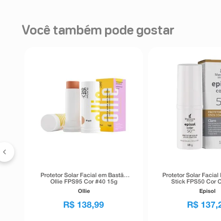
Você também pode gostar
or
Protetor Solar Facial em Bastão
Protetor Solar Facial 
Ollie FPS95 Cor #40 15g
Stick FPS50 Cor C
Ollie
Episol
R$
138
,
99
R$
137
,