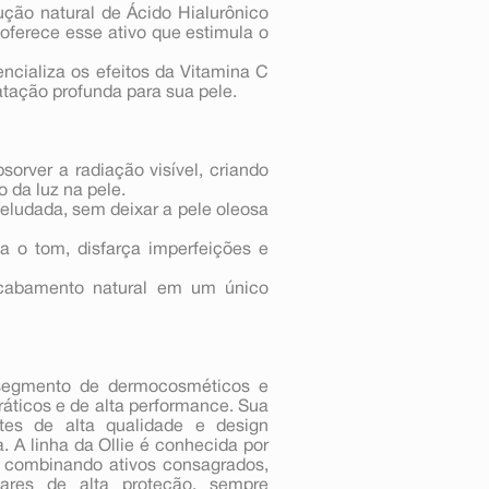
ção natural de Ácido Hialurônico
e oferece esse ativo que estimula o
ncializa os efeitos da Vitamina C
atação profunda para sua pele.
rver a radiação visível, criando
 da luz na pele.
eludada, sem deixar a pele oleosa
a o tom, disfarça imperfeições e
acabamento natural em um único
 segmento de dermocosméticos e
áticos e de alta performance. Sua
ntes de alta qualidade e design
. A linha da Ollie é conhecida por
, combinando ativos consagrados,
olares de alta proteção, sempre