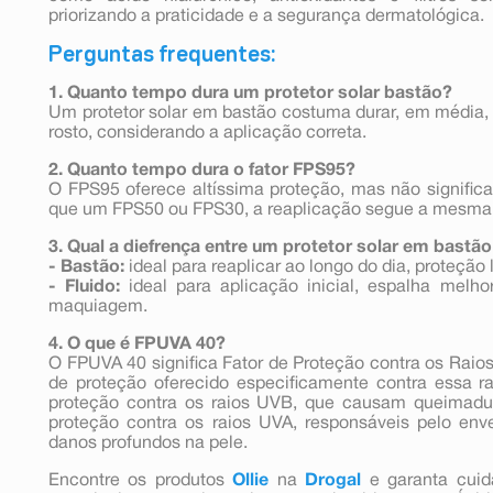
priorizando a praticidade e a segurança dermatológica.
Perguntas frequentes:
1. Quanto tempo dura um protetor solar bastão?
Um protetor solar em bastão costuma durar, em média,
rosto, considerando a aplicação correta.
2. Quanto tempo dura o fator FPS95?
O FPS95 oferece altíssima proteção, mas não signific
que um FPS50 ou FPS30, a reaplicação segue a mesm
3. Qual a diefrença entre um protetor solar em bastão
- Bastão:
ideal para reaplicar ao longo do dia, proteção l
- Fluido:
ideal para aplicação inicial, espalha melh
maquiagem.
4. O que é FPUVA 40?
O FPUVA 40 significa Fator de Proteção contra os Raios
de proteção oferecido especificamente contra essa 
proteção contra os raios UVB, que causam queimadur
proteção contra os raios UVA, responsáveis pelo en
danos profundos na pele.
Encontre os produtos
Ollie
na
Drogal
e garanta cuid