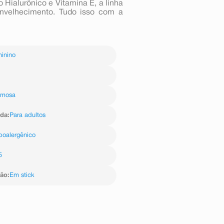
Hialurônico e Vitamina E, a linha
ienvelhecimento. Tudo isso com a
inino
emosa
ida
:
Para adultos
poalergênico
5
ção
:
Em stick