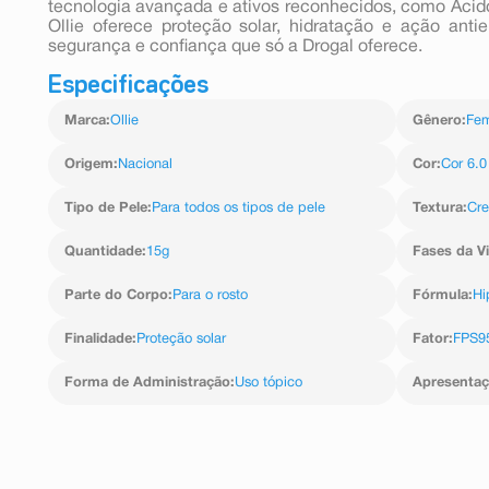
tecnologia avançada e ativos reconhecidos, como Ácido 
Ollie oferece proteção solar, hidratação e ação ant
segurança e confiança que só a Drogal oferece.
Especificações
Marca
:
Ollie
Gênero
:
Fem
Origem
:
Nacional
Cor
:
Cor 6.0
Tipo de Pele
:
Para todos os tipos de pele
Textura
:
Cr
Quantidade
:
15g
Fases da V
Parte do Corpo
:
Para o rosto
Fórmula
:
Hi
Finalidade
:
Proteção solar
Fator
:
FPS9
Forma de Administração
:
Uso tópico
Apresenta