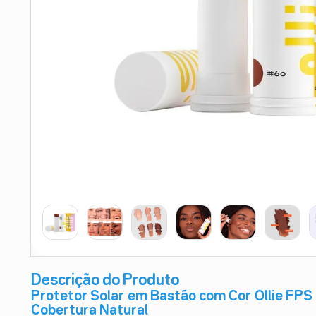
9
º
absorvente
10
º
shampoo
Descrição do Produto
Protetor Solar em Bastão com Cor Ollie FPS 
Cobertura Natural