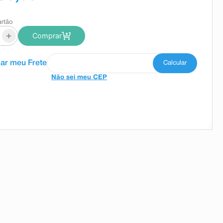
artão
+
Comprar
Não sei meu CEP