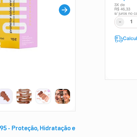
3
X de
R$ 46,33
s/ juros no c
-
95 - Proteção, Hidratação e