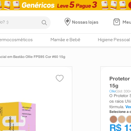
:)
Meu
Nossas lojas
ermocosméticos
Mamãe e Bebê
Higiene Pessoal
acial em Bastão Ollie FPS95 Cor #60 15g
Protetor
15g
Ollie
Cód: 330
O Protetor 
os raios UV
fórmula.
Ve
Selecione a c
R$ 1