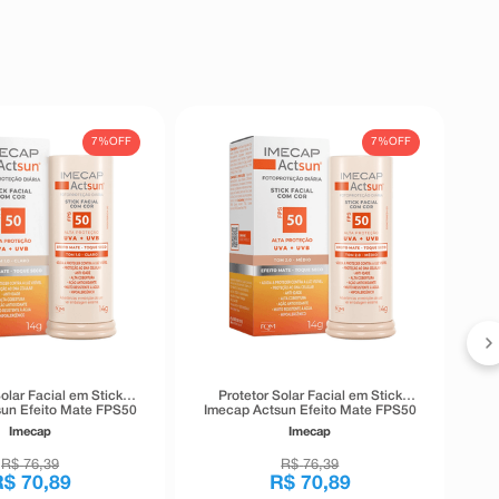
7%
OFF
7%
OFF
P
olar Facial em Stick
Protetor Solar Facial em Stick
un Efeito Mate FPS50
Imecap Actsun Efeito Mate FPS50
laro Cor 1.0 14g
Tom Médio Cor 2.0 14g
Imecap
Imecap
R$
76
,
39
R$
76
,
39
R$
70
,
89
R$
70
,
89