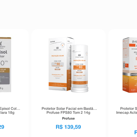
Episol Color
Protetor Solar Facial em Bastão
Protetor S
lara 18g
Profuse FPS80 Tom 2 14g
Imecap Acts
Tom C
Profuse
29
R$
139
,
59