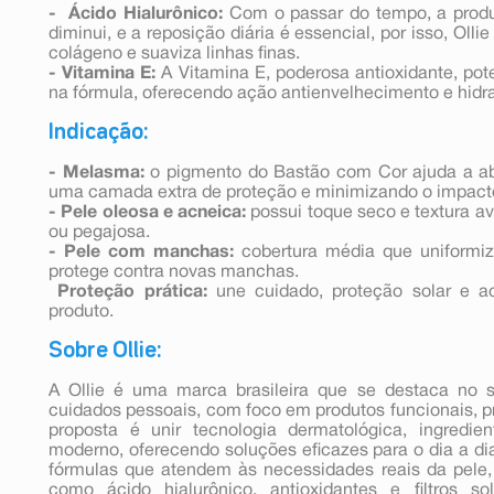
- Ácido Hialurônico:
Com o passar do tempo, a produ
diminui, e a reposição diária é essencial, por isso, Olli
colágeno e suaviza linhas finas.
- Vitamina E:
A Vitamina E, poderosa antioxidante, pote
na fórmula, oferecendo ação antienvelhecimento e hidr
Indicação:
- Melasma:
o pigmento do Bastão com Cor ajuda a abso
uma camada extra de proteção e minimizando o impacto
- Pele oleosa e acneica:
possui toque seco e textura av
ou pegajosa.
- Pele com manchas:
cobertura média que uniformiz
protege contra novas manchas.
Proteção prática:
une cuidado, proteção solar e 
produto.
Sobre Ollie:
A Ollie é uma marca brasileira que se destaca no
cuidados pessoais, com foco em produtos funcionais, pr
proposta é unir tecnologia dermatológica, ingredie
moderno, oferecendo soluções eficazes para o dia a dia
fórmulas que atendem às necessidades reais da pele
como ácido hialurônico, antioxidantes e filtros s