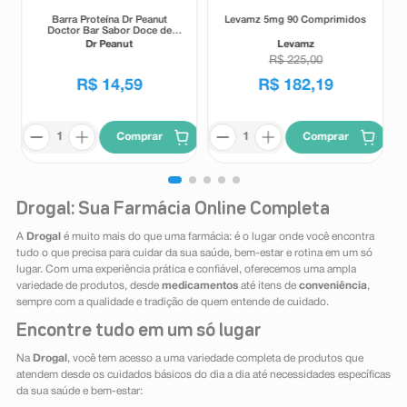
Barra Proteína Dr Peanut
Levamz 5mg 90 Comprimidos
Doctor Bar Sabor Doce de
Leite 62g
Dr Peanut
Levamz
R$
225
,
00
R$
14
,
59
R$
182
,
19
Comprar
Comprar
Drogal: Sua Farmácia Online Completa
A
Drogal
é muito mais do que uma farmácia: é o lugar onde você encontra
tudo o que precisa para cuidar da sua saúde, bem-estar e rotina em um só
lugar. Com uma experiência prática e confiável, oferecemos uma ampla
variedade de produtos, desde
medicamentos
até itens de
conveniência
,
sempre com a qualidade e tradição de quem entende de cuidado.
Encontre tudo em um só lugar
Na
Drogal
, você tem acesso a uma variedade completa de produtos que
atendem desde os cuidados básicos do dia a dia até necessidades específicas
da sua saúde e bem-estar: