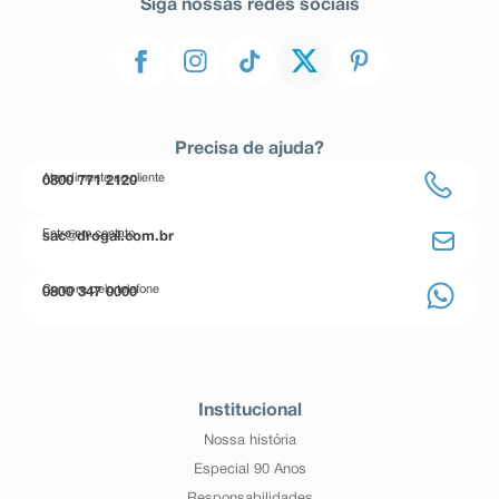
Siga nossas redes sociais
Precisa de ajuda?
Atendimento ao cliente
0800 771 2120
Entre em contato
sac@drogal.com.br
Compre pelo telefone
0800 347 0000
Institucional
Nossa história
Especial 90 Anos