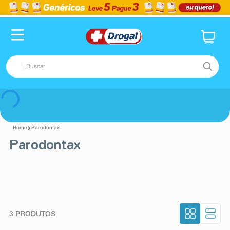
Buscar
TERMOS MAIS BUSCADOS
Voltar
1
º
fralda
Parodontax
2
º
pampers confort sec max
Parodontax
3
º
dipirona
4
º
lenço umedecido
5
º
tadalafila
6
º
minoxidil
3
PRODUTOS
7
º
desodorante