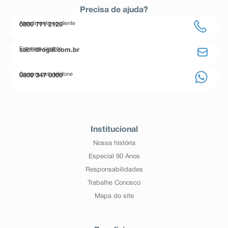
Precisa de ajuda?
Atendimento ao cliente
0800 771 2120
Entre em contato
sac@drogal.com.br
Compre pelo telefone
0800 347 0000
Institucional
Nossa história
Especial 90 Anos
Responsabilidades
Trabalhe Conosco
Mapa do site