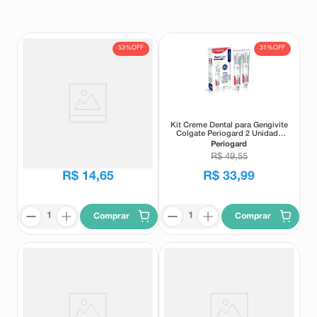
8
º
teste gravidez
9
º
absorvente
53%
OFF
31%
OFF
10
º
shampoo
Escova Dental Colgate
Kit Creme Dental para Gengivite
PerioGard Extra Macia 1
Colgate Periogard 2 Unidade
Unidade
90g
Periogard
Periogard
R$
31
,
35
R$
49
,
55
R$
14
,
65
R$
33
,
99
Comprar
Comprar