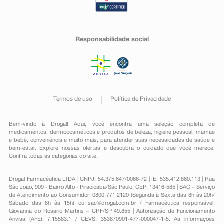
Responsabilidade social
Termos de uso
Política de Privacidade
Bem-vindo à Drogal! Aqui, você encontra uma seleção completa de
medicamentos
,
dermocosméticos e produtos de beleza
,
higiene pessoal
,
mamãe
e bebê
,
conveniência
e muito mais, para atender suas necessidades de saúde e
bem-estar. Explore nossas ofertas e descubra o cuidado que você merece!
Confira todas as categorias do site.
Drogal Farmacêutica LTDA | CNPJ: 54.375.647/0066-72 | IE: 535.412.860.113 | Rua
São João, 909 - Bairro Alto - Piracicaba/São Paulo, CEP: 13416-585 | SAC – Serviço
de Atendimento ao Consumidor: 0800 771 2120 (Segunda à Sexta das 8h às 20h/
Sábado das 8h às 15h) ou
sac@drogal.com.br
/ Farmacêutica responsável:
Giovanna do Rosario Martins – CRF/SP 49.855 | Autorização de Funcionamento
Anvisa (AFE): 7.15583.1 / CEVS: 353870901-477-000047-1-5. As informações