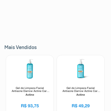
Mais Vendidos
Gel de Limpeza Facial
Gel de Limpeza Facial
Antiacne Darrow Actine Care
Antiacne Darrow Actine Care
Alta Tolerância 400g
Alta Tolerância 140g
Actine
Actine
R$
93
,
75
R$
49
,
29