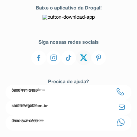
Baixe o aplicativo da Drogal!
Siga nossas redes sociais
Precisa de ajuda?
Atendimento ao cliente
0800 771 2120
Entre em contato
sac@drogal.com.br
Compre pelo telefone
0800 347 0000