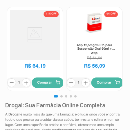
11%
OFF
9%
OFF
Suplemento Alimentar Matrion
Atip 12,5mg/ml Pó para
D Planejamento e Gestação 1°
Suspensão Oral 60ml +
Trimestre 30 Comprimidos
Seringa Dosadora
Matrion
Atip
Revestidos
R$
72
,
00
R$
61
,
64
R$
64
,
19
R$
56
,
09
Comprar
Comprar
Drogal: Sua Farmácia Online Completa
A
Drogal
é muito mais do que uma farmácia: é o lugar onde você encontra
tudo o que precisa para cuidar da sua saúde, bem-estar e rotina em um só
lugar. Com uma experiência prática e confiável, oferecemos uma ampla