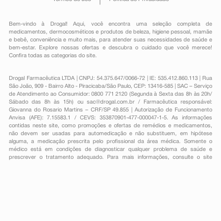
Bem-vindo à Drogal! Aqui, você encontra uma seleção completa de
medicamentos
,
dermocosméticos e produtos de beleza
,
higiene pessoal
,
mamãe
e bebê
,
conveniência
e muito mais, para atender suas necessidades de saúde e
bem-estar. Explore nossas ofertas e descubra o cuidado que você merece!
Confira todas as categorias do site.
Drogal Farmacêutica LTDA | CNPJ: 54.375.647/0066-72 | IE: 535.412.860.113 | Rua
São João, 909 - Bairro Alto - Piracicaba/São Paulo, CEP: 13416-585 | SAC – Serviço
de Atendimento ao Consumidor: 0800 771 2120 (Segunda à Sexta das 8h às 20h/
Sábado das 8h às 15h) ou
sac@drogal.com.br
/ Farmacêutica responsável:
Giovanna do Rosario Martins – CRF/SP 49.855 | Autorização de Funcionamento
Anvisa (AFE): 7.15583.1 / CEVS: 353870901-477-000047-1-5. As informações
contidas neste site, como promoções e ofertas de remédios e medicamentos,
não devem ser usadas para automedicação e não substituem, em hipótese
alguma, a medicação prescrita pelo profissional da área médica. Somente o
médico está em condições de diagnosticar qualquer problema de saúde e
prescrever o tratamento adequado. Para mais informações, consulte o site
Anvisa. As fotos contidas em nosso site são meramente ilustrativas. Promoções e
preços são válidos apenas para compras on-line, caso haja disponibilidade e
estão sujeitos a alterações no decorrer do dia. Todos os direitos reservados.
Powered by