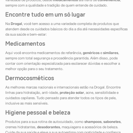
variedade de produtos, desde
medicamentos
até itens de
conveniência
,
sempre com a qualidade e tradição de quem entende de cuidado.
Encontre tudo em um só lugar
Na
Drogal
, você tem acesso a uma variedade completa de produtos que
atendem desde os cuidados básicos do dia a dia até necessidades específicas
da sua saúde e bem-estar:
Medicamentos
Aqui você encontra medicamentos de referência,
genéricos
e
similares
,
sempre com total segurança e procedência garantida. Além disso, pode
contar com orientação especializada para esclarecer dúvidas e escolher a
melhor opção para o seu tratamento.
Dermocosméticos
As melhores marcas nacionais e internacionais estão na Drogal. Encontre
linhas para hidratação, anti-idade,
proteção solar
, acne, sensibilidade e
cuidados capilares. Tudo pensado para atender todos os tipos de pele,
inclusive as mais sensíveis.
Higiene pessoal e beleza
Produtos para a sua rotina de autocuidado, como
shampoos
,
sabonetes
,
cremes hidratantes,
desodorantes
, maquiagens e acessórios de beleza.
Cuide da sua saúde e eleve a sua autoestima com praticidade e confiança.