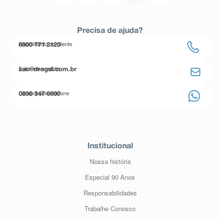
Precisa de ajuda?
Atendimento ao cliente
0800 771 2120
Entre em contato
sac@drogal.com.br
Compre pelo telefone
0800 347 0000
Institucional
Nossa história
Especial 90 Anos
Responsabilidades
Trabalhe Conosco