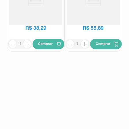
Suplemento Alimentar Provance
Provance 10 Comprimidos
GG Suspensão Gotas 5ml
Sabor Limão
Provance
Provance
R$
43
,
47
R$
65
,
64
R$
38
,
29
R$
55
,
89
Comprar
Comprar