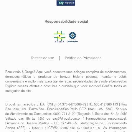
Responsabilidade social
Termos de uso
Política de Privacidade
Bem-vindo à Drogal! Aqui, você encontra uma seleção completa de
medicamentos
,
dermocosméticos e produtos de beleza
,
higiene pessoal
,
mamãe e bebê
,
conveniência
e muito mais, para atender suas necessidades de saúde e bem-estar.
Explore nossas ofertas e descubra o cuidado que você merece!
Confira todas as
categorias do site.
Drogal Farmacêutica LTDA | CNPJ: 54.375.647/0066-72 | IE: 535.412.860.113 | Rua
São João, 909 - Bairro Alto - Piracicaba/São Paulo, CEP: 13416-585 | SAC – Serviço
de Atendimento ao Consumidor: 0800 771 2120 (Segunda à Sexta das 8h às 20h/
Sábado das 8h às 15h) ou
sac@drogal.com.br
/ Farmacêutica responsável:
Giovanna do Rosario Martins – CRF/SP 49.855 | Autorização de Funcionamento
Anvisa (AFE): 7.15583.1 / CEVS: 353870901-477-000047-1-5. As informações