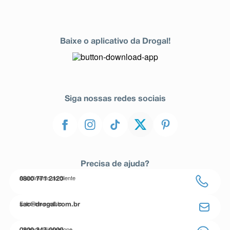
Baixe o aplicativo da Drogal!
Siga nossas redes sociais
Precisa de ajuda?
Atendimento ao cliente
0800 771 2120
Entre em contato
sac@drogal.com.br
Compre pelo telefone