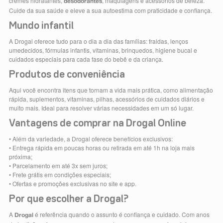
cremes hidratantes,
, maquiagens e acessórios de beleza.
desodorantes
Cuide da sua saúde e eleve a sua autoestima com praticidade e confiança.
Mundo infantil
A Drogal oferece tudo para o dia a dia das famílias: fraldas, lenços
umedecidos, fórmulas infantis, vitaminas, brinquedos, higiene bucal e
cuidados especiais para cada fase do bebê e da criança.
Produtos de conveniência
Aqui você encontra itens que tornam a vida mais prática, como alimentação
rápida, suplementos, vitaminas, pilhas, acessórios de cuidados diários e
muito mais. Ideal para resolver várias necessidades em um só lugar.
Vantagens de comprar na Drogal Online
• Além da variedade, a Drogal oferece benefícios exclusivos:
• Entrega rápida em poucas horas ou retirada em até 1h na loja mais
próxima;
• Parcelamento em até 3x sem juros;
• Frete grátis em condições especiais;
• Ofertas e promoções exclusivas no site e app.
Por que escolher a Drogal?
A
é referência quando o assunto é confiança e cuidado. Com anos
Drogal