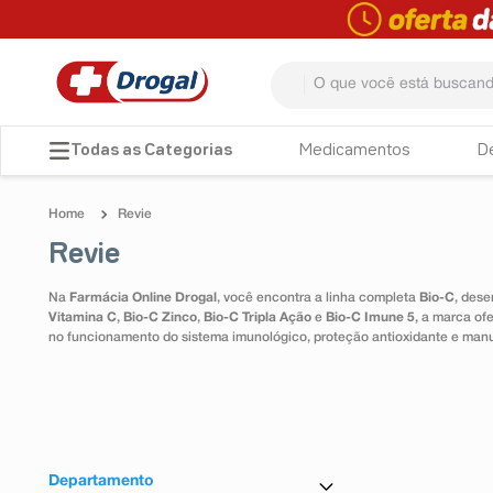
O que você está buscando? 
TERMOS MAIS BUSCADOS
Medicamentos
D
1
º
fralda
Revie
2
º
pampers confort sec max
Revie
3
º
dipirona
Na
Farmácia Online Drogal
, você encontra a linha completa
Bio-C
, dese
4
º
lenço umedecido
Vitamina C
,
Bio-C Zinco
,
Bio-C Tripla Ação
e
Bio-C Imune 5
, a marca of
no funcionamento do sistema imunológico, proteção antioxidante e man
5
º
tadalafila
6
º
minoxidil
7
º
desodorante
8
º
teste gravidez
Departamento