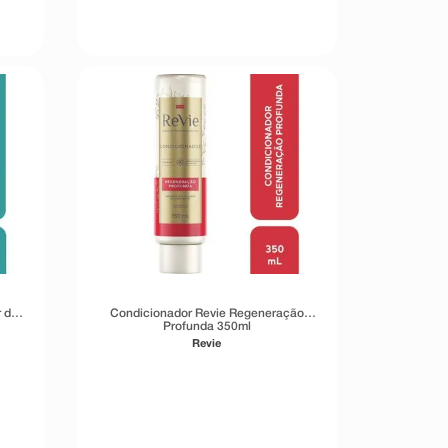
r de
Condicionador Revie Regeneração
Profunda 350ml
Revie