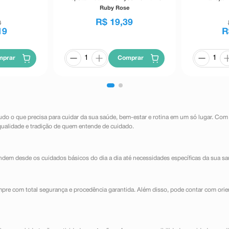
Preto 5,5g
Trimest
Ruby Rose
R$
19
,
39
0
19
R
mprar
Comprar
udo o que precisa para cuidar da sua saúde, bem-estar e rotina em um só lugar. Com
qualidade e tradição de quem entende de cuidado.
dem desde os cuidados básicos do dia a dia até necessidades específicas da sua sa
mpre com total segurança e procedência garantida. Além disso, pode contar com orie