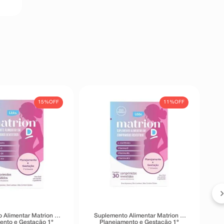
15%
OFF
11%
OFF
S
 Alimentar Matrion D
Suplemento Alimentar Matrion D
ento e Gestação 1°
Planejamento e Gestação 1°