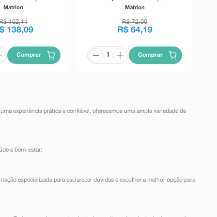
re 90 Comprimidos
Trimestre 30 Comprimidos
Matrion
Matrion
Revestidos
Revestidos
R$
162
,
11
R$
72
,
00
$
138
,
09
R$
64
,
19
Comprar
Comprar
 uma experiência prática e confiável, oferecemos uma ampla variedade de
úde e bem-estar:
ntação especializada para esclarecer dúvidas e escolher a melhor opção para