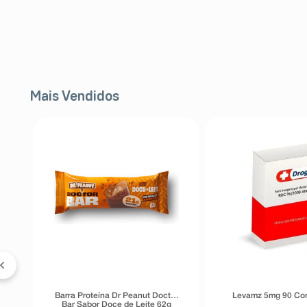
Mais Vendidos
FF
a
Barra Proteína Dr Peanut Doctor
Levamz 5mg 90 Co
Bar Sabor Doce de Leite 62g