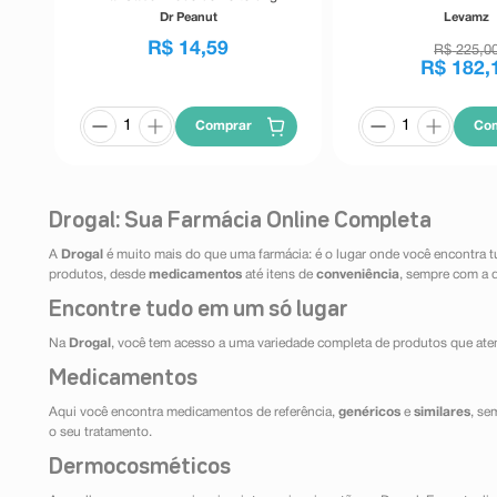
Dr Peanut
Levamz
R$
14
,
59
R$
225
,
0
R$
182
,
Comprar
Co
Drogal: Sua Farmácia Online Completa
A
Drogal
é muito mais do que uma farmácia: é o lugar onde você encontra t
produtos, desde
medicamentos
até itens de
conveniência
, sempre com a 
Encontre tudo em um só lugar
Na
Drogal
, você tem acesso a uma variedade completa de produtos que aten
Medicamentos
Aqui você encontra medicamentos de referência,
genéricos
e
similares
, se
o seu tratamento.
Dermocosméticos