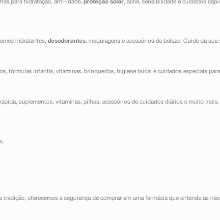
has para hidratação, anti-idade,
proteção solar
, acne, sensibilidade e cuidados capi
cremes hidratantes,
desodorantes
, maquiagens e acessórios de beleza. Cuide da sua 
dos, fórmulas infantis, vitaminas, brinquedos, higiene bucal e cuidados especiais para
ápida, suplementos, vitaminas, pilhas, acessórios de cuidados diários e muito mais. 
a;
e tradição, oferecemos a segurança de comprar em uma farmácia que entende as nece