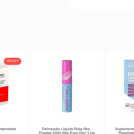
19%
OFF
mprimidos
Delineador Líquido Ruby Rose
Suplemento
Popstar 2000 Vibe Eyes Don' t Lie
Planejam