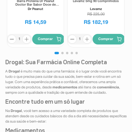
Barra Proteína Dr Peanut
Levamz 5mg 90 Comprimidos
Doctor Bar Sabor Doce de
Leite 62g
Dr Peanut
Levamz
R$
225
,
00
R$
14
,
59
R$
182
,
19
Comprar
Comprar
Drogal: Sua Farmácia Online Completa
A
Drogal
é muito mais do que uma farmácia: é o lugar onde você encontra
tudo o que precisa para cuidar da sua saúde, bem-estar e rotina em um só
lugar. Com uma experiência prática e confiável, oferecemos uma ampla
variedade de produtos, desde
medicamentos
até itens de
conveniência
,
sempre com a qualidade e tradição de quem entende de cuidado.
Encontre tudo em um só lugar
Na
Drogal
, você tem acesso a uma variedade completa de produtos que
atendem desde os cuidados básicos do dia a dia até necessidades específicas
da sua saúde e bem-estar:
Medicamentos