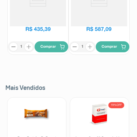
Rexulti 2mg 30 Comprimidos
Rexulti 3mg 30 Comprimidos
Rexulti
Rexulti
R$
566
,
15
R$
729
,
42
R$
435
,
39
R$
587
,
09
Comprar
Comprar
Mais Vendidos
19%
OFF