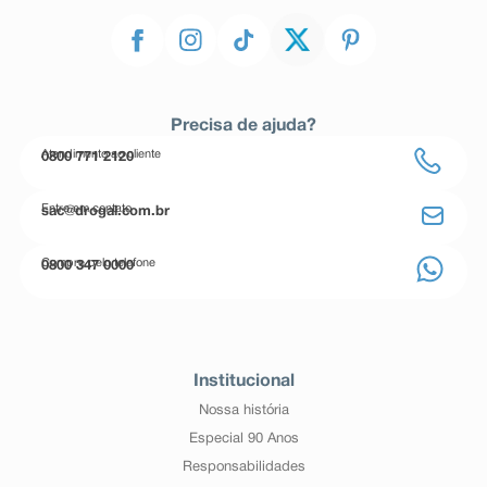
Precisa de ajuda?
Atendimento ao cliente
0800 771 2120
Entre em contato
sac@drogal.com.br
Compre pelo telefone
0800 347 0000
Institucional
Nossa história
Especial 90 Anos
Responsabilidades