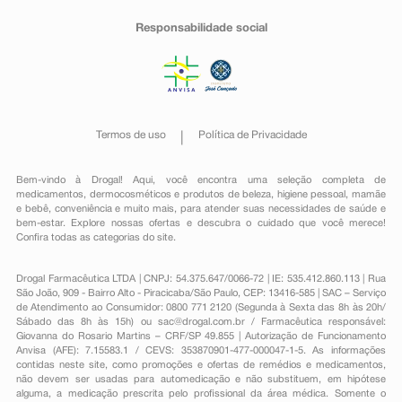
Responsabilidade social
Termos de uso
Política de Privacidade
Bem-vindo à Drogal! Aqui, você encontra uma seleção completa de
medicamentos
,
dermocosméticos e produtos de beleza
,
higiene pessoal
,
mamãe
e bebê
,
conveniência
e muito mais, para atender suas necessidades de saúde e
bem-estar. Explore nossas ofertas e descubra o cuidado que você merece!
Confira todas as categorias do site.
Drogal Farmacêutica LTDA | CNPJ: 54.375.647/0066-72 | IE: 535.412.860.113 | Rua
São João, 909 - Bairro Alto - Piracicaba/São Paulo, CEP: 13416-585 | SAC – Serviço
de Atendimento ao Consumidor: 0800 771 2120 (Segunda à Sexta das 8h às 20h/
Sábado das 8h às 15h) ou
sac@drogal.com.br
/ Farmacêutica responsável:
Giovanna do Rosario Martins – CRF/SP 49.855 | Autorização de Funcionamento
Anvisa (AFE): 7.15583.1 / CEVS: 353870901-477-000047-1-5. As informações
contidas neste site, como promoções e ofertas de remédios e medicamentos,
não devem ser usadas para automedicação e não substituem, em hipótese
alguma, a medicação prescrita pelo profissional da área médica. Somente o