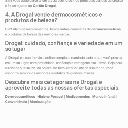
Sim! Você pode parcelar em até 3x sem juros nos principais cartões de crédito
e 5x sem juros no
Cartão Drogal
.
4. A Drogal vende dermocosméticos e
produtos de beleza?
Sim! Além de medicamentos, temos linhas completas de
dermocosméticos
e produtos de beleza das melhores marcas.
Drogal: cuidado, confiança e variedade em um
só lugar
A
Drogal
é a sua farmácia online completa, reunindo tudo o que você precisa
em um só lugar, com praticidade, confiança e vantagens exclusivas. Seja para
cuidar da sua saúde, da beleza, do bem-estar ou até da sua rotina, você
encontra sempre os melhores produtos de grandes marcas.
Descubra mais categorias na Drogal e
aproveite todas as nossas ofertas especiais:
Dermocosméticos
|
Higiene Pessoal
|
Medicamentos
|
Mundo Infantil
|
Conveniência
|
Manipulação