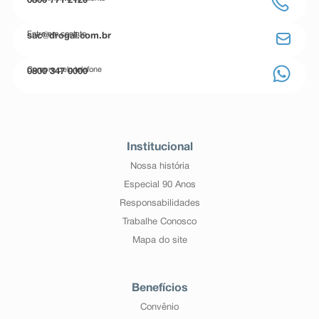
0800 771 2120
Entre em contato
sac@drogal.com.br
Compre pelo telefone
0800 347 0000
Institucional
Nossa história
Especial 90 Anos
Responsabilidades
Trabalhe Conosco
Mapa do site
Benefícios
Convênio