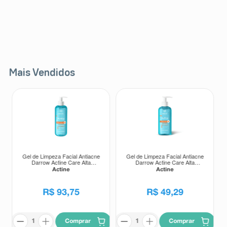
Mais Vendidos
Gel de Limpeza Facial Antiacne
Gel de Limpeza Facial Antiacne
Darrow Actine Care Alta
Darrow Actine Care Alta
Tolerância 400g
Tolerância 140g
Actine
Actine
R$
93
,
75
R$
49
,
29
Comprar
Comprar