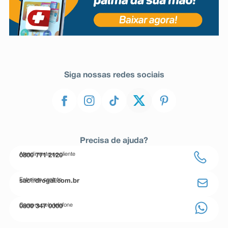
Siga nossas redes sociais
Precisa de ajuda?
Atendimento ao cliente
0800 771 2120
Entre em contato
sac@drogal.com.br
Compre pelo telefone
0800 347 0000