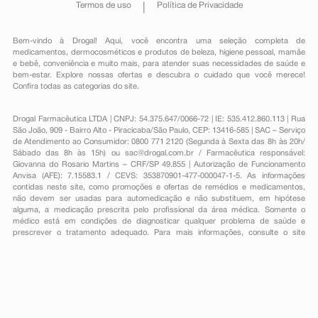
Termos de uso
Política de Privacidade
Bem-vindo à Drogal! Aqui, você encontra uma seleção completa de
medicamentos
,
dermocosméticos e produtos de beleza
,
higiene pessoal
,
mamãe
e bebê
,
conveniência
e muito mais, para atender suas necessidades de saúde e
bem-estar. Explore nossas ofertas e descubra o cuidado que você merece!
Confira todas as categorias do site.
Drogal Farmacêutica LTDA | CNPJ: 54.375.647/0066-72 | IE: 535.412.860.113 | Rua
São João, 909 - Bairro Alto - Piracicaba/São Paulo, CEP: 13416-585 | SAC – Serviço
de Atendimento ao Consumidor: 0800 771 2120 (Segunda à Sexta das 8h às 20h/
Sábado das 8h às 15h) ou
sac@drogal.com.br
/ Farmacêutica responsável:
Giovanna do Rosario Martins – CRF/SP 49.855 | Autorização de Funcionamento
Anvisa (AFE): 7.15583.1 / CEVS: 353870901-477-000047-1-5. As informações
contidas neste site, como promoções e ofertas de remédios e medicamentos,
não devem ser usadas para automedicação e não substituem, em hipótese
alguma, a medicação prescrita pelo profissional da área médica. Somente o
médico está em condições de diagnosticar qualquer problema de saúde e
prescrever o tratamento adequado. Para mais informações, consulte o site
Anvisa. As fotos contidas em nosso site são meramente ilustrativas. Promoções e
preços são válidos apenas para compras on-line, caso haja disponibilidade e
estão sujeitos a alterações no decorrer do dia. Todos os direitos reservados.
Powered by