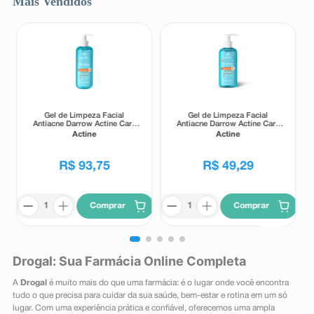
Mais Vendidos
Gel de Limpeza Facial
Gel de Limpeza Facial
Antiacne Darrow Actine Care
Antiacne Darrow Actine Care
Alta Tolerância 400g
Alta Tolerância 140g
Actine
Actine
R$
93
,
75
R$
49
,
29
Comprar
Comprar
Drogal: Sua Farmácia Online Completa
A
Drogal
é muito mais do que uma farmácia: é o lugar onde você encontra
tudo o que precisa para cuidar da sua saúde, bem-estar e rotina em um só
lugar. Com uma experiência prática e confiável, oferecemos uma ampla