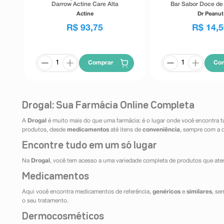
Darrow Actine Care Alta
Bar Sabor Doce de 
Tolerância 400g
Actine
Dr Peanut
R$
93
,
75
R$
14
,
5
Comprar
Co
Drogal: Sua Farmácia Online Completa
A
Drogal
é muito mais do que uma farmácia: é o lugar onde você encontra t
produtos, desde
medicamentos
até itens de
conveniência
, sempre com a 
Encontre tudo em um só lugar
Na
Drogal
, você tem acesso a uma variedade completa de produtos que aten
Medicamentos
Aqui você encontra medicamentos de referência,
genéricos
e
similares
, se
o seu tratamento.
Dermocosméticos