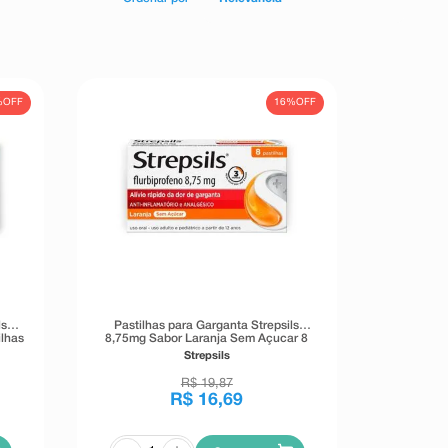
%
OFF
16%
OFF
ls
Pastilhas para Garganta Strepsils
lhas
8,75mg Sabor Laranja Sem Açucar 8
Pastilhas
Strepsils
R$
19
,
87
R$
16
,
69