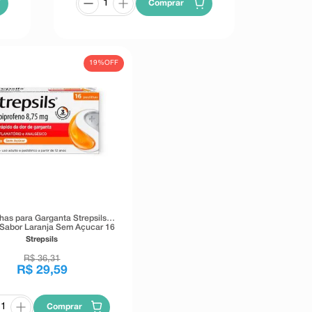
Comprar
19%
OFF
lhas para Garganta Strepsils
Sabor Laranja Sem Açucar 16
Pastilhas
Strepsils
R$
36
,
31
R$
29
,
59
Comprar