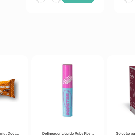
anut Doctor
Delineador Líquido Ruby Rose
Solução pa