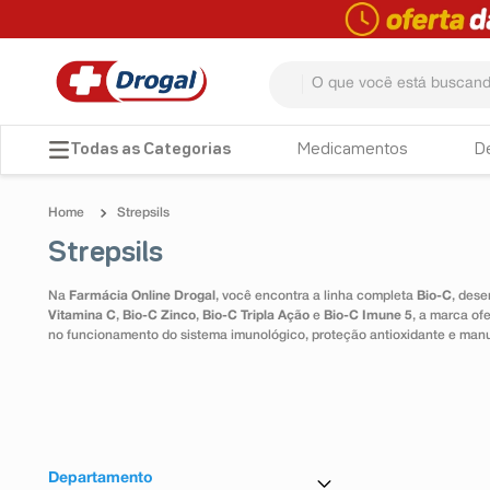
O que você está buscando? 
TERMOS MAIS BUSCADOS
Medicamentos
D
1
º
fralda
Strepsils
2
º
pampers confort sec max
Strepsils
3
º
dipirona
Na
Farmácia Online Drogal
, você encontra a linha completa
Bio-C
, dese
4
º
lenço umedecido
Vitamina C
,
Bio-C Zinco
,
Bio-C Tripla Ação
e
Bio-C Imune 5
, a marca of
no funcionamento do sistema imunológico, proteção antioxidante e man
5
º
tadalafila
6
º
minoxidil
7
º
desodorante
8
º
teste gravidez
Departamento