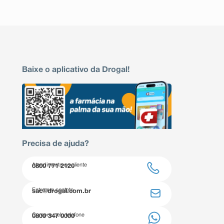
Baixe o aplicativo da Drogal!
Precisa de ajuda?
Atendimento ao cliente
0800 771 2120
Entre em contato
sac@drogal.com.br
Compre pelo telefone
0800 347 0000