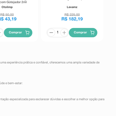
com Gotejador 2ml
Otolimp
Levamz
R$
50
,
00
R$
225
,
00
R$
43
,
19
R$
182
,
19
Comprar
Comprar
 uma experiência prática e confiável, oferecemos uma ampla variedade de
úde e bem-estar:
ntação especializada para esclarecer dúvidas e escolher a melhor opção para