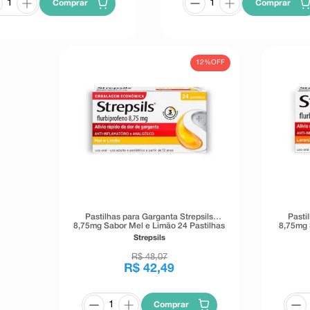
Comprar
Comprar
12%
OFF
Pastilhas para Garganta Strepsils
Pasti
8,75mg Sabor Mel e Limão 24 Pastilhas
8,75mg 
Strepsils
R$
48
,
07
R$
42
,
49
Comprar