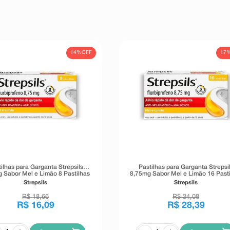
14%
OFF
17
ilhas para Garganta Strepsils
Pastilhas para Garganta Strepsi
 Sabor Mel e Limão 8 Pastilhas
8,75mg Sabor Mel e Limão 16 Pasti
Strepsils
Strepsils
R$
18
,
66
R$
34
,
08
R$
16
,
09
R$
28
,
39