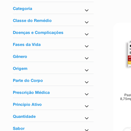
9
º
esmalte
Farmácia em Casa
Categoria
10
º
absorvente
Pastilhas
Classe do Remédio
Anti-inflamatórios
Doenças e Complicações
Para dor de garganta
Fases da Vida
Para adultos
Gênero
Unissex
Origem
Nacional
Parte do Corpo
Para a garganta
Prescrição Médica
Past
8,75mg
Não
Princípio Ativo
Flurbiprofeno
Quantidade
16 Unidades
Sabor