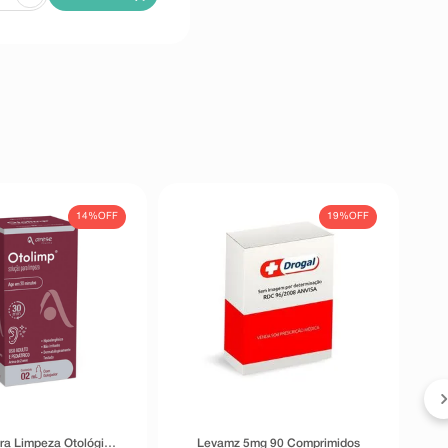
14%
OFF
19%
OFF
ra Limpeza Otológica
Levamz 5mg 90 Comprimidos