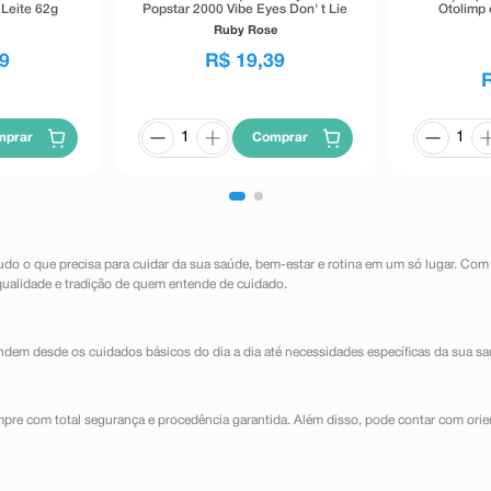
Leite 62g
Popstar 2000 Vibe Eyes Don' t Lie
Otolimp 
Preto 5,5g
Ruby Rose
9
R$
19
,
39
mprar
Comprar
udo o que precisa para cuidar da sua saúde, bem-estar e rotina em um só lugar. Com
qualidade e tradição de quem entende de cuidado.
dem desde os cuidados básicos do dia a dia até necessidades específicas da sua sa
mpre com total segurança e procedência garantida. Além disso, pode contar com orie