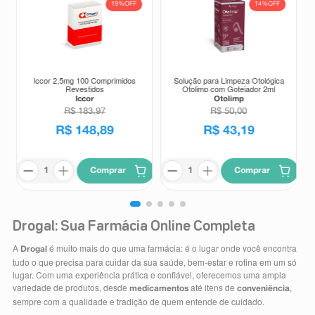
19%
OFF
14%
OFF
Iccor 2,5mg 100 Comprimidos
Solução para Limpeza Otológica
Revestidos
Otolimp com Gotejador 2ml
Iccor
Otolimp
R$
183
,
97
R$
50
,
00
R$
148
,
89
R$
43
,
19
Comprar
Comprar
Drogal: Sua Farmácia Online Completa
A
é muito mais do que uma farmácia: é o lugar onde você encontra
Drogal
tudo o que precisa para cuidar da sua saúde, bem-estar e rotina em um só
lugar. Com uma experiência prática e confiável, oferecemos uma ampla
variedade de produtos, desde
até itens de
,
medicamentos
conveniência
sempre com a qualidade e tradição de quem entende de cuidado.