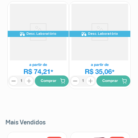
Desc. Laboratório
Desc. Laboratório
Tegretol Cr 400mg 20
Tegretol CR 200mg caixa com 20
Comprimidos
comprimidos desintegração lenta
Tegretol CR
Tegretol CR
a partir de
a partir de
R$ 74,21
R$ 35,06
*
*
Comprar
Comprar
Mais Vendidos