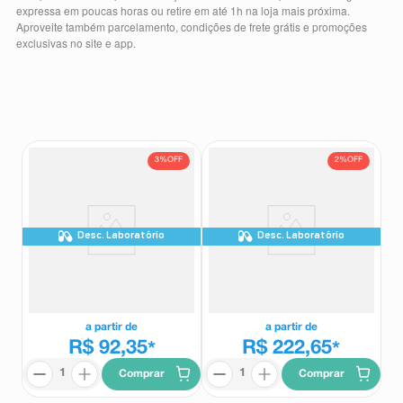
expressa em poucas horas ou retire em até 1h na loja mais próxima.
8
º
teste gravidez
Aproveite também parcelamento, condições de frete grátis e promoções
exclusivas no site e app.
9
º
esmalte
10
º
absorvente
3%
OFF
2%
OFF
Desc. Laboratório
Desc. Laboratório
Tegretol CR 200mg/g 60
Tegretol CR 400mg caixa com 60
Comprimidos Desintegração Lenta
comprimidos
Tegretol CR
Tegretol CR
a partir de
a partir de
R$ 92,35
R$ 222,65
*
*
Comprar
Comprar