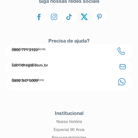
Siga nossas redes sociais
Precisa de ajuda?
Atendimento ao cliente
0800 771 2120
Entre em contato
sac@drogal.com.br
Compre pelo telefone
0800 347 0000
Institucional
Nossa história
Especial 90 Anos