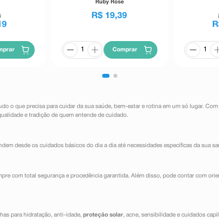
Ruby Rose
R$
19
,
39
0
19
R
mprar
Comprar
udo o que precisa para cuidar da sua saúde, bem-estar e rotina em um só lugar. Com
qualidade e tradição de quem entende de cuidado.
dem desde os cuidados básicos do dia a dia até necessidades específicas da sua sa
mpre com total segurança e procedência garantida. Além disso, pode contar com orie
has para hidratação, anti-idade,
proteção solar
, acne, sensibilidade e cuidados capi