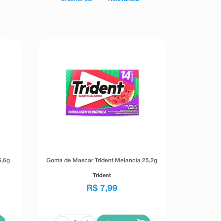
6,6g
Goma de Mascar Trident Melancia 25,2g
Trident
R$
7
,
99