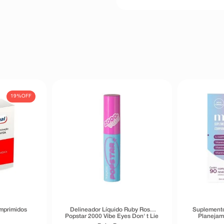
19%
OFF
mprimidos
Delineador Líquido Ruby Rose
Suplemento
Popstar 2000 Vibe Eyes Don' t Lie
Planejam
Preto 5,5g
Trimest