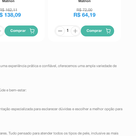
Matrion
Matrion
Revestidos
Revestidos
R$
162
,
11
R$
72
,
00
$
138
,
09
R$
64
,
19
Comprar
Comprar
 uma experiência prática e confiável, oferecemos uma ampla variedade de
úde e bem-estar:
ntação especializada para esclarecer dúvidas e escolher a melhor opção para
lares. Tudo pensado para atender todos os tipos de pele, inclusive as mais