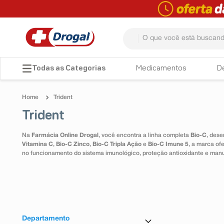
O que você está buscando? 
TERMOS MAIS BUSCADOS
Medicamentos
D
1
º
fralda
Trident
2
º
pampers confort sec max
Trident
3
º
dipirona
Na
Farmácia Online Drogal
, você encontra a linha completa
Bio-C
, dese
4
º
lenço umedecido
Vitamina C
,
Bio-C Zinco
,
Bio-C Tripla Ação
e
Bio-C Imune 5
, a marca of
no funcionamento do sistema imunológico, proteção antioxidante e man
5
º
tadalafila
6
º
minoxidil
7
º
desodorante
8
º
teste gravidez
Departamento