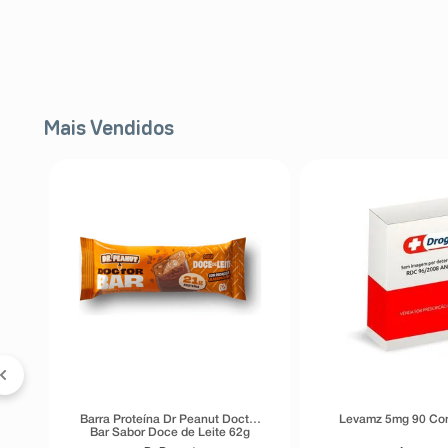
Mais Vendidos
FF
a
Barra Proteína Dr Peanut Doctor
Levamz 5mg 90 Co
Bar Sabor Doce de Leite 62g