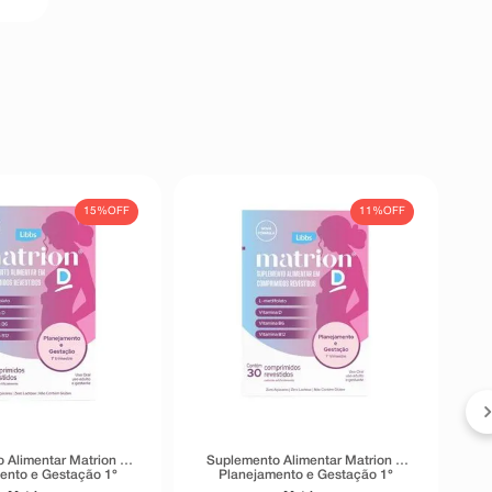
15%
OFF
11%
OFF
S
 Alimentar Matrion D
Suplemento Alimentar Matrion D
ento e Gestação 1°
Planejamento e Gestação 1°
re 90 Comprimidos
Trimestre 30 Comprimidos