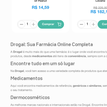
Dr Peanut
Levamz
R$
14
,
59
R$
225
,
0
R$
182
,
Comprar
Co
Drogal: Sua Farmácia Online Completa
A
Drogal
é muito mais do que uma farmácia: é o lugar onde você encontra t
produtos, desde
medicamentos
até itens de
conveniência
, sempre com a 
Encontre tudo em um só lugar
Na
Drogal
, você tem acesso a uma variedade completa de produtos que aten
Medicamentos
Aqui você encontra medicamentos de referência,
genéricos
e
similares
, se
o seu tratamento.
Dermocosméticos
As melhores marcas nacionais e internacionais estão na Drogal. Encontre lin