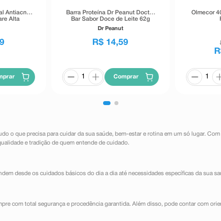
al Antiacne
Barra Proteína Dr Peanut Doctor
Olmecor 4
re Alta
Bar Sabor Doce de Leite 62g
40g
Dr Peanut
9
R$
14
,
59
R
mprar
Comprar
udo o que precisa para cuidar da sua saúde, bem-estar e rotina em um só lugar. Com
qualidade e tradição de quem entende de cuidado.
dem desde os cuidados básicos do dia a dia até necessidades específicas da sua sa
mpre com total segurança e procedência garantida. Além disso, pode contar com orie