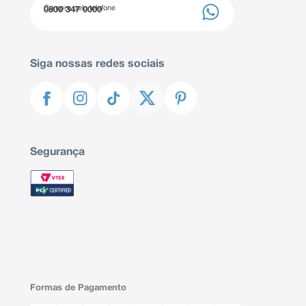
Compre pelo telefone
0800 347 0000
Siga nossas redes sociais
Segurança
Formas de Pagamento