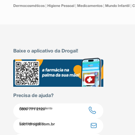
Dermocosméticos
|
Higiene Pessoal
|
Medicamentos
|
Mundo Infantil
|
C
Baixe o aplicativo da Drogal!
Precisa de ajuda?
Atendimento ao cliente
0800 771 2120
Entre em contato
sac@drogal.com.br