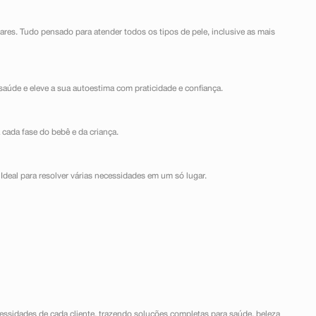
lares. Tudo pensado para atender todos os tipos de pele, inclusive as mais
saúde e eleve a sua autoestima com praticidade e confiança.
 cada fase do bebê e da criança.
Ideal para resolver várias necessidades em um só lugar.
ssidades de cada cliente, trazendo soluções completas para saúde, beleza