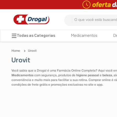
O que você está buscando? 
TERMOS MAIS BUSCADOS
Medicamentos
D
1
º
fralda
Urovit
2
º
dipirona
Urovit
3
º
lenço umedecido
Você sabia que a Drogal é uma Farmácia Online Completa? Aqui você enc
4
º
tadalafila
Medicamentos
com segurança, produtos de
higiene pessoal
e
beleza
, a
conveniência e muito mais para facilitar a sua rotina. Comprar online é
5
º
minoxidil
condições de frete grátis e promoções exclusivas no site e app.
6
º
desodorante
7
º
teste gravidez
8
º
esmalte