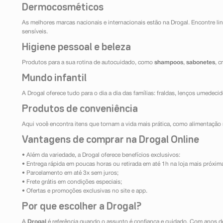
Dermocosméticos
As melhores marcas nacionais e internacionais estão na Drogal. Encontre lin
sensíveis.
Higiene pessoal e beleza
Produtos para a sua rotina de autocuidado, como
shampoos
,
sabonetes
, 
Mundo infantil
A Drogal oferece tudo para o dia a dia das famílias: fraldas, lenços umedeci
Produtos de conveniência
Aqui você encontra itens que tornam a vida mais prática, como alimentação r
Vantagens de comprar na Drogal Online
• Além da variedade, a Drogal oferece benefícios exclusivos:
• Entrega rápida em poucas horas ou retirada em até 1h na loja mais próxim
• Parcelamento em até 3x sem juros;
• Frete grátis em condições especiais;
• Ofertas e promoções exclusivas no site e app.
Por que escolher a Drogal?
A
Drogal
é referência quando o assunto é confiança e cuidado. Com anos d