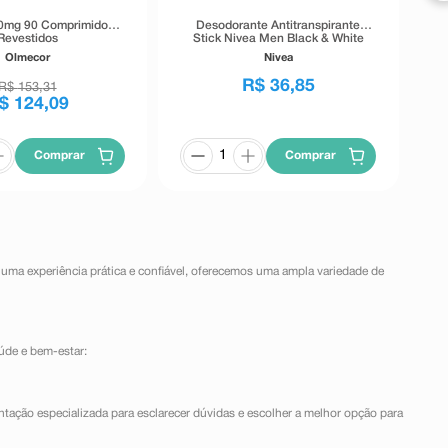
0mg 90 Comprimidos
Desodorante Antitranspirante
Revestidos
Stick Nivea Men Black & White
Invisible 72h 54g
Olmecor
Nivea
R$
36
,
85
R$
153
,
31
$
124
,
09
Comprar
Comprar
 uma experiência prática e confiável, oferecemos uma ampla variedade de
úde e bem-estar:
ntação especializada para esclarecer dúvidas e escolher a melhor opção para