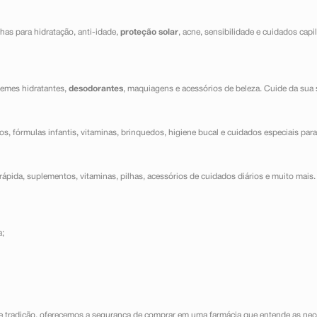
has para hidratação, anti-idade,
proteção solar
, acne, sensibilidade e cuidados capi
cremes hidratantes,
desodorantes
, maquiagens e acessórios de beleza. Cuide da sua 
dos, fórmulas infantis, vitaminas, brinquedos, higiene bucal e cuidados especiais para
ápida, suplementos, vitaminas, pilhas, acessórios de cuidados diários e muito mais. 
a;
e tradição, oferecemos a segurança de comprar em uma farmácia que entende as nece