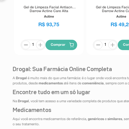
Gel de Limpeza Facial Antiacne
Gel de Limpeza Faci
Darrow Actine Care Alta
Darrow Actine Ca
Tolerância 400g
Tolerância 1
Actine
Actine
R$
93
,
75
R$
49
,
2
Comprar
Co
Drogal: Sua Farmácia Online Completa
A
Drogal
é muito mais do que uma farmácia: é o lugar onde você encontra t
produtos, desde
medicamentos
até itens de
conveniência
, sempre com a 
Encontre tudo em um só lugar
Na
Drogal
, você tem acesso a uma variedade completa de produtos que aten
Medicamentos
Aqui você encontra medicamentos de referência,
genéricos
e
similares
, se
o seu tratamento.