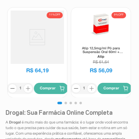
11%
OFF
9%
OFF
Suplemento Alimentar Matrion
Atip 12,5mg/ml Pó para
D Planejamento e Gestação 1°
Suspensão Oral 60ml +
Trimestre 30 Comprimidos
Seringa Dosadora
Matrion
Atip
Revestidos
R$
72
,
00
R$
61
,
64
R$
64
,
19
R$
56
,
09
Comprar
Comprar
Drogal: Sua Farmácia Online Completa
A
Drogal
é muito mais do que uma farmácia: é o lugar onde você encontra
tudo o que precisa para cuidar da sua saúde, bem-estar e rotina em um só
lugar. Com uma experiência prática e confiável, oferecemos uma ampla