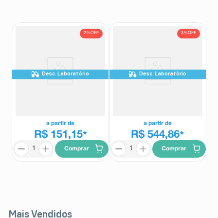
8
º
teste gravidez
9
º
esmalte
2%
OFF
3%
OFF
10
º
absorvente
Desc. Laboratório
Desc. Laboratório
Valtrex 500mg 10 Comprimidos
Valtrex 500mg 42 Comprimidos
Valtrex
Valtrex
a partir de
a partir de
R$ 151,15
R$ 544,86
*
*
Comprar
Comprar
Mais Vendidos