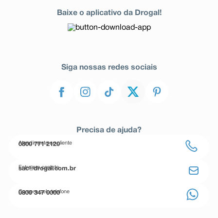
Baixe o aplicativo da Drogal!
Siga nossas redes sociais
Precisa de ajuda?
Atendimento ao cliente
0800 771 2120
Entre em contato
sac@drogal.com.br
Compre pelo telefone
0800 347 0000