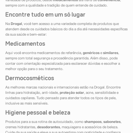
variedade de produtos, desde
medicamentos
até itens de
conveniência
,
sempre com a qualidade e tradição de quem entende de cuidado.
Encontre tudo em um só lugar
Na
Drogal
, você tem acesso a uma variedade completa de produtos que
atendem desde os cuidados básicos do dia a dia até necessidades específicas
da sua saúde e bem-estar:
Medicamentos
Aqui você encontra medicamentos de referência,
genéricos
e
similares
,
sempre com total segurança e procedência garantida. Além disso, pode
contar com orientação especializada para esclarecer dúvidas e escolher a
melhor opção para o seu tratamento.
Dermocosméticos
As melhores marcas nacionais e internacionais estão na Drogal. Encontre
linhas para hidratação, anti-idade,
proteção solar
, acne, sensibilidade e
cuidados capilares. Tudo pensado para atender todos os tipos de pele,
inclusive as mais sensíveis.
Higiene pessoal e beleza
Produtos para a sua rotina de autocuidado, como
shampoos
,
sabonetes
,
cremes hidratantes,
desodorantes
, maquiagens e acessórios de beleza.
Cuide da sua saúde e eleve a sua autoestima com praticidade e confiança.