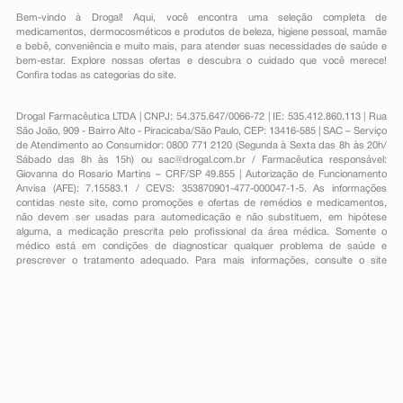
Bem-vindo à Drogal! Aqui, você encontra uma seleção completa de
medicamentos
,
dermocosméticos e produtos de beleza
,
higiene pessoal
,
mamãe
e bebê
,
conveniência
e muito mais, para atender suas necessidades de saúde e
bem-estar. Explore nossas ofertas e descubra o cuidado que você merece!
Confira todas as categorias do site.
Drogal Farmacêutica LTDA | CNPJ: 54.375.647/0066-72 | IE: 535.412.860.113 | Rua
São João, 909 - Bairro Alto - Piracicaba/São Paulo, CEP: 13416-585 | SAC – Serviço
de Atendimento ao Consumidor: 0800 771 2120 (Segunda à Sexta das 8h às 20h/
Sábado das 8h às 15h) ou
sac@drogal.com.br
/ Farmacêutica responsável:
Giovanna do Rosario Martins – CRF/SP 49.855 | Autorização de Funcionamento
Anvisa (AFE): 7.15583.1 / CEVS: 353870901-477-000047-1-5. As informações
contidas neste site, como promoções e ofertas de remédios e medicamentos,
não devem ser usadas para automedicação e não substituem, em hipótese
alguma, a medicação prescrita pelo profissional da área médica. Somente o
médico está em condições de diagnosticar qualquer problema de saúde e
prescrever o tratamento adequado. Para mais informações, consulte o site
Anvisa. As fotos contidas em nosso site são meramente ilustrativas. Promoções e
preços são válidos apenas para compras on-line, caso haja disponibilidade e
estão sujeitos a alterações no decorrer do dia. Todos os direitos reservados.
Powered by