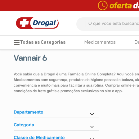
O que você está buscando? 
TERMOS MAIS BUSCADOS
Medicamentos
D
1
º
fralda
Vannair 6
2
º
dipirona
3
º
lenço umedecido
Você sabia que a Drogal é uma Farmácia Online Completa? Aqui você enc
Medicamentos
com segurança, produtos de
higiene pessoal
e
beleza
, a
4
º
tadalafila
conveniência e muito mais para facilitar a sua rotina. Comprar online é
condições de frete grátis e promoções exclusivas no site e app.
5
º
minoxidil
6
º
desodorante
Departamento
7
º
esmalte
Medicamentos
Categoria
8
º
teste gravidez
Antiasmático
Classe do Medicamento