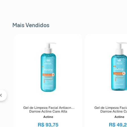
Mais Vendidos
FF
l
er
Gel de Limpeza Facial Antiacne
Gel de Limpeza Faci
Darrow Actine Care Alta
Darrow Actine Ca
Tolerância 400g
Tolerância 1
Actine
Actine
R$
93
,
75
R$
49
,
2