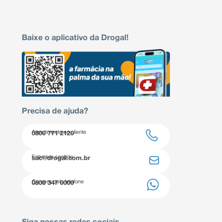
Baixe o aplicativo da Drogal!
Precisa de ajuda?
Atendimento ao cliente
0800 771 2120
Entre em contato
sac@drogal.com.br
Compre pelo telefone
0800 347 0000