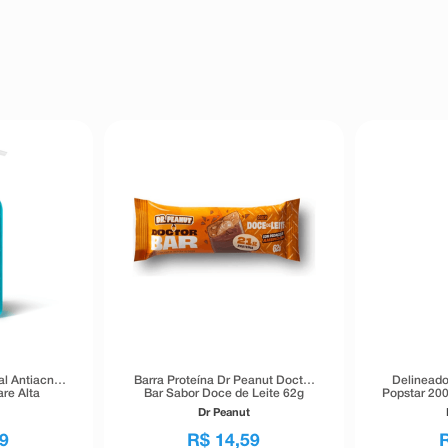
al Antiacne
Barra Proteína Dr Peanut Doctor
Delineado
re Alta
Bar Sabor Doce de Leite 62g
Popstar 200
40g
Dr Peanut
9
R$
14
,
59