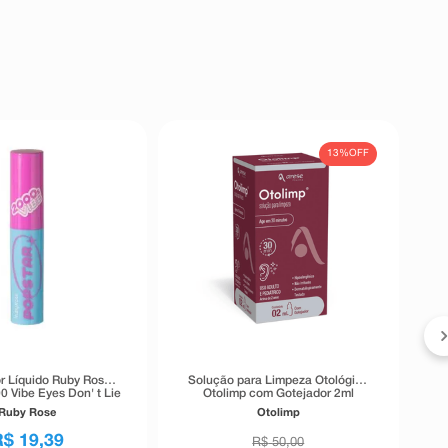
13%
OFF
r Líquido Ruby Rose
Solução para Limpeza Otológica
0 Vibe Eyes Don' t Lie
Otolimp com Gotejador 2ml
Preto 5,5g
Ruby Rose
Otolimp
R$
19
,
39
R$
50
,
00