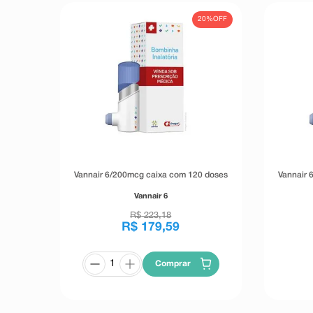
20%
OFF
Vannair 6/200mcg caixa com 120 doses
Vannair 
Vannair 6
R$
223
,
18
R$
179
,
59
Comprar