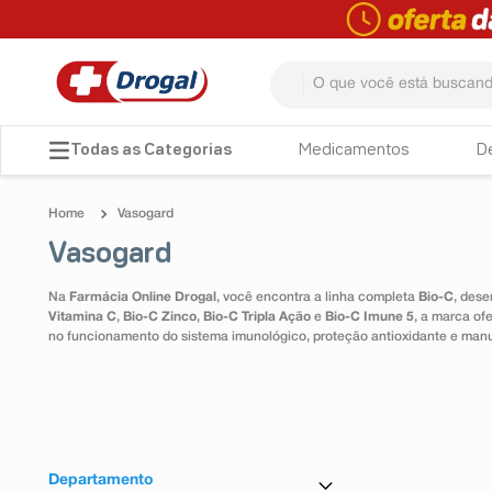
O que você está buscando? 
TERMOS MAIS BUSCADOS
Medicamentos
D
1
º
fralda
Vasogard
2
º
pampers confort sec max
Vasogard
3
º
dipirona
Na
Farmácia Online Drogal
, você encontra a linha completa
Bio-C
, dese
4
º
lenço umedecido
Vitamina C
,
Bio-C Zinco
,
Bio-C Tripla Ação
e
Bio-C Imune 5
, a marca of
no funcionamento do sistema imunológico, proteção antioxidante e man
5
º
tadalafila
6
º
desodorante
7
º
minoxidil
8
º
teste gravidez
Departamento