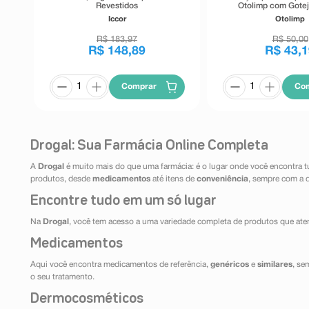
Revestidos
Otolimp com Gotej
Iccor
Otolimp
R$
183
,
97
R$
50
,
00
R$
148
,
89
R$
43
,
1
Comprar
Co
Drogal: Sua Farmácia Online Completa
A
Drogal
é muito mais do que uma farmácia: é o lugar onde você encontra t
produtos, desde
medicamentos
até itens de
conveniência
, sempre com a 
Encontre tudo em um só lugar
Na
Drogal
, você tem acesso a uma variedade completa de produtos que aten
Medicamentos
Aqui você encontra medicamentos de referência,
genéricos
e
similares
, se
o seu tratamento.
Dermocosméticos