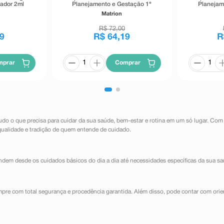
ador 2ml
Planejamento e Gestação 1°
Planejam
Trimestre 30 Comprimidos
Trimest
Matrion
Revestidos
R$
72
,
00
9
R$
64
,
19
R
mprar
Comprar
udo o que precisa para cuidar da sua saúde, bem-estar e rotina em um só lugar. Com
qualidade e tradição de quem entende de cuidado.
dem desde os cuidados básicos do dia a dia até necessidades específicas da sua sa
mpre com total segurança e procedência garantida. Além disso, pode contar com orie