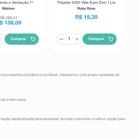
ento e Gestação 1°
Popstar 2000 Vibe Eyes Don' t Lie
re 90 Comprimidos
Preto 5,5g
Matrion
Ruby Rose
Revestidos
R$
19
,
39
R$
162
,
11
$
138
,
09
Comprar
Comprar
 uma experiência prática e confiável, oferecemos uma ampla variedade de
úde e bem-estar:
ntação especializada para esclarecer dúvidas e escolher a melhor opção para