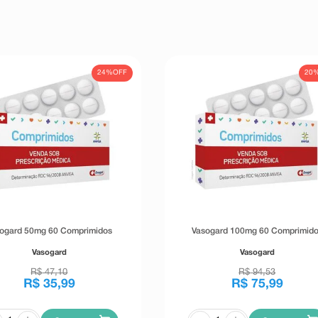
24%
OFF
20
ogard 50mg 60 Comprimidos
Vasogard 100mg 60 Comprimid
Vasogard
Vasogard
R$
47
,
10
R$
94
,
53
R$
35
,
99
R$
75
,
99