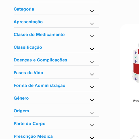
9
º
esmalte
Medicamentos
Categoria
10
º
absorvente
Vasodilatador Periferico
Apresentação
Comprimido
Classe do Medicamento
Anti-hipertensivos
Classificação
Vasodilatadores
Tarja vermelha
Doenças e Complicações
Para pressão arterial
Fases da Vida
Para circulação
Para adultos
Para pressão alta
Forma de Administração
Uso oral
Gênero
Vas
Unissex
Origem
Nacional
Parte do Corpo
Para o sistema circulatório
Prescrição Médica