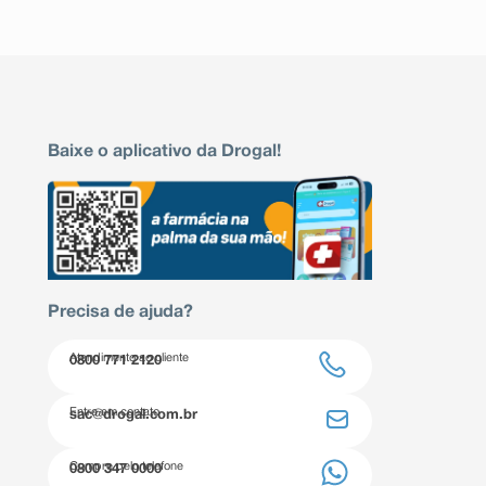
Baixe o aplicativo da Drogal!
Precisa de ajuda?
Atendimento ao cliente
0800 771 2120
Entre em contato
sac@drogal.com.br
Compre pelo telefone
0800 347 0000