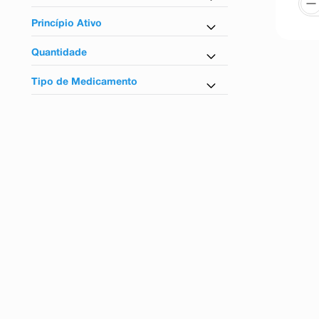
Sim
Princípio Ativo
Cilostazol
Quantidade
30 Comprimidos
Tipo de Medicamento
60 Comprimidos
Similar Equivalente