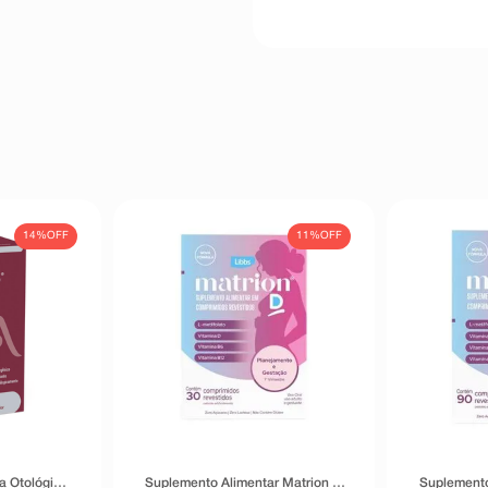
14%
OFF
11%
OFF
a Otológica
Suplemento Alimentar Matrion D
Suplemento