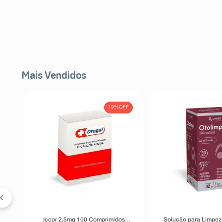
Mais Vendidos
19%
OFF
e-
Iccor 2,5mg 100 Comprimidos
Solução para Limpez