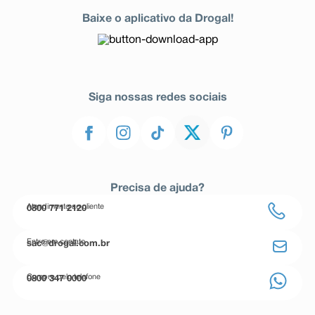
Baixe o aplicativo da Drogal!
Siga nossas redes sociais
Precisa de ajuda?
Atendimento ao cliente
0800 771 2120
Entre em contato
sac@drogal.com.br
Compre pelo telefone
0800 347 0000