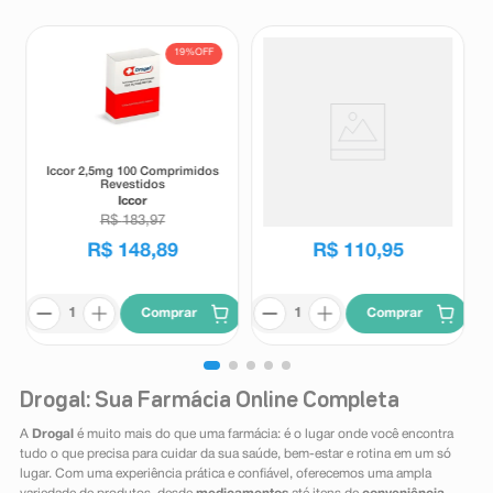
19%
OFF
Iccor 2,5mg 100 Comprimidos
Protetor Solar Facial Sérum
Revestidos
Ultraleve Eucerin Oil Control
FPS75 Sem Cor 30ml
Iccor
Eucerin
R$
183
,
97
R$
148
,
89
R$
110
,
95
Comprar
Comprar
Drogal: Sua Farmácia Online Completa
A
Drogal
é muito mais do que uma farmácia: é o lugar onde você encontra
tudo o que precisa para cuidar da sua saúde, bem-estar e rotina em um só
lugar. Com uma experiência prática e confiável, oferecemos uma ampla