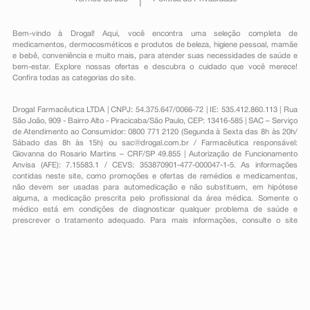
Bem-vindo à Drogal! Aqui, você encontra uma seleção completa de
medicamentos
,
dermocosméticos e produtos de beleza
,
higiene pessoal
,
mamãe
e bebê
,
conveniência
e muito mais, para atender suas necessidades de saúde e
bem-estar. Explore nossas ofertas e descubra o cuidado que você merece!
Confira todas as categorias do site.
Drogal Farmacêutica LTDA | CNPJ: 54.375.647/0066-72 | IE: 535.412.860.113 | Rua
São João, 909 - Bairro Alto - Piracicaba/São Paulo, CEP: 13416-585 | SAC – Serviço
de Atendimento ao Consumidor: 0800 771 2120 (Segunda à Sexta das 8h às 20h/
Sábado das 8h às 15h) ou
sac@drogal.com.br
/ Farmacêutica responsável:
Giovanna do Rosario Martins – CRF/SP 49.855 | Autorização de Funcionamento
Anvisa (AFE): 7.15583.1 / CEVS: 353870901-477-000047-1-5. As informações
contidas neste site, como promoções e ofertas de remédios e medicamentos,
não devem ser usadas para automedicação e não substituem, em hipótese
alguma, a medicação prescrita pelo profissional da área médica. Somente o
médico está em condições de diagnosticar qualquer problema de saúde e
prescrever o tratamento adequado. Para mais informações, consulte o site
Anvisa. As fotos contidas em nosso site são meramente ilustrativas. Promoções e
preços são válidos apenas para compras on-line, caso haja disponibilidade e
estão sujeitos a alterações no decorrer do dia. Todos os direitos reservados.
Powered by