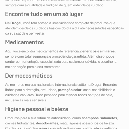
variedade de produtos, desde
medicamentos
até itens de
conveniência
,
sempre com a qualidade e tradição de quem entende de cuidado.
Encontre tudo em um só lugar
Na
Drogal
, você tem acesso a uma variedade completa de produtos que
atendem desde os cuidados básicos do dia a dia até necessidades específicas
da sua saúde e bem-estar:
Medicamentos
Aqui você encontra medicamentos de referência,
genéricos
e
similares
,
sempre com total segurança e procedência garantida. Além disso, pode
contar com orientação especializada para esclarecer dúvidas e escolher a
melhor opção para o seu tratamento.
Dermocosméticos
As melhores marcas nacionais e internacionais estão na Drogal. Encontre
linhas para hidratação, anti-idade,
proteção solar
, acne, sensibilidade e
cuidados capilares. Tudo pensado para atender todos os tipos de pele,
inclusive as mais sensíveis.
Higiene pessoal e beleza
Produtos para a sua rotina de autocuidado, como
shampoos
,
sabonetes
,
cremes hidratantes,
desodorantes
, maquiagens e acessórios de beleza.
Cuide da sua saúde e eleve a sua autoestima com praticidade e confiança.