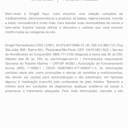
Bem-vindo à Drogal! Aqui, você encontra uma seleção completa de
medicamentos
,
dermocosméticos e produtos de beleza
,
higiene pessoal
,
mamãe
e bebê
,
conveniência
e muito mais, para atender suas necessidades de saúde e
bem-estar. Explore nossas ofertas e descubra o cuidado que você merece!
Confira todas as categorias do site.
Drogal Farmacêutica LTDA | CNPJ: 54.375.647/0066-72 | IE: 535.412.860.113 | Rua
São João, 909 - Bairro Alto - Piracicaba/São Paulo, CEP: 13416-585 | SAC – Serviço
de Atendimento ao Consumidor: 0800 771 2120 (Segunda à Sexta das 8h às 20h/
Sábado das 8h às 15h) ou
sac@drogal.com.br
/ Farmacêutica responsável:
Giovanna do Rosario Martins – CRF/SP 49.855 | Autorização de Funcionamento
Anvisa (AFE): 7.15583.1 / CEVS: 353870901-477-000047-1-5. As informações
contidas neste site, como promoções e ofertas de remédios e medicamentos,
não devem ser usadas para automedicação e não substituem, em hipótese
alguma, a medicação prescrita pelo profissional da área médica. Somente o
médico está em condições de diagnosticar qualquer problema de saúde e
prescrever o tratamento adequado. Para mais informações, consulte o site
Anvisa. As fotos contidas em nosso site são meramente ilustrativas. Promoções e
preços são válidos apenas para compras on-line, caso haja disponibilidade e
estão sujeitos a alterações no decorrer do dia. Todos os direitos reservados.
Powered by