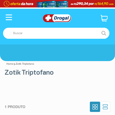
Buscar
TERMOS MAIS BUSCADOS
Voltar
1
º
fralda
Zotik Triptofano
2
º
dipirona
Zotik Triptofano
3
º
lenço umedecido
4
º
tadalafila
5
º
minoxidil
6
º
desodorante
1
PRODUTO
7
º
esmalte