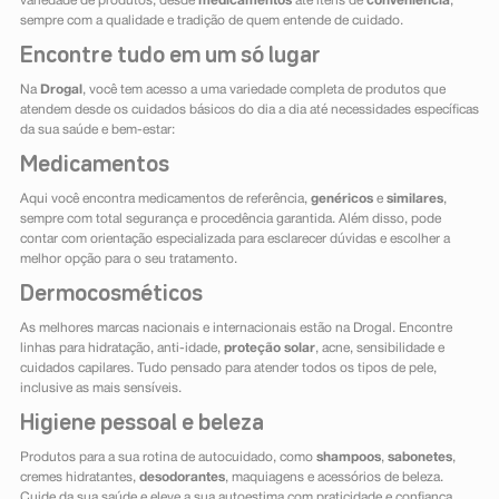
variedade de produtos, desde
medicamentos
até itens de
conveniência
,
sempre com a qualidade e tradição de quem entende de cuidado.
Encontre tudo em um só lugar
Na
Drogal
, você tem acesso a uma variedade completa de produtos que
atendem desde os cuidados básicos do dia a dia até necessidades específicas
da sua saúde e bem-estar:
Medicamentos
Aqui você encontra medicamentos de referência,
genéricos
e
similares
,
sempre com total segurança e procedência garantida. Além disso, pode
contar com orientação especializada para esclarecer dúvidas e escolher a
melhor opção para o seu tratamento.
Dermocosméticos
As melhores marcas nacionais e internacionais estão na Drogal. Encontre
linhas para hidratação, anti-idade,
proteção solar
, acne, sensibilidade e
cuidados capilares. Tudo pensado para atender todos os tipos de pele,
inclusive as mais sensíveis.
Higiene pessoal e beleza
Produtos para a sua rotina de autocuidado, como
shampoos
,
sabonetes
,
cremes hidratantes,
desodorantes
, maquiagens e acessórios de beleza.
Cuide da sua saúde e eleve a sua autoestima com praticidade e confiança.