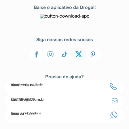
Baixe o aplicativo da Drogal!
Siga nossas redes sociais
Precisa de ajuda?
Atendimento ao cliente
0800 771 2120
Entre em contato
sac@drogal.com.br
Compre pelo telefone
0800 347 0000