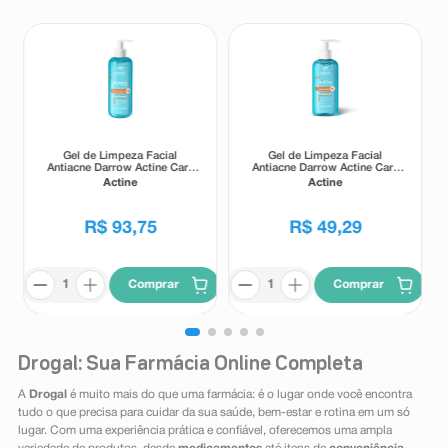
Gel de Limpeza Facial
Gel de Limpeza Facial
Antiacne Darrow Actine Care
Antiacne Darrow Actine Care
Alta Tolerância 400g
Alta Tolerância 140g
Actine
Actine
R$
93
,
75
R$
49
,
29
Comprar
Comprar
Drogal: Sua Farmácia Online Completa
A
Drogal
é muito mais do que uma farmácia: é o lugar onde você encontra
tudo o que precisa para cuidar da sua saúde, bem-estar e rotina em um só
lugar. Com uma experiência prática e confiável, oferecemos uma ampla