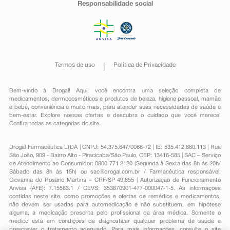
Responsabilidade social
Termos de uso
Política de Privacidade
Bem-vindo à Drogal! Aqui, você encontra uma seleção completa de
medicamentos
,
dermocosméticos e produtos de beleza
,
higiene pessoal
,
mamãe
e bebê
,
conveniência
e muito mais, para atender suas necessidades de saúde e
bem-estar. Explore nossas ofertas e descubra o cuidado que você merece!
Confira todas as categorias do site.
Drogal Farmacêutica LTDA | CNPJ: 54.375.647/0066-72 | IE: 535.412.860.113 | Rua
São João, 909 - Bairro Alto - Piracicaba/São Paulo, CEP: 13416-585 | SAC – Serviço
de Atendimento ao Consumidor: 0800 771 2120 (Segunda à Sexta das 8h às 20h/
Sábado das 8h às 15h) ou
sac@drogal.com.br
/ Farmacêutica responsável:
Giovanna do Rosario Martins – CRF/SP 49.855 | Autorização de Funcionamento
Anvisa (AFE): 7.15583.1 / CEVS: 353870901-477-000047-1-5. As informações
contidas neste site, como promoções e ofertas de remédios e medicamentos,
não devem ser usadas para automedicação e não substituem, em hipótese
alguma, a medicação prescrita pelo profissional da área médica. Somente o
médico está em condições de diagnosticar qualquer problema de saúde e
prescrever o tratamento adequado. Para mais informações, consulte o site