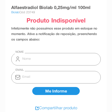
8
º
teste gravidez
Alfaestradiol Biolab 0,25mg/ml 100ml
Biolab
Cód: 23749
9
º
absorvente
10
º
shampoo
Compartilhar produto