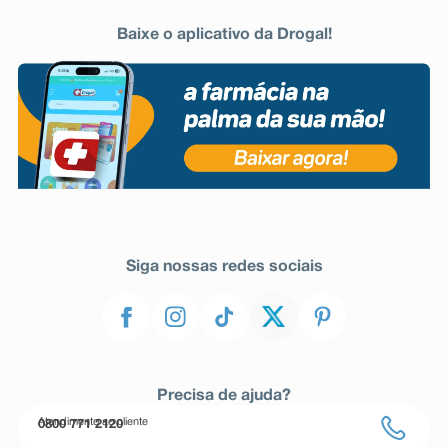
Baixe o aplicativo da Drogal!
Siga nossas redes sociais
Precisa de ajuda?
Atendimento ao cliente
0800 771 2120