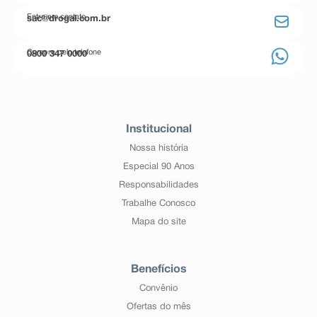
Entre em contato
sac@drogal.com.br
Compre pelo telefone
0800 347 0000
Institucional
Nossa história
Especial 90 Anos
Responsabilidades
Trabalhe Conosco
Mapa do site
Benefícios
Convênio
Ofertas do mês