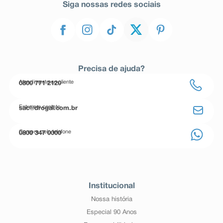
Siga nossas redes sociais
Precisa de ajuda?
Atendimento ao cliente
0800 771 2120
Entre em contato
sac@drogal.com.br
Compre pelo telefone
0800 347 0000
Institucional
Nossa história
Especial 90 Anos