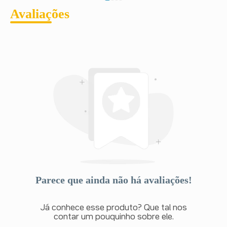
massa muscular; osteoporose necrose asséptica da
Avaliações
cabeça umeral e femoral; fratura patológica de ossos
longos e vértebras; agravamento dos sintomas da
miastenia gravis e ruptura do tendão.
Metabólicas: Balanço negativo de nitrogênio devido ao
catabolismo proteico.
Durante a experiência pós-comercialização, foram
observadas as seguintes reações adversas sem
incidência definida: arritmias (taquicardia ou
bradicardia); perda de albumina na urina; aumento de
peso; dor no peito; dor nas costas; mal-estar geral;
palidez; sensação de calor ou de frio; descoloração da
língua; sensibilidade dos dentes; salivação excessiva;
soluço; boca seca; falta de ar; rinite; tosse; frequência
miccional aumentada; isquemia de origem periférica;
perda ou alteração do paladar; alteração do olfato;
aumento do tônus (contração) muscular; movimentos
involuntários do globo ocular; paralisia facial; tremor;
aumento da libido; confusão; distúrbio do sono e
Parece que ainda não há avaliações!
sonolência.
Junto com os efeitos necessários para seu tratamento,
os medicamentos podem causar efeitos não desejados.
Já conhece esse produto? Que tal nos
Apesar de nem todos estes efeitos colaterais
contar um pouquinho sobre ele.
ocorrerem, você deve procurar atendimento médico