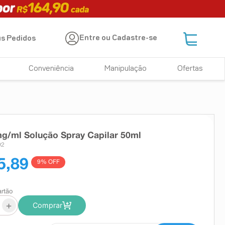
Entre ou Cadastre-se
s Pedidos
Conveniência
Manipulação
Ofertas
mg/ml Solução Spray Capilar 50ml
92
5,89
9
% OFF
artão
+
Comprar