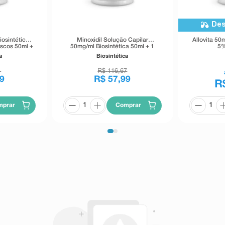
Des
iosintética
Minoxidil Solução Capilar
Allovita 50
ascos 50ml +
50mg/ml Biosintética 50ml + 1
5%
ray
Válvula Spray
a
Biosintética
1
R$
116
,
67
9
R$
57
,
99
R
mprar
Comprar