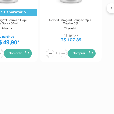
c. Laboratório
mg/ml Solução Capilar
Aloxidil 50mg/ml Solução Spray
 Spray 50ml
Capilar 5%
Allovita
Theraskin
R$
157
,
45
a partir de
R$
127
,
39
$ 49,90
*
Comprar
Comprar