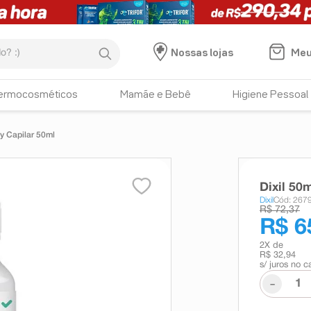
:)
Meu
Nossas lojas
ermocosméticos
Mamãe e Bebê
Higiene Pessoal
y Capilar 50ml
Dixil 50
Dixil
Cód: 267
R$ 72,37
R$ 6
2
X de
R$ 32,94
s/ juros no c
-