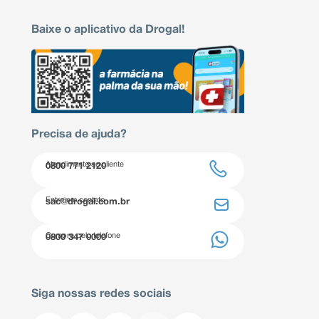
Baixe o aplicativo da Drogal!
Precisa de ajuda?
Atendimento ao cliente
0800 771 2120
Entre em contato
sac@drogal.com.br
Compre pelo telefone
0800 347 0000
Siga nossas redes sociais