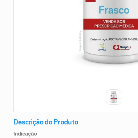
9
º
esmalte
10
º
absorvente
Descrição do Produto
Indicação