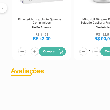
Finasterida 1mg União Química 30
Minoxidil 50mg/ml B
Comprimidos
Solução Capilar 3 Fr
1 Válvula Sp
União Química
Biosintétic
R$
81
,
98
R$
132
,
5
R$
42
,
39
R$
90
,
9
Comprar
Co
Avaliações