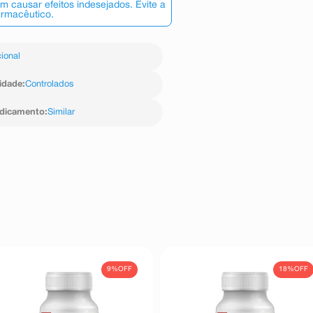
 causar efeitos indesejados. Evite a
armacêutico.
ional
idade
:
Controlados
edicamento
:
Similar
9%
OFF
18%
OFF