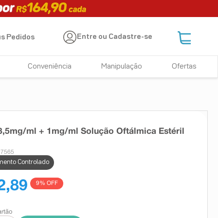
Entre ou Cadastre-se
s Pedidos
Conveniência
Manipulação
Ofertas
,5mg/ml + 1mg/ml Solução Oftálmica Estéril
27565
ento Controlado
2,89
9
% OFF
artão