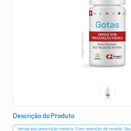
9
º
teste gravidez
10
º
esmalte
Descrição do Produto
Venda sob prescrição médica. Com retenção de receita. Seu