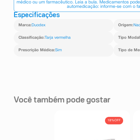
médico ou um farmacêutico. Leia a bula. Medicamentos podem
automedicação: informe-se com o f
Especificações
Marca
:
Duodex
Origem
:
Nac
Classificação
:
Tarja vermelha
Tipo Modal
Prescrição Médica
:
Sim
Tipo de M
Você também pode gostar
18%
OFF