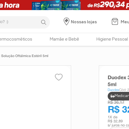
:)
Meu
Nossas lojas
ermocosméticos
Mamãe e Bebê
Higiene Pessoal
Solução Oftálmica Estéril 5ml
Duodex 3
5ml
Duodex
Cód: 
Medicam
R$ 36,17
R$ 3
1
X de
R$ 32,89
s/ juros no c