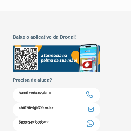
Baixe o aplicativo da Drogal!
Precisa de ajuda?
Atendimento ao cliente
0800 771 2120
Entre em contato
sac@drogal.com.br
Compre pelo telefone
0800 347 0000