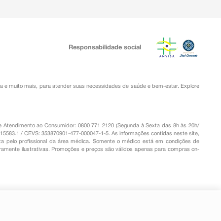
Responsabilidade social
ia
e muito mais, para atender suas necessidades de saúde e bem-estar. Explore
o de Atendimento ao Consumidor: 0800 771 2120 (Segunda à Sexta das 8h às 20h/
.15583.1 / CEVS: 353870901-477-000047-1-5. As informações contidas neste site,
a pelo profissional da área médica. Somente o médico está em condições de
eramente ilustrativas. Promoções e preços são válidos apenas para compras on-
-
+
Comprar