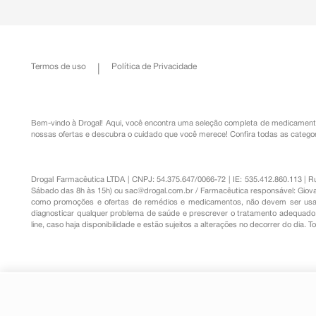
Termos de uso
Política de Privacidade
Bem-vindo à Drogal! Aqui, você encontra uma seleção completa de
medicament
nossas ofertas e descubra o cuidado que você merece!
Confira todas as categor
Drogal Farmacêutica LTDA | CNPJ: 54.375.647/0066-72 | IE: 535.412.860.113 | 
Sábado das 8h às 15h) ou
sac@drogal.com.br
/ Farmacêutica responsável: Giova
como promoções e ofertas de remédios e medicamentos, não devem ser usada
diagnosticar qualquer problema de saúde e prescrever o tratamento adequado. 
line, caso haja disponibilidade e estão sujeitos a alterações no decorrer do dia. 
Duodex 3,5mg/ml + 1mg/ml Soluçã
R$ 36,17