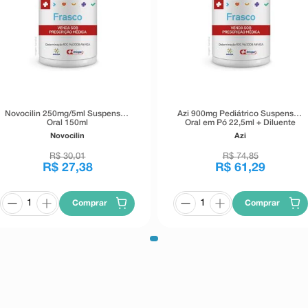
Novocilin 250mg/5ml Suspensão
Azi 900mg Pediátrico Suspensão
Oral 150ml
Oral em Pó 22,5ml + Diluente
Novocilin
Azi
R$
30
,
01
R$
74
,
85
R$
27
,
38
R$
61
,
29
Comprar
Comprar