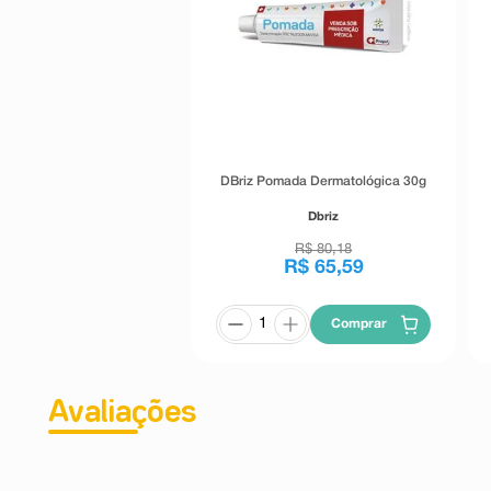
DBriz Pomada Dermatológica 30g
Dbriz
R$
80
,
18
R$
65
,
59
Comprar
Avaliações