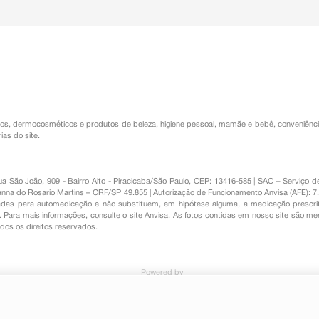
os
,
dermocosméticos e produtos de beleza
,
higiene pessoal
,
mamãe e bebê
,
conveniênc
ias do site.
Rua São João, 909 - Bairro Alto - Piracicaba/São Paulo, CEP: 13416-585 | SAC – Serviç
nna do Rosario Martins – CRF/SP 49.855 | Autorização de Funcionamento Anvisa (AFE): 7
s para automedicação e não substituem, em hipótese alguma, a medicação prescrit
Para mais informações, consulte o site Anvisa. As fotos contidas em nosso site são m
Todos os direitos reservados.
Powered by
o Oftálmica Estéril 5ml