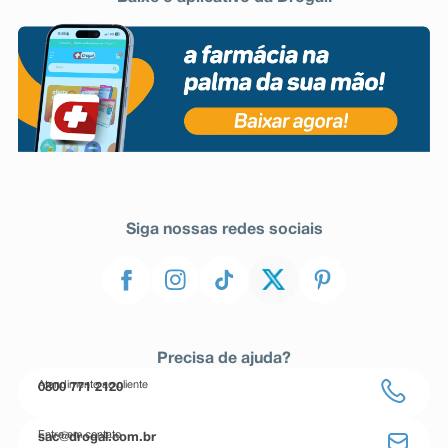
Siga nossas redes sociais
Precisa de ajuda?
Atendimento ao cliente
0800 771 2120
Entre em contato
sac@drogal.com.br