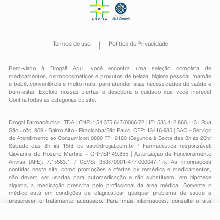
Termos de uso
Política de Privacidade
Bem-vindo à Drogal! Aqui, você encontra uma seleção completa de
medicamentos
,
dermocosméticos e produtos de beleza
,
higiene pessoal
,
mamãe
e bebê
,
conveniência
e muito mais, para atender suas necessidades de saúde e
bem-estar. Explore nossas ofertas e descubra o cuidado que você merece!
Confira todas as categorias do site.
Drogal Farmacêutica LTDA | CNPJ: 54.375.647/0066-72 | IE: 535.412.860.113 | Rua
São João, 909 - Bairro Alto - Piracicaba/São Paulo, CEP: 13416-585 | SAC – Serviço
de Atendimento ao Consumidor: 0800 771 2120 (Segunda à Sexta das 8h às 20h/
Sábado das 8h às 15h) ou
sac@drogal.com.br
/ Farmacêutica responsável:
Giovanna do Rosario Martins – CRF/SP 49.855 | Autorização de Funcionamento
Anvisa (AFE): 7.15583.1 / CEVS: 353870901-477-000047-1-5. As informações
contidas neste site, como promoções e ofertas de remédios e medicamentos,
não devem ser usadas para automedicação e não substituem, em hipótese
alguma, a medicação prescrita pelo profissional da área médica. Somente o
médico está em condições de diagnosticar qualquer problema de saúde e
prescrever o tratamento adequado. Para mais informações, consulte o site
Anvisa. As fotos contidas em nosso site são meramente ilustrativas. Promoções e
preços são válidos apenas para compras on-line, caso haja disponibilidade e