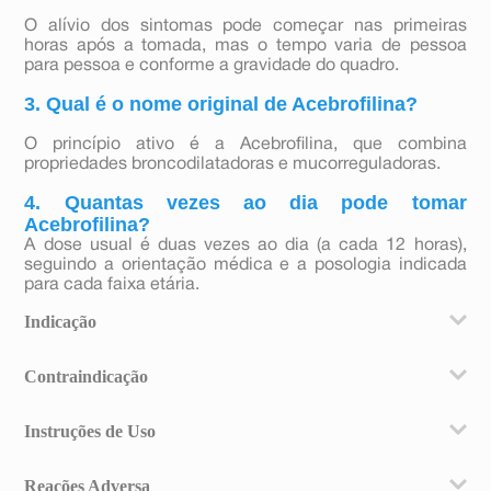
O alívio dos sintomas pode começar nas primeiras
horas após a tomada, mas o tempo varia de pessoa
para pessoa e conforme a gravidade do quadro.
3. Qual é o nome original de Acebrofilina?
O princípio ativo é a Acebrofilina, que combina
propriedades broncodilatadoras e mucorreguladoras.
4. Quantas vezes ao dia pode tomar
Acebrofilina?
A dose usual é duas vezes ao dia (a cada 12 horas),
seguindo a orientação médica e a posologia indicada
para cada faixa etária.
Indicação
Melysse é indicado para o tratamento da obstrução dos
Contraindicação
brônquios, o controle e a regulação do muco (catarro)
das vias respiratórias e a expectoração do muco das
Melysse é contraindicado àqueles que apresentarem
vias respiratórias (eliminação do catarro).
Instruções de Uso
hipersensibilidade aos componentes da formulação.
Este medicamento é contraindicado para uso por
Adultos e crianças a partir de 12 anos de idade: IDADE
portadores de doenças hepáticas e renais graves.
Reações Adversa
POSOLOGIA HORÁRIO Adultos e crianças a partir de 12