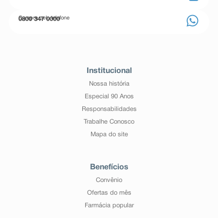
Compre pelo telefone
0800 347 0000
Institucional
Nossa história
Especial 90 Anos
Responsabilidades
Trabalhe Conosco
Mapa do site
Benefícios
Convênio
Ofertas do mês
Farmácia popular