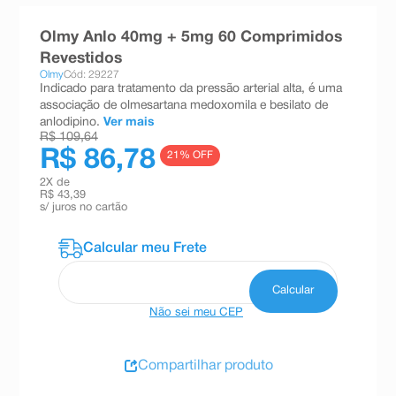
8
º
teste gravidez
Olmy Anlo 40mg + 5mg 60 Comprimidos
9
º
absorvente
Revestidos
Olmy
Cód: 29227
10
º
shampoo
Indicado para tratamento da pressão arterial alta, é uma
associação de olmesartana medoxomila e besilato de
anlodipino.
Ver mais
R$ 109,64
R$ 86,78
21
% OFF
2
X de
R$ 43,39
s/ juros no cartão
Não sei meu CEP
Compartilhar produto