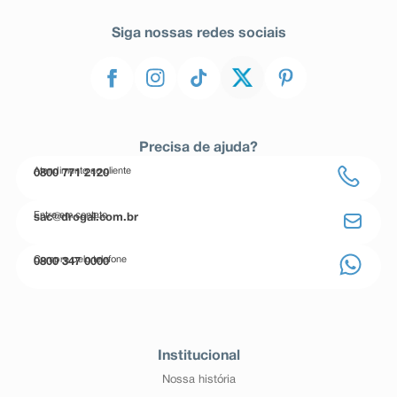
Siga nossas redes sociais
Precisa de ajuda?
Atendimento ao cliente
0800 771 2120
Entre em contato
sac@drogal.com.br
Compre pelo telefone
0800 347 0000
Institucional
Nossa história