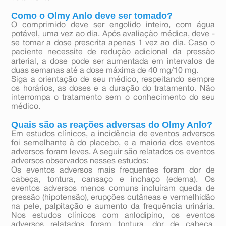
Como o Olmy Anlo deve ser tomado?
O comprimido deve ser engolido inteiro, com água
potável, uma vez ao dia. Após avaliação médica, deve -
se tomar a dose prescrita apenas 1 vez ao dia. Caso o
paciente necessite de redução adicional da pressão
arterial, a dose pode ser aumentada em intervalos de
duas semanas até a dose máxima de 40 mg/10 mg.
Siga a orientação de seu médico, respeitando sempre
os horários, as doses e a duração do tratamento. Não
interrompa o tratamento sem o conhecimento do seu
médico.
Quais são as reações adversas do Olmy Anlo?
Em estudos clínicos, a incidência de eventos adversos
foi semelhante à do placebo, e a maioria dos eventos
adversos foram leves. A seguir são relatados os eventos
adversos observados nesses estudos:
Os eventos adversos mais frequentes foram dor de
cabeça, tontura, cansaço e inchaço (edema). Os
eventos adversos menos comuns incluíram queda de
pressão (hipotensão), erupções cutâneas e vermelhidão
na pele, palpitação e aumento da frequência urinária.
Nos estudos clínicos com anlodipino, os eventos
adversos relatados foram tontura, dor de cabeça,