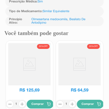
Prescrição Médica
:
Sim
Tipo de Medicamento
:
Similar Equivalente
Princípio
Olmesartana medoxomila
,
Besilato De
Ativo
:
Anlodipino
Você também pode gostar
20%
OFF
20%
OFF
Benicar Triplo 20mg + 12,5mg
Naprix A 10mg + 10mg 30
+ 5mg 30 Comprimidos
Cápsulas
Revestidos
Benicar
Naprix
R$
157
,
31
R$
80
,
93
R$
125
,
69
R$
64
,
59
Comprar
Comprar