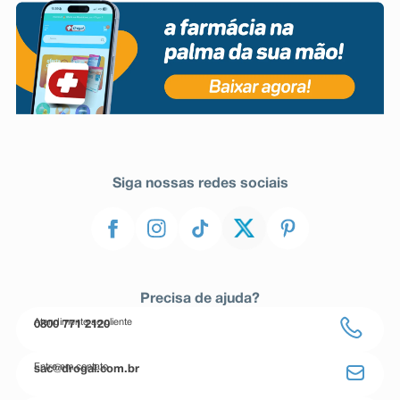
Siga nossas redes sociais
Precisa de ajuda?
Atendimento ao cliente
0800 771 2120
Entre em contato
sac@drogal.com.br