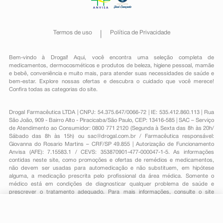
Termos de uso
Política de Privacidade
Bem-vindo à Drogal! Aqui, você encontra uma seleção completa de
medicamentos
,
dermocosméticos e produtos de beleza
,
higiene pessoal
,
mamãe
e bebê
,
conveniência
e muito mais, para atender suas necessidades de saúde e
bem-estar. Explore nossas ofertas e descubra o cuidado que você merece!
Confira todas as categorias do site.
Drogal Farmacêutica LTDA | CNPJ: 54.375.647/0066-72 | IE: 535.412.860.113 | Rua
São João, 909 - Bairro Alto - Piracicaba/São Paulo, CEP: 13416-585 | SAC – Serviço
de Atendimento ao Consumidor: 0800 771 2120 (Segunda à Sexta das 8h às 20h/
Sábado das 8h às 15h) ou
sac@drogal.com.br
/ Farmacêutica responsável:
Giovanna do Rosario Martins – CRF/SP 49.855 | Autorização de Funcionamento
Anvisa (AFE): 7.15583.1 / CEVS: 353870901-477-000047-1-5. As informações
contidas neste site, como promoções e ofertas de remédios e medicamentos,
não devem ser usadas para automedicação e não substituem, em hipótese
alguma, a medicação prescrita pelo profissional da área médica. Somente o
médico está em condições de diagnosticar qualquer problema de saúde e
prescrever o tratamento adequado. Para mais informações, consulte o site
Anvisa. As fotos contidas em nosso site são meramente ilustrativas. Promoções e
preços são válidos apenas para compras on-line, caso haja disponibilidade e
estão sujeitos a alterações no decorrer do dia. Todos os direitos reservados.