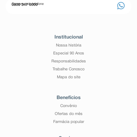
Compre pelo telefone
0800 347 0000
Institucional
Nossa história
Especial 90 Anos
Responsabilidades
Trabalhe Conosco
Mapa do site
Benefícios
Convênio
Ofertas do mês
Farmácia popular