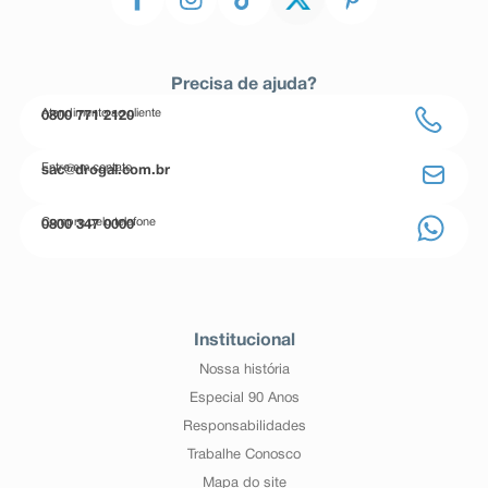
Precisa de ajuda?
Atendimento ao cliente
0800 771 2120
Entre em contato
sac@drogal.com.br
Compre pelo telefone
0800 347 0000
Institucional
Nossa história
Especial 90 Anos
Responsabilidades
Trabalhe Conosco
Mapa do site