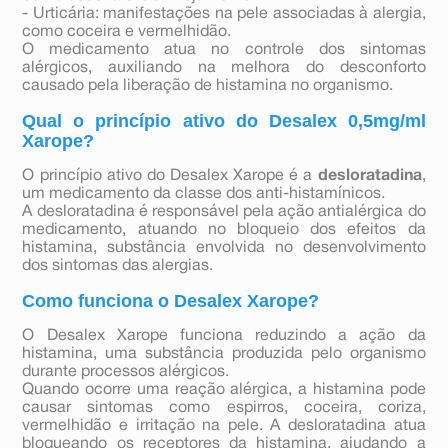
- Urticária: manifestações na pele associadas à alergia,
como coceira e vermelhidão.
O medicamento atua no controle dos sintomas
alérgicos, auxiliando na melhora do desconforto
causado pela liberação de histamina no organismo.
Qual o princípio ativo do Desalex 0,5mg/ml
Xarope?
O princípio ativo do Desalex Xarope é a
desloratadina
,
um medicamento da classe dos anti-histamínicos.
A desloratadina é responsável pela ação antialérgica do
medicamento, atuando no bloqueio dos efeitos da
histamina, substância envolvida no desenvolvimento
dos sintomas das alergias.
Como funciona o Desalex Xarope?
O Desalex Xarope funciona reduzindo a ação da
histamina, uma substância produzida pelo organismo
durante processos alérgicos.
Quando ocorre uma reação alérgica, a histamina pode
causar sintomas como espirros, coceira, coriza,
vermelhidão e irritação na pele. A desloratadina atua
bloqueando os receptores da histamina, ajudando a