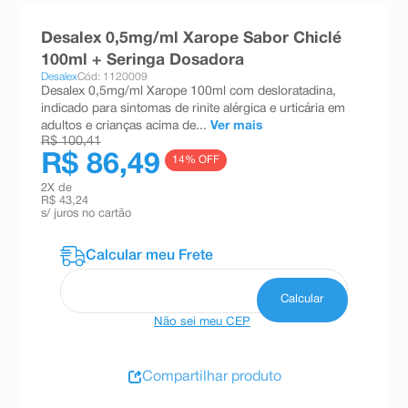
8
º
teste gravidez
Desalex 0,5mg/ml Xarope Sabor Chiclé
9
º
absorvente
100ml + Seringa Dosadora
Desalex
Cód: 1120009
10
º
shampoo
Desalex 0,5mg/ml Xarope 100ml com desloratadina,
indicado para sintomas de rinite alérgica e urticária em
adultos e crianças acima de...
Ver mais
R$ 100,41
R$ 86,49
14
% OFF
2
X de
R$ 43,24
s/ juros no cartão
Não sei meu CEP
Compartilhar produto