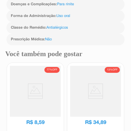
farmacêutico o aparecimento de reações indesejáveis
Doenças e Complicações
:
Para rinite
pelo uso do medicamento. Informe também à empresa
através do seu serviço de atendimento.
Forma de Administração
:
Uso oral
Classe do Remédio
:
Antialérgicos
Prescrição Médica
:
Não
Você também pode gostar
77%
OFF
13%
OFF
Loratadina 1mg/ml Frasco
Antialérgico Allegra 6mg/ml
100ml + Copo Dosador -
Xarope Pediátrico Uso Oral
Cimed
60ml + Copinho Dosador
Cimed
Allegra
R$
37
,
19
R$
40
,
10
R$
8
,
59
R$
34
,
89