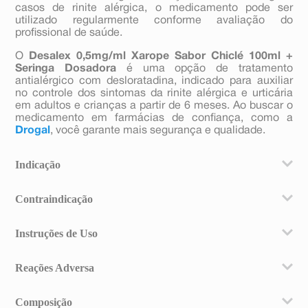
casos de rinite alérgica, o medicamento pode ser
utilizado regularmente conforme avaliação do
profissional de saúde.
O
Desalex 0,5mg/ml Xarope Sabor Chiclé 100ml +
Seringa Dosadora
é uma opção de tratamento
antialérgico com desloratadina, indicado para auxiliar
no controle dos sintomas da rinite alérgica e urticária
em adultos e crianças a partir de 6 meses. Ao buscar o
medicamento em farmácias de confiança, como a
Drogal
, você garante mais segurança e qualidade.
Indicação
DESALEX® é indicado para o alívio dos sintomas da
Contraindicação
rinite alérgica, como espirro, rinorreia (corrimento
nasal), prurido (coceira) e congestão nasal, prurido
Este medicamento é contraindicado para uso por
ocular (coceira nos olhos), lacrimejamento e
Instruções de Uso
pessoa que já teve algum tipo de alergia ou alguma
vermelhidão dos olhos, prurido do palato (coceira no
reação incomum a um dos componentes da fórmula do
céu da boca) e tosse.
Dosagem
produto.
DESALEX® também é indicado para o alívio dos sinais e
Reações Adversa
Em crianças de 6 a 11 meses de idade: 2 mL (1 mg) de
sintomas de coceiras de pele (urticária)
DESALEX® uma vez por dia, independentemente da
Além dos efeitos necessários para seu tratamento, os
alimentação, para alívio dos sintomas associados com
Composição
medicamentos podem causar efeitos não desejados.
a rinite alérgica (incluindo rinite alérgica intermitente e