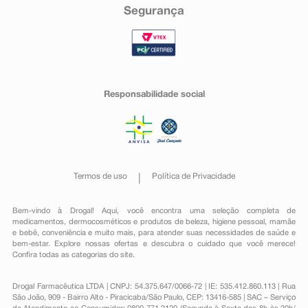
Segurança
Responsabilidade social
Termos de uso
Política de Privacidade
Bem-vindo à Drogal! Aqui, você encontra uma seleção completa de
medicamentos
,
dermocosméticos e produtos de beleza
,
higiene pessoal
,
mamãe
e bebê
,
conveniência
e muito mais, para atender suas necessidades de saúde e
bem-estar. Explore nossas ofertas e descubra o cuidado que você merece!
Confira todas as categorias do site.
Drogal Farmacêutica LTDA | CNPJ: 54.375.647/0066-72 | IE: 535.412.860.113 | Rua
São João, 909 - Bairro Alto - Piracicaba/São Paulo, CEP: 13416-585 | SAC – Serviço