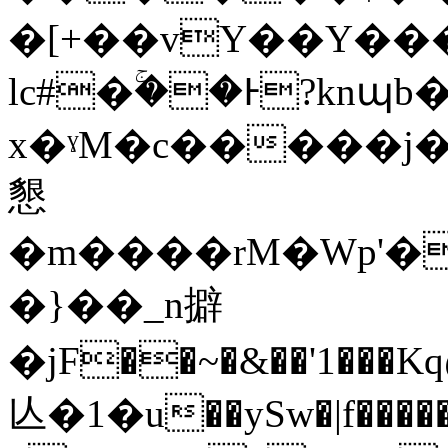
�[+��vY��Y���9
lc#�ۚ��Ͱ?knպb
x�ˠM�c�����j
懇
�m����rM�Wp'�
�}��_n擗
�jF��~�&��'1���K
亾�1�u��ySw�|f�