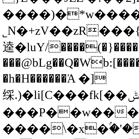
����)�*w����
˾N�+zV��zR���{�Ovo�'���x���M�ژ��`�pg�~���bv�\ϛ��O���S]�
逵�luY/����(�}����
���@bLg��Q�Wb:[��
�h�H������Ά �]
䌽.)�li[C���fk[��ۺ�[�ݰ���57a�'Y�vJ�:м9��׮��A��`n��,��رel�U����.y�}
���P��w��
����\�x�ۢ�'�