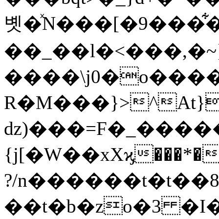
볫�ͯN���[�9���͋�o��ٴ�
��_��l�<���,�~}
����\j0�o����
R�M���}>^At
ǳ)���=F�_�����
{j[�W��xXϗ���*�
?/n������t�t��8
��t�b�zo�3 �I�ܒ�������