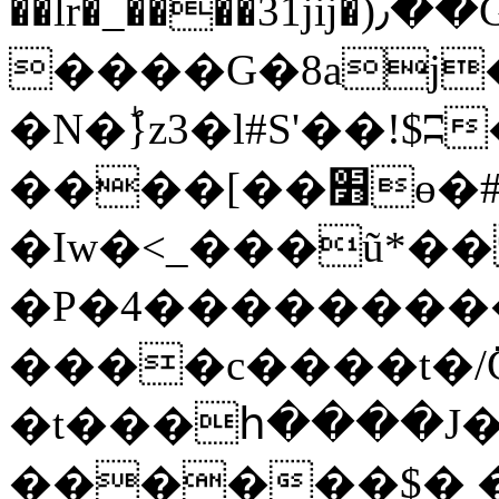
��lr�_����31jĳ�)٫��G�Ł:d$�5��~|
����G�8aj
�N�ؕ}z3�l#S'��!$ʭ
����[��׻ө�#d�{��b9;��'����n�������?
�Iw�<_���ũ*
�P�4�������
����c����t�/߭GO�)��ɻ
�t���հ����J�|
������$� �