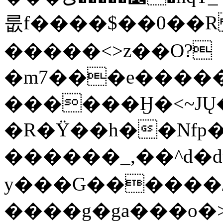
룺f����$��0��
�����<>z��O?
�m7���e�����
������Ӈ�<~JŲ�
�R�Ÿ��h��Nfp�
������_,��^d�d
y���G������
����g�ga���o�