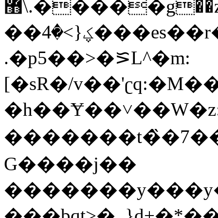
޻\.�����g��z�l~��f�����{O�ݻ�9������g����t4iP�����j�X|
��ؼ{>�4���es��r���l�ѫ�T�d��_
.�p5��>�⪞L^�m:
[�sR�/v��'ʗq:�M
�h�� Ɏ��˅��W�z
�������t�̏�7�����(V��J��
G����j��
�������y���y�
���bqt>�_}d+�*