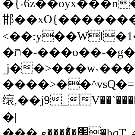
�{˕6z��oyx���n�.
邯��xO{�������^
<��:y��Wl�
�ת�-���o��-�g�|1�M��L%�z;1q�|
˼j��>���w˴���p
����>��^vsQ�=
缞,��j9_V��`�����Espxxݰ��5l��jY
�|
���׼��͛���ی�hqT_4��������5=τ9����Q:SI5�9���%g