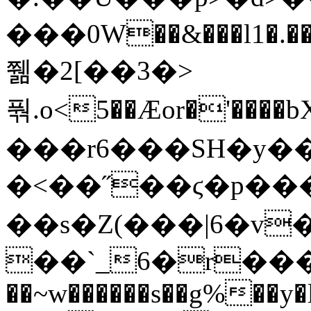
���0W��&���l1�.�
쮊�2[��3�>
풖.o<5��Æor�'���
���r6���SH�y���
�<��˝��ϛ�p��
��s�Z(���|6�v
��`_6�r����7�٢�S�A#�������j���jW3�a<��h�
��~w������s��g%��y�