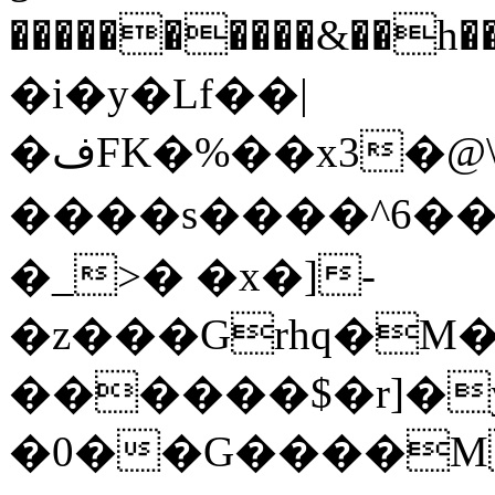
����������&��h����7ߊ����wO���#�;r1__7�J<�
�i�y�Lf��|
�فFK�%��x3�@\�k_1��ި��Mz��_�3���@=�C�
����s����^6��5
�_>� �x�]-
�z���Grhq�M
������$�r]�
�0��G����M