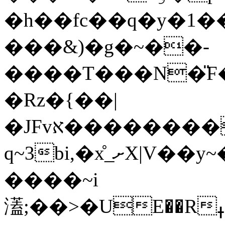
�h��fc��q�y�1�
���&)�g�~��-
����T���N�̎F
�Rz�{��|
�JFvא������������f�����9]���π�+�G� _�gŗ��� W�#���x�~���El
q~3bi,�x̊_ށX|V��y~��x���lxs�L�Տ7����f�
����~i
濭;��>�UE��Rߪ��j8�M��g��`9�irmӗM=����f:�_�'����)��w޿��i:4���������fr������o�������%��