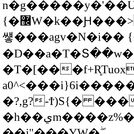
n�g�����y�'��
{�޼W�k��Ԩ���>�Տ��]3Q��&��N��5<�s��E������x������;�>��_�"���k5��A�Vg�{�����~�w��8
썧���agv�N�i�� 
�D��a�T�Տ��w�
�T�[���f+R͈T
a0^<���i}6i����
�?,g?-Ϯ)S{� ��
�h��يm����z%�W�~�U��rk�ڂ�8�}
��j"���YW�ۖ