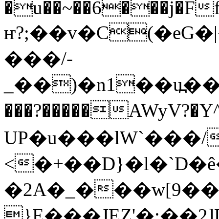
�u��~��6���j�F
ҥ?;��v�C(�eG�
���/-
_��)�n1��u߽��Ny
���?�����AWyV?�
UP�u���lW`���/
<�+��D}�l�`D�ê
�2A�_���w[9�
}E���JEZ'�:��