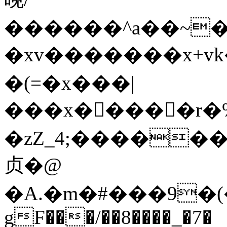
������^a��~��
�xv�������x+vk
�(=�x���|
���x��ٓ���r�
�zZ_4;�����
贞�@
�A.�m�#���9�(
gF���/��8����_�7�