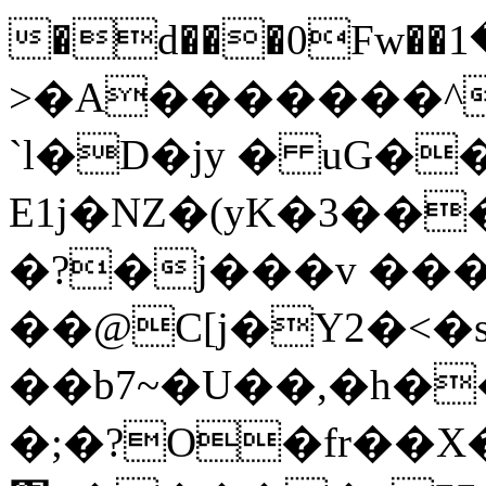
�d���0Fw��څ���1����x�^�I)�r-
>�A�������^
`l�D�jy � uG�
E1j�NZ�(yK�3��
�?�j���v �
��@C[j�Y2�<
��b7~�U��,�h�
�;�?O�fr��X