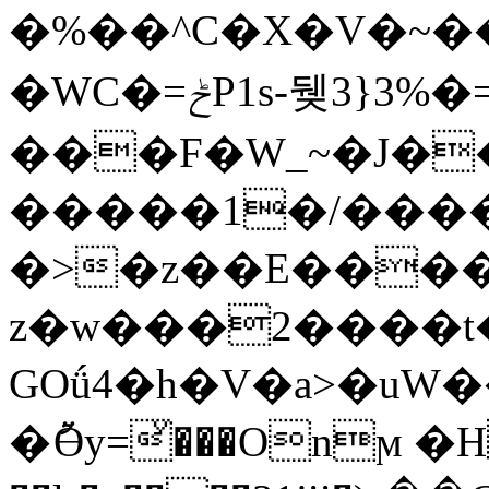
�%��^C�X�V�~�
�WC� =ݲP1s-뒞3}3% �=�4֫>���� �8>.�
���F�W_~�J��
�����1�/����
�>�z��E�����f��i8q
z�w���2����t
GOǘ4�h�V�a>�uW
�ުӪy=ͮ���Onϻ �H