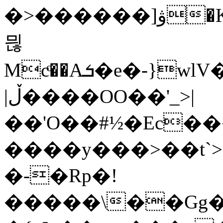
�>������]ۋ�KG���}5�+8���n��WP�G��F��o:s����g�۽5:�D�V�
믢
Mcͦ��Aܭ�e�-}wlV�k�t��'��r���I�z�b��6i
|ڵ����OO��'_>|
��'O��#½�Ec��
����y���>��t`
�-�Rp�!
�����\��Gg�>:��