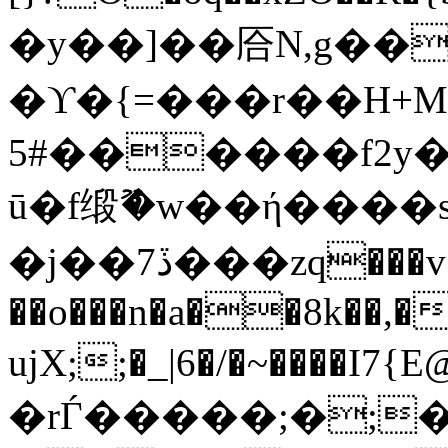
�y��]��㕉N,g��
�ϒ�{=���r��H+M
5#������f2y
ū�f缎ޫ�w��ή����s}
�j��7ڏ���zq���v�.�F��/
��o���n�a��8k��,�
ujX;;�_|6�/�~����I7{E@^5�
�rЃ�����;�;