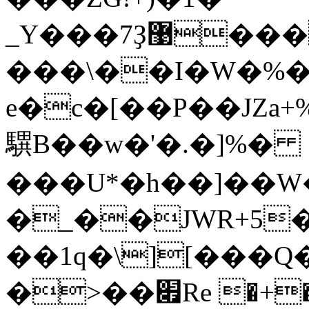
_Y���7Ҙ޹�������(|
���\��I�W�%�
e�c�[��P��JZa
龭B��w�'�.�]%�
���U*�h��]��W
�_��JWR+5�O!t&׏�r�G�\��7
��1q�\][���Q
�>��׏Re �+��P^+�����(�WH��