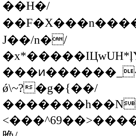
��H�/
��F�X���n�����
J��/n�/
�x*�����IЦwUH*ļ
���ͷ������_�
ǿ\~?�g�{��/
�������h��N
<���^69��>����
晚/