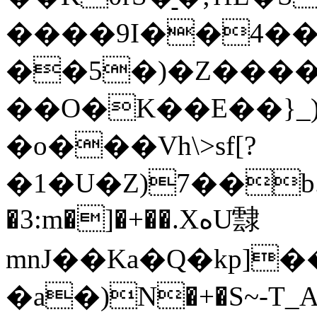
����9I��4��
��5�)�Z��
��O�K��E��}_)
�o���Vh\>sf[?
�1�U�Z)7��b.ߦmɟӹ���ߨ��0�(�PaZ6��~����k��6��
�3:m�]�+��.XهU霴
mnJ��Ka�Q�kp]
�a�)N�+�S~-T_A&�