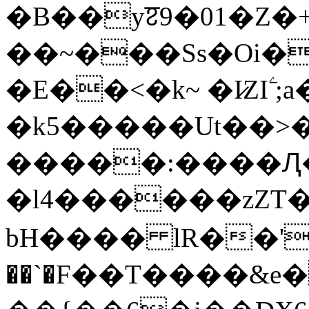
�B��yꠐ9�01�Z�+
��~���Ss�Oi�
�E��<�k~ �I̷ZIۧ ;
�k5�����Ut��>
�����:����Ԯ�]
�l4������zZT
bH���� lR��'eT`�F��(
��`�F��T����&e