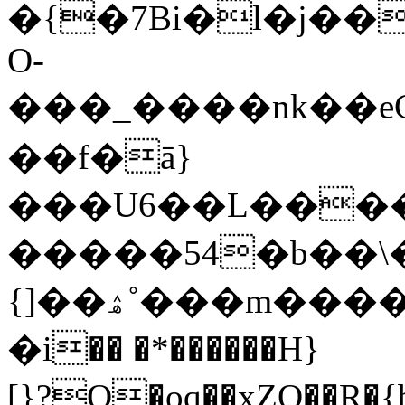
�{�7Bi�l�j��ĺ���rw
O-
���_����nk��eC
��f�ā}
���U6��L����
�����54�b��\
{]��ۿ˚���m����;Utö�� &�}wV/ֺ
�i�� �*������H}
[}?O�oq��xZO��R�{b�