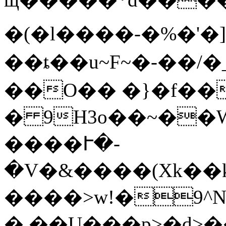
�(�l����-�%�'�]
��ȶ��u~F~�-��/�_
��O�� �}�f��
� 9H3o��~��W�
����Ւ�-
�V�&����(Xk��kZ��Ѳ�����
����>w!�9^N
�.��U���p>�d>�