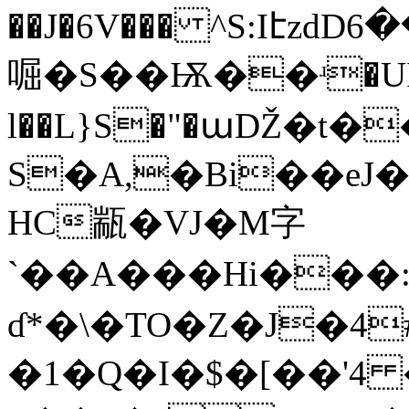
��J�6V��� ^S:IէzdDښ��6J�i��7&Z�K�C���*k;
啒�S��Ѭ��ʴ�U
l��L}S�"�աǄ�t
S�A,�Bi��eJ
HC㼷�VJ�M字
`��A���Hi���
ɗ*�\�TO�Z�J�4
�1�Q�I�$�[��'4 