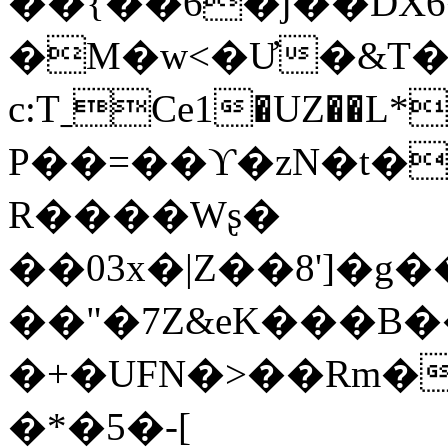
��{��6�j��DX
�M�w<�Ư�&T��
c:TˍCe1�UZ��L*h�9v���)�~�HUJc�!
P��=��ϒ�zN�t�
R����Wʂ�
��03x�|Z��8']�
��"�7Z&eK���B�
�+�UFN�>��Rm�
�*�5�-[