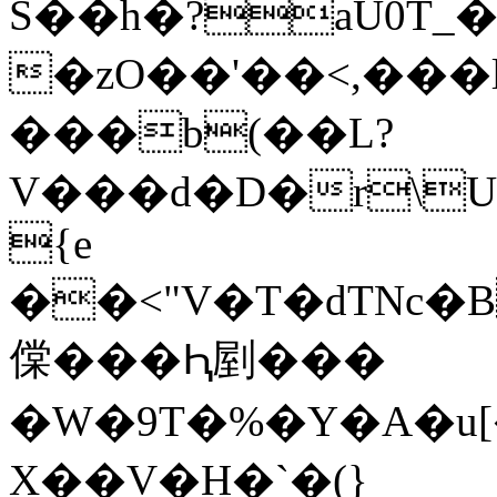
S��h�?aU0T_
�zO��'��<,��
���b(��L?
V���d�D�r\
{e
��<"V�T�dTNc�
㒉���Ԧ剭���
�W�9T�%�Y�A�u[
X��V�H�`�(}