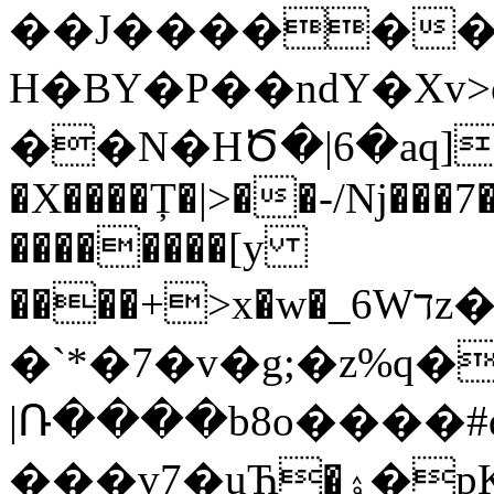
��J�����
�
H�BY�P��ndY�Xv
��N�HԾ�|6�aq]��z
�X����Ț�|>��-/ǋ��
��������[y
����+>x�w�_6Wדz�tr���>x�w�}Wwqt1��/
�`*�7�v�g;�z%q
|Ռ����b8o����#
���v7�uЋ�ۉ�pК��[��v�^���-