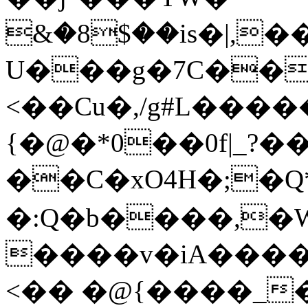
&�8$��is�|,�
U���g�7C��h
<��Cu�,/g#L����
{�@�*0��0f|_?��Yڋc���
��C�xO4H�;�Q
�:Q�b����,�
����v�iA����
<�� �@{����_�