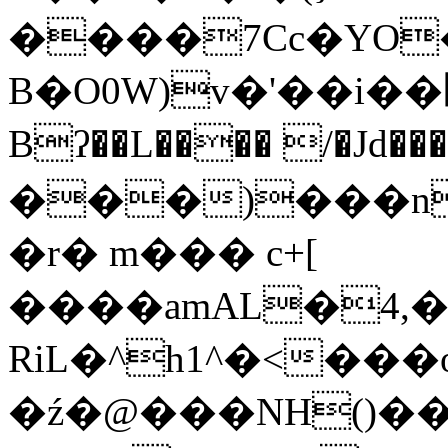
����7Cc�YO
B�O0W)v�'��i��׏bB�2�J�2���I)Le�2)
Bʔ��L���� /�Jd�
���)���n
�r� m��� c+[
����amAL�4,�
RiL�^h1^�<���
�ź�@���NH()��X