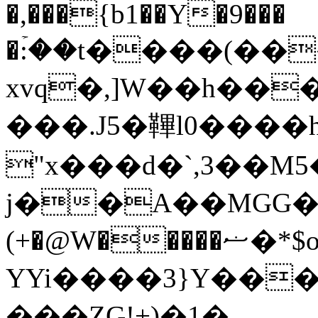
�,���{b1��Y�9���
�ۡ:��t����(�
xvq�,]W��h���
���.J5�鞸l0����
"x���d�`,3��M
j��A��MGG��
(+�@W�����ޟ�*$o����;T�_�����ʀt�V
YYi����3}Y���
���ZG!+)�1�