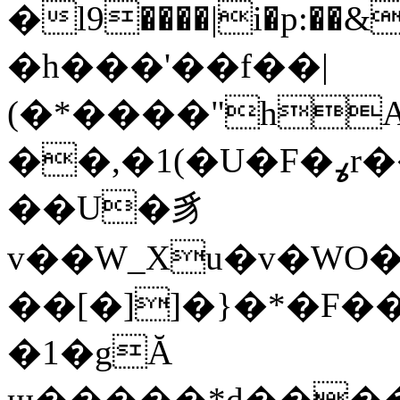
�l9����|i�p:��
�h���'��f��|
(�*����"hA�
��,�1(�U�F�ߩr��cl�������#:*&>���&/
��U�⾘
v��W_Xu�v�WO�
��[�]]�}�*�F��
�1�gĂ
щ�����*d����p�