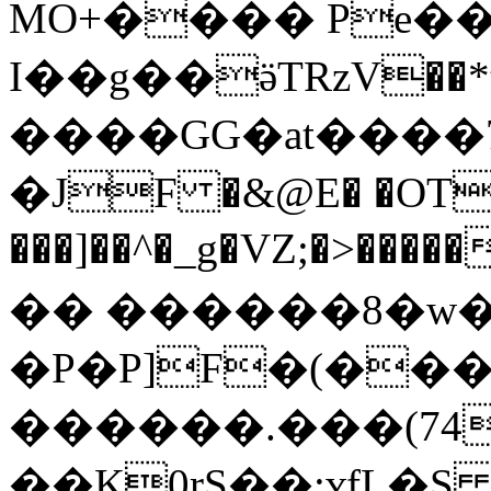
MO+���� Pe�
I��g��ӛTRzV��*t��|}T��ݯh�*�Ѵt:
����GG�at����7
�JF �&@E� �OT
���]��^�_g�VZ;�>����
�� ������8�w
�P�P]F�(���
������.���(74
��K0rS�̠�;ʏfL�S 