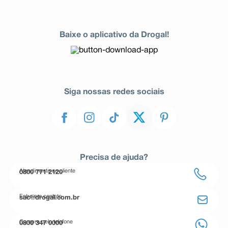
Baixe o aplicativo da Drogal!
Siga nossas redes sociais
Precisa de ajuda?
Atendimento ao cliente
0800 771 2120
Entre em contato
sac@drogal.com.br
Compre pelo telefone
0800 347 0000