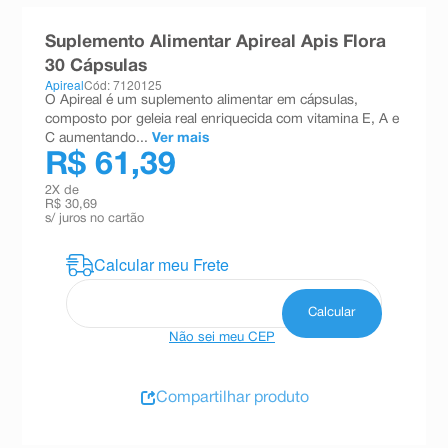
8
º
teste gravidez
Suplemento Alimentar Apireal Apis Flora
9
º
esmalte
30 Cápsulas
Apireal
Cód: 7120125
10
º
absorvente
O Apireal é um suplemento alimentar em cápsulas,
composto por geleia real enriquecida com vitamina E, A e
C aumentando...
Ver mais
R$ 61,39
2
X de
R$ 30,69
s/ juros no cartão
Não sei meu CEP
Compartilhar produto