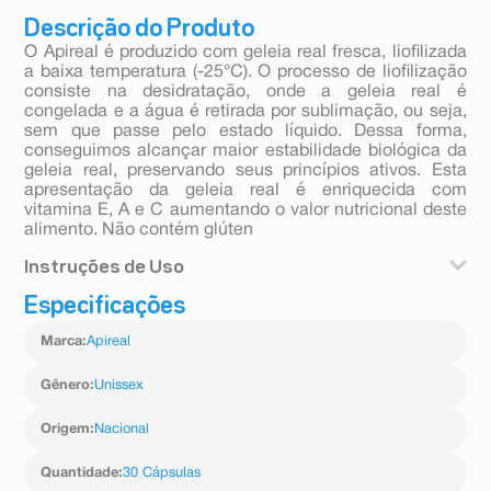
Descrição do Produto
O Apireal é produzido com geleia real fresca, liofilizada
a baixa temperatura (-25°C). O processo de liofilização
consiste na desidratação, onde a geleia real é
congelada e a água é retirada por sublimação, ou seja,
sem que passe pelo estado líquido. Dessa forma,
conseguimos alcançar maior estabilidade biológica da
geleia real, preservando seus princípios ativos. Esta
apresentação da geleia real é enriquecida com
vitamina E, A e C aumentando o valor nutricional deste
alimento. Não contém glúten
Instruções de Uso
Especificações
Ingerir uma cápsula, duas vezes ao dia.
Recomendado para maiores de 19 anos
Marca
:
Apireal
Este produto não deve ser consumido por gestantes,
lactantes e crianças
Conservar em local seco e fresco
Gênero
:
Unissex
Após aberto, manter o produto em sua embalagem
original para garantir sua validade.
Origem
:
Nacional
Quantidade
:
30 Cápsulas