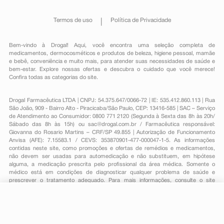
Termos de uso
Política de Privacidade
Bem-vindo à Drogal! Aqui, você encontra uma seleção completa de
medicamentos
,
dermocosméticos e produtos de beleza
,
higiene pessoal
,
mamãe
e bebê
,
conveniência
e muito mais, para atender suas necessidades de saúde e
bem-estar. Explore nossas ofertas e descubra o cuidado que você merece!
Confira todas as categorias do site.
Drogal Farmacêutica LTDA | CNPJ: 54.375.647/0066-72 | IE: 535.412.860.113 | Rua
São João, 909 - Bairro Alto - Piracicaba/São Paulo, CEP: 13416-585 | SAC – Serviço
de Atendimento ao Consumidor: 0800 771 2120 (Segunda à Sexta das 8h às 20h/
Sábado das 8h às 15h) ou
sac@drogal.com.br
/ Farmacêutica responsável:
Giovanna do Rosario Martins – CRF/SP 49.855 | Autorização de Funcionamento
Anvisa (AFE): 7.15583.1 / CEVS: 353870901-477-000047-1-5. As informações
contidas neste site, como promoções e ofertas de remédios e medicamentos,
não devem ser usadas para automedicação e não substituem, em hipótese
alguma, a medicação prescrita pelo profissional da área médica. Somente o
médico está em condições de diagnosticar qualquer problema de saúde e
prescrever o tratamento adequado. Para mais informações, consulte o site
Anvisa. As fotos contidas em nosso site são meramente ilustrativas. Promoções e
preços são válidos apenas para compras on-line, caso haja disponibilidade e
estão sujeitos a alterações no decorrer do dia. Todos os direitos reservados.
R$ 61,39
-
+
Comprar
Em
2
x
R$ 30,69