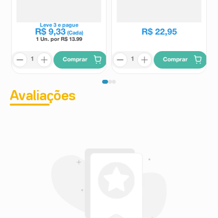
Assiflora Sabor Gengibre 30ml
Própolis e Mel 30ml
Assiflora
Apigen
Leve
3
e pague
R$
9
,
33
R$
22
,
95
(Cada)
1 Un. por R$
13.99
Comprar
Comprar
Avaliações