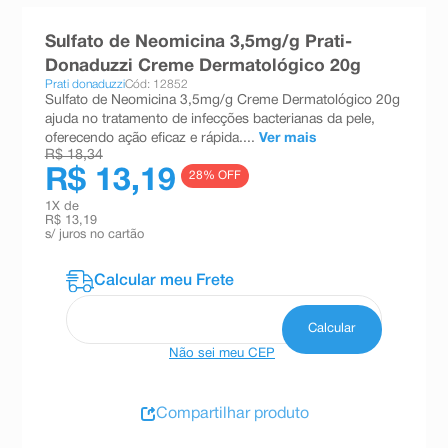
8
º
teste gravidez
Sulfato de Neomicina 3,5mg/g Prati-
9
º
absorvente
Donaduzzi Creme Dermatológico 20g
Prati donaduzzi
Cód: 12852
10
º
shampoo
Sulfato de Neomicina 3,5mg/g Creme Dermatológico 20g
ajuda no tratamento de infecções bacterianas da pele,
oferecendo ação eficaz e rápida....
Ver mais
R$ 18,34
R$ 13,19
28
% OFF
1
X de
R$ 13,19
s/ juros no cartão
Não sei meu CEP
Compartilhar produto