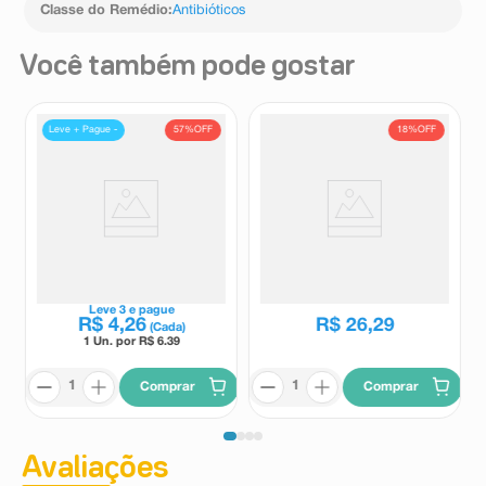
Classe do Remédio
:
Antibióticos
Você também pode gostar
57%
OFF
18%
OFF
Leve + Pague -
Sulfato de Neomicina 5mg +
Nebacetin Pomada 15g
Bacitracina 250ui Medley
Pomada Dermatológica 15g
Medley
Nebacetin
R$
31
,
99
Leve
3
e pague
R$
4
,
26
R$
26
,
29
(Cada)
1 Un. por R$
6.39
Comprar
Comprar
Avaliações