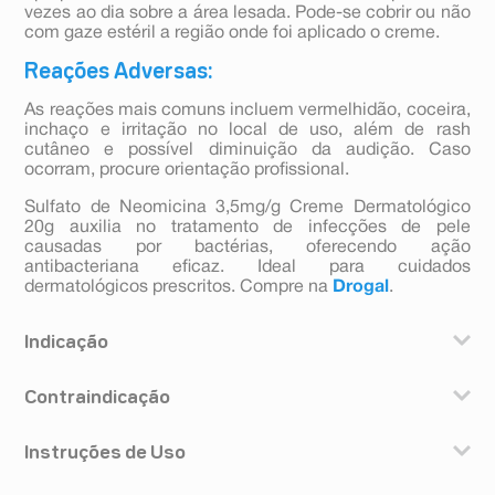
vezes ao dia sobre a área lesada. Pode-se cobrir ou não
com gaze estéril a região onde foi aplicado o creme.
Reações Adversas:
As reações mais comuns incluem vermelhidão, coceira,
inchaço e irritação no local de uso, além de rash
cutâneo e possível diminuição da audição. Caso
ocorram, procure orientação profissional.
Sulfato de Neomicina 3,5mg/g Creme Dermatológico
20g auxilia no tratamento de infecções de pele
causadas por bactérias, oferecendo ação
antibacteriana eficaz. Ideal para cuidados
dermatológicos prescritos. Compre na
Drogal
.
Indicação
Este medicamento é indicado para o tratamento e
Contraindicação
profilaxia das infecções da pele de qualquer natureza,
inclusive traumática ou feridas cirúrgicas.
Este medicamento é contraindicado em pacientes com
Instruções de Uso
histórico de reações de sensibilidade a qualquer um
dos componentes da fórmula.
Modo de usar