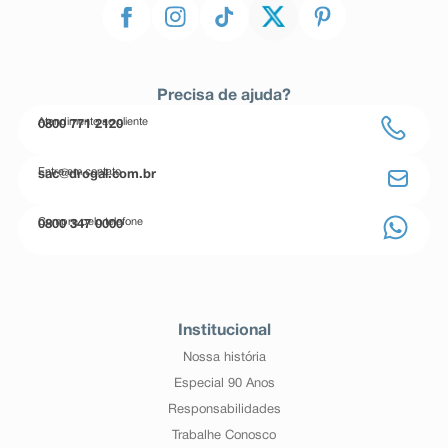
Precisa de ajuda?
Atendimento ao cliente
0800 771 2120
Entre em contato
sac@drogal.com.br
Compre pelo telefone
0800 347 0000
Institucional
Nossa história
Especial 90 Anos
Responsabilidades
Trabalhe Conosco