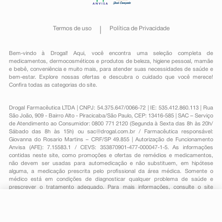
Termos de uso
Política de Privacidade
Bem-vindo à Drogal! Aqui, você encontra uma seleção completa de
medicamentos
,
dermocosméticos e produtos de beleza
,
higiene pessoal
,
mamãe
e bebê
,
conveniência
e muito mais, para atender suas necessidades de saúde e
bem-estar. Explore nossas ofertas e descubra o cuidado que você merece!
Confira todas as categorias do site.
Drogal Farmacêutica LTDA | CNPJ: 54.375.647/0066-72 | IE: 535.412.860.113 | Rua
São João, 909 - Bairro Alto - Piracicaba/São Paulo, CEP: 13416-585 | SAC – Serviço
de Atendimento ao Consumidor: 0800 771 2120 (Segunda à Sexta das 8h às 20h/
Sábado das 8h às 15h) ou
sac@drogal.com.br
/ Farmacêutica responsável:
Giovanna do Rosario Martins – CRF/SP 49.855 | Autorização de Funcionamento
Anvisa (AFE): 7.15583.1 / CEVS: 353870901-477-000047-1-5. As informações
contidas neste site, como promoções e ofertas de remédios e medicamentos,
não devem ser usadas para automedicação e não substituem, em hipótese
alguma, a medicação prescrita pelo profissional da área médica. Somente o
médico está em condições de diagnosticar qualquer problema de saúde e
prescrever o tratamento adequado. Para mais informações, consulte o site
Anvisa. As fotos contidas em nosso site são meramente ilustrativas. Promoções e
preços são válidos apenas para compras on-line, caso haja disponibilidade e
R$ 48,98
estão sujeitos a alterações no decorrer do dia. Todos os direitos reservados.
-
+
R$ 41,59
Comprar