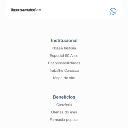
Compre pelo telefone
0800 347 0000
Institucional
Nossa história
Especial 90 Anos
Responsabilidades
Trabalhe Conosco
Mapa do site
Benefícios
Convênio
Ofertas do mês
Farmácia popular