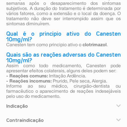
semanas após o desaparecimento dos sintomas
subjetivos. A duração do tratamento é determinada por
vários fatores, como a extensão e o local da doença. O
tratamento não deve ser interrompido assim que os
sintomas diminuírem.
Qual é o principio ativo do Canesten
10mg/ml?
Canesten tem como principio ativo o
clotrimazol
.
Quais são as reações adversas do Canesten
10mg/ml?
Assim como todo medicamento, Canesten pode
apresentar efeitos colaterais, alguns deles podem ser:
- Reações comuns:
Irritação Ardência.
- Reações incomuns:
Prurido, Pele seca, Alergia.
Informe ao seu médico, cirurgião-dentista ou
farmacêutico o aparecimento de reações indesejáveis
pelo uso do medicamento.
Indicação
Canesten® solução é um medicamento para o
Contraindicação
tratamento de infecções fúngicas (micoses) da pele
causadas por dermatófitos, leveduras, bolores, etc. (por