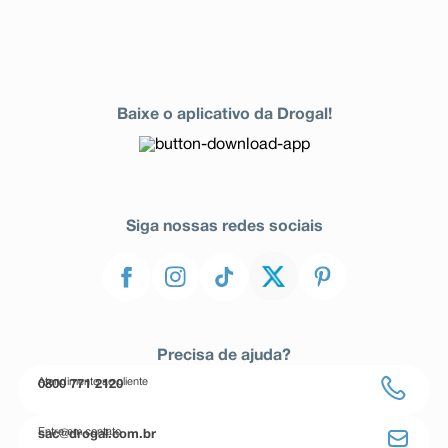
Baixe o aplicativo da Drogal!
Siga nossas redes sociais
Precisa de ajuda?
Atendimento ao cliente
0800 771 2120
Entre em contato
sac@drogal.com.br