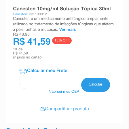
8
º
teste gravidez
Canesten 10mg/ml Solução Tópica 30ml
Canesten
Cód: 190012
9
º
absorvente
Canesten é um medicamento antifúngico amplamente
utilizado no tratamento de infecções fúngicas que afetam
10
º
shampoo
a pele, unhas e mucosas.
Ver mais
R$ 48,98
R$ 41,59
15
% OFF
1
X de
R$ 41,59
s/ juros no cartão
Não sei meu CEP
Compartilhar produto