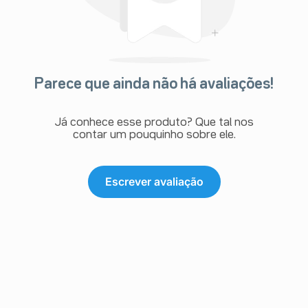
sobre este medicamento, procure orientação do
farmacêutico. Não desaparecendo os sintomas,
procure orientação de seu médico ou cirurgiãodentista
Parece que ainda não há avaliações!
Já conhece esse produto? Que tal nos
contar um pouquinho sobre ele.
Escrever avaliação