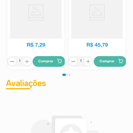
Suplemento Alimentar Vitaxon C
Suplemento Alimentar Cronoliv
200mg/ml Sabor Caramelo 20ml
Vitamina C 60 Cápsulas
Vitaxon
Cronoliv
R$
15
,
16
R$
99
,
80
R$
7
,
29
R$
45
,
79
Comprar
Comprar
Avaliações