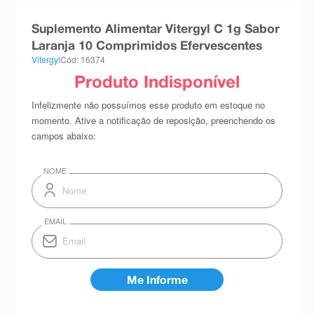
8
º
teste gravidez
Suplemento Alimentar Vitergyl C 1g Sabor
9
º
esmalte
Laranja 10 Comprimidos Efervescentes
Vitergyl
Cód: 16374
10
º
absorvente