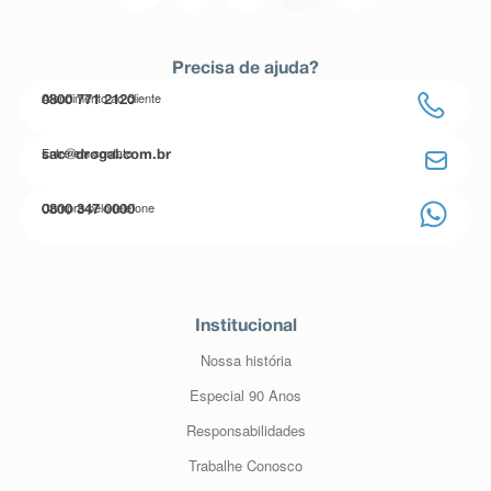
Precisa de ajuda?
Atendimento ao cliente
0800 771 2120
Entre em contato
sac@drogal.com.br
Compre pelo telefone
0800 347 0000
Institucional
Nossa história
Especial 90 Anos
Responsabilidades
Trabalhe Conosco