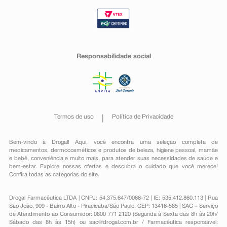
Responsabilidade social
Termos de uso
Política de Privacidade
Bem-vindo à Drogal! Aqui, você encontra uma seleção completa de
medicamentos
,
dermocosméticos e produtos de beleza
,
higiene pessoal
,
mamãe
e bebê
,
conveniência
e muito mais, para atender suas necessidades de saúde e
bem-estar. Explore nossas ofertas e descubra o cuidado que você merece!
Confira todas as categorias do site.
Drogal Farmacêutica LTDA | CNPJ: 54.375.647/0066-72 | IE: 535.412.860.113 | Rua
São João, 909 - Bairro Alto - Piracicaba/São Paulo, CEP: 13416-585 | SAC – Serviço
de Atendimento ao Consumidor: 0800 771 2120 (Segunda à Sexta das 8h às 20h/
Sábado das 8h às 15h) ou
sac@drogal.com.br
/ Farmacêutica responsável: