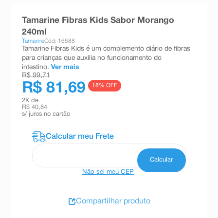
8
º
teste gravidez
Tamarine Fibras Kids Sabor Morango
9
º
absorvente
240ml
Tamarine
Cód: 16588
10
º
shampoo
Tamarine Fibras Kids é um complemento diário de fibras
para crianças que auxilia no funcionamento do
intestino.
Ver mais
R$ 99,71
R$ 81,69
18
% OFF
2
X de
R$ 40,84
s/ juros no cartão
Não sei meu CEP
Compartilhar produto