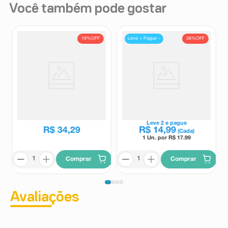
Você também pode gostar
19%
OFF
38%
OFF
Leve + Pague -
Complexo Homeopático
Suplemento Alimentar
Almeida Prado 46 60
Regulacto Lactulose
Comprimidos
667mg/ml Sabor Salada de
Almeida Prado
Regulacto
Frutas 120ml + Copo Dosador
R$
42
,
26
Leve
2
e pague
R$
34
,
29
R$
14
,
99
(Cada)
1 Un. por R$
17.99
Comprar
Comprar
Avaliações