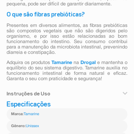
pequena, pode ser difícil de garantir diariamente.
O que são fibras prebióticas?
Presentes em diversos alimentos, as fibras prebióticas
são compostos vegetais que não são digeridos pelo
organismo, e por isso estão relacionadas ao bom
funcionamento do intestino. Seu consumo contribui
para a manutenção da microbiota intestinal, prevenindo
diarreia e constipação.
Adquira os produtos
Tamarine
na
Drogal
e mantenha o
equilíbrio do seu sistema digestivo. Tamarine auxilia no
funcionamento intestinal de forma natural e eficaz.
Garanta o seu com praticidade e segurança!
Instruções de Uso
Especificações
A recomendação de uso é de 10ml ao dia a partir de 4
anos* O médico tem liberdade para receitar mais ou
Marca
:
Tamarine
menos dependendo da rotina e hábitos do seu
paciente.*10ml complementam 5g de fibras na dieta do
paciente.
Gênero
:
Unissex