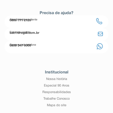
Precisa de ajuda?
Atendimento ao cliente
0800 771 2120
Entre em contato
sac@drogal.com.br
Compre pelo telefone
0800 347 0000
Institucional
Nossa história
Especial 90 Anos
Responsabilidades
Trabalhe Conosco
Mapa do site