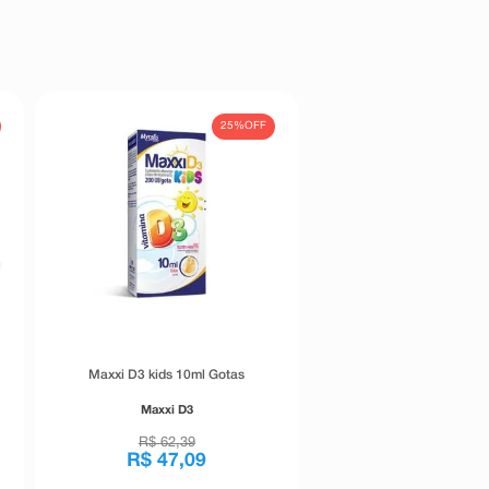
25%
OFF
Maxxi D3 kids 10ml Gotas
Maxxi D3
R$
62
,
39
R$
47
,
09