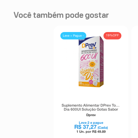
Você também pode gostar
19%
OFF
Leve + Pague -
Suplemento Alimentar DPrev Todo
Dia 600UI Solução Gotas Sabor
Frutas 5ml
Dprev
Leve
2
e pague
R$
37
,
27
(Cada)
1 Un. por R$
49.89