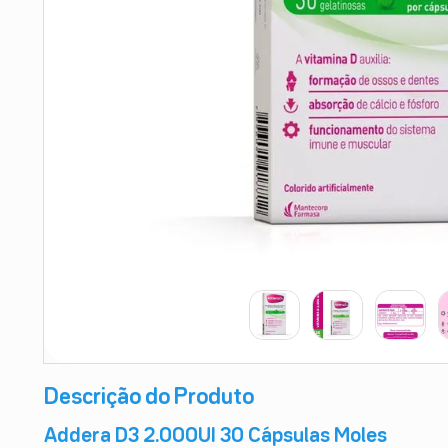
9
º
absorvente
10
º
shampoo
Descrição do Produto
Addera D3 2.000UI 30 Cápsulas Moles