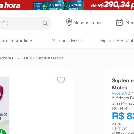
:)
Meu
Nossas lojas
ermocosméticos
Mamãe e Bebê
Higiene Pessoal
Addera D3 2.000UI 30 Cápsulas Moles
Suplemen
Moles
Addera
Cód: 
A Addera D
uma fórmula
R$ 94,61
R$ 8
2
X de
R$ 41,94
s/ juros no c