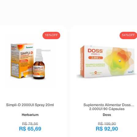
16%
OFF
54%
OFF
Simpli-D 2000UI Spray 20ml
Suplemento Alimentar Doss
2.000UI 90 Cápsulas
Herbarium
Doss
R$
78
,
56
R$
199
,
90
R$
65
,
69
R$
92
,
90