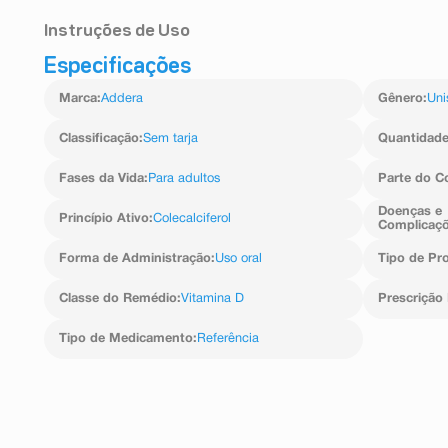
Instruções de Uso
Especificações
A dosagem varia em uma faixa terapêutica, entre 400 U
patologia e do nível sérico de vitamina D, SEMPRE 
Marca
:
Addera
Gênero
:
Uni
conta os dados de eficácia e segurança. Longos per
somente mediante orientação médica.
Classificação
:
Sem tarja
Quantidad
Fases da Vida
:
Para adultos
Parte do C
Doenças e
Princípio Ativo
:
Colecalciferol
Complicaç
Forma de Administração
:
Uso oral
Tipo de Pr
Classe do Remédio
:
Vitamina D
Prescrição
Tipo de Medicamento
:
Referência