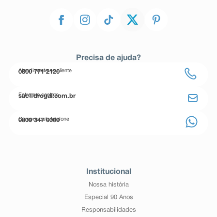
Precisa de ajuda?
Atendimento ao cliente
0800 771 2120
Entre em contato
sac@drogal.com.br
Compre pelo telefone
0800 347 0000
Institucional
Nossa história
Especial 90 Anos
Responsabilidades