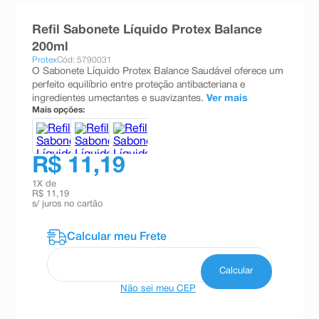
8
º
teste gravidez
Refil Sabonete Líquido Protex Balance
9
º
absorvente
200ml
Protex
Cód: 5790031
10
º
shampoo
O Sabonete Líquido Protex Balance Saudável oferece um
perfeito equilíbrio entre proteção antibacteriana e
ingredientes umectantes e suavizantes.
Ver mais
Mais opções:
R$ 11,19
1
X de
R$ 11,19
s/ juros no cartão
Não sei meu CEP