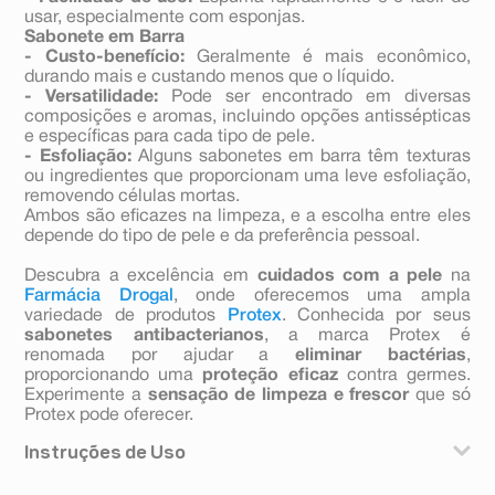
usar, especialmente com esponjas.
Sabonete em Barra
- Custo-benefício:
Geralmente é mais econômico,
durando mais e custando menos que o líquido.
- Versatilidade:
Pode ser encontrado em diversas
composições e aromas, incluindo opções antissépticas
e específicas para cada tipo de pele.
- Esfoliação:
Alguns sabonetes em barra têm texturas
ou ingredientes que proporcionam uma leve esfoliação,
removendo células mortas.
Ambos são eficazes na limpeza, e a escolha entre eles
depende do tipo de pele e da preferência pessoal.
Descubra a excelência em
cuidados com a pele
na
Farmácia Drogal
, onde oferecemos uma ampla
variedade de produtos
Protex
. Conhecida por seus
sabonetes antibacterianos
, a marca Protex é
renomada por ajudar a
eliminar bactérias
,
proporcionando uma
proteção eficaz
contra germes.
Experimente a
sensação de limpeza e frescor
que só
Protex pode oferecer.
Instruções de Uso
Aplique o sabonete líquido para mãos Protex, lave e