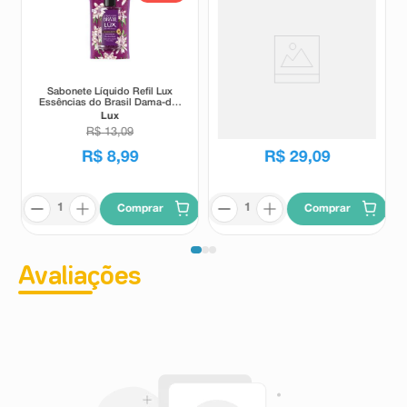
Sabonete Líquido Refil Lux
Sabonete Líquido para o
Essências do Brasil Dama-da-
Corpo Protex Limpeza
Noite 240ml
Profunda 650ml
Lux
Protex
R$
13
,
09
R$
8
,
99
R$
29
,
09
Comprar
Comprar
Avaliações