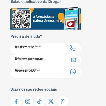
Baixe o aplicativo da Drogal!
Precisa de ajuda?
Atendimento ao cliente
0800 771 2120
Entre em contato
sac@drogal.com.br
Compre pelo telefone
0800 347 0000
Siga nossas redes sociais