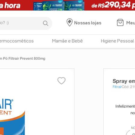
:)
Meu
Nossas lojas
ermocosméticos
Mamãe e Bebê
Higiene Pessoal
m Pó Filtrair Prevent 800mg
Spray em
Filtrair
Cód: 2