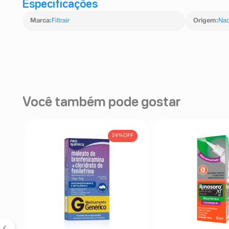
Especificações
Marca
:
Filtrair
Origem
:
Nac
Você também pode gostar
FF
24%
OFF
do
pes