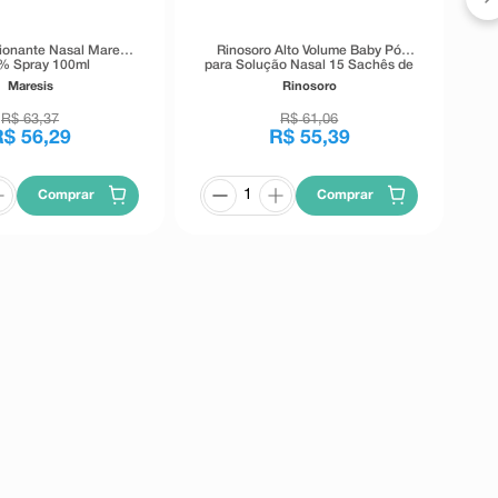
onante Nasal Maresis
Rinosoro Alto Volume Baby Pó
% Spray 100ml
para Solução Nasal 15 Sachês de
0,54g com Copo Dosador 60ml +
Maresis
Rinosoro
Seringa Aplicadora 20ml
R$
63
,
37
R$
61
,
06
R$
56
,
29
R$
55
,
39
Comprar
Comprar