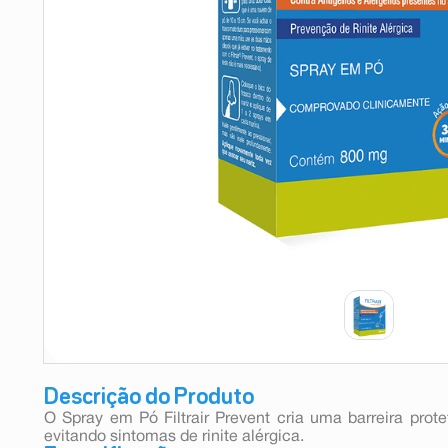
9
º
esmalte
10
º
absorvente
Descrição do Produto
O Spray em Pó Filtrair Prevent cria uma barreira pro
evitando sintomas de rinite alérgica.