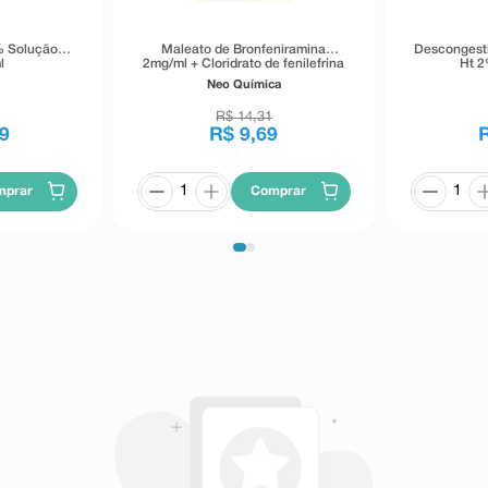
% Solução
Maleato de Bronfeniramina
Descongesti
l
2mg/ml + Cloridrato de fenilefrina
Ht 2
2,5mg/ml Neo Química Solução
Neo Química
Gotas Sabor Uva 20ml
R$
14
,
31
9
R$
9
,
69
mprar
Comprar