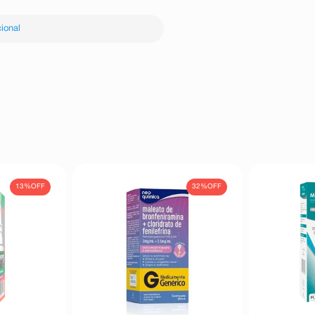
ional
13%
OFF
32%
OFF