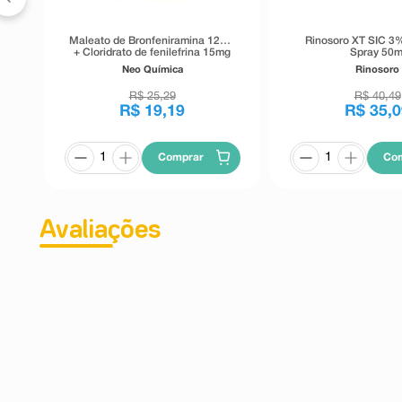
Maleato de Bronfeniramina 12mg
Rinosoro XT SIC 3
+ Cloridrato de fenilefrina 15mg
Spray 50m
Neo Química 12 Comprimidos
Neo Química
Rinosoro
Revestidos De Liberação
Prolongada
R$
25
,
29
R$
40
,
49
R$
19
,
19
R$
35
,
0
Comprar
Co
Avaliações