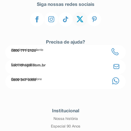
Siga nossas redes sociais
Precisa de ajuda?
Atendimento ao cliente
0800 771 2120
Entre em contato
sac@drogal.com.br
Compre pelo telefone
0800 347 0000
Institucional
Nossa história
Especial 90 Anos