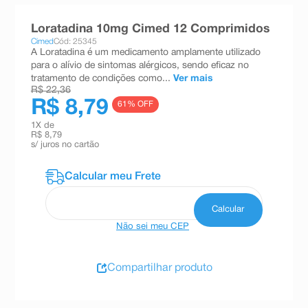
8
º
teste gravidez
Loratadina 10mg Cimed 12 Comprimidos
9
º
esmalte
Cimed
Cód: 25345
A Loratadina é um medicamento amplamente utilizado
10
º
absorvente
para o alívio de sintomas alérgicos, sendo eficaz no
tratamento de condições como...
Ver mais
R$ 22,36
R$ 8,79
61
% OFF
1
X de
R$ 8,79
s/ juros no cartão
Não sei meu CEP
Compartilhar produto