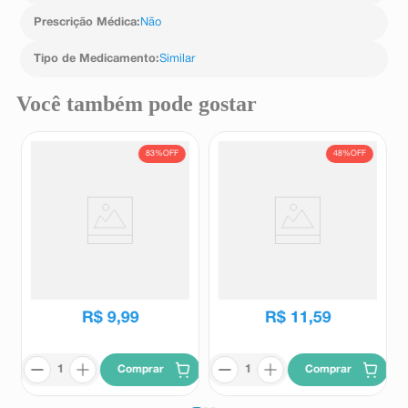
Prescrição Médica
:
Não
Tipo de Medicamento
:
Similar
Você também pode gostar
83%
OFF
48%
OFF
Cloridrato de Fexofenadina
Loratadina 1mg/ml Prati
120mg EMS 10 Comprimidos
Donaduzzi Xarope Solução
Oral Sabor Tutti-Frutti 100ml +
EMS
Prati donaduzzi
Copo Dosador
R$
58
,
25
R$
22
,
12
R$
9
,
99
R$
11
,
59
Comprar
Comprar