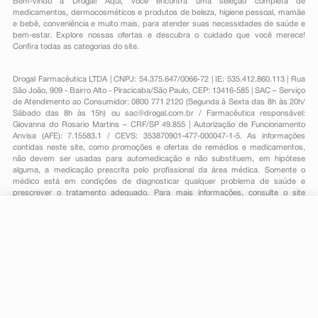
Bem-vindo à Drogal! Aqui, você encontra uma seleção completa de
medicamentos
,
dermocosméticos e produtos de beleza
,
higiene pessoal
,
mamãe
e bebê
,
conveniência
e muito mais, para atender suas necessidades de saúde e
bem-estar. Explore nossas ofertas e descubra o cuidado que você merece!
Confira todas as categorias do site.
Drogal Farmacêutica LTDA | CNPJ: 54.375.647/0066-72 | IE: 535.412.860.113 | Rua
São João, 909 - Bairro Alto - Piracicaba/São Paulo, CEP: 13416-585 | SAC – Serviço
de Atendimento ao Consumidor: 0800 771 2120 (Segunda à Sexta das 8h às 20h/
Sábado das 8h às 15h) ou
sac@drogal.com.br
/ Farmacêutica responsável:
Giovanna do Rosario Martins – CRF/SP 49.855 | Autorização de Funcionamento
Anvisa (AFE): 7.15583.1 / CEVS: 353870901-477-000047-1-5. As informações
contidas neste site, como promoções e ofertas de remédios e medicamentos,
não devem ser usadas para automedicação e não substituem, em hipótese
alguma, a medicação prescrita pelo profissional da área médica. Somente o
médico está em condições de diagnosticar qualquer problema de saúde e
prescrever o tratamento adequado. Para mais informações, consulte o site
Anvisa. As fotos contidas em nosso site são meramente ilustrativas. Promoções e
preços são válidos apenas para compras on-line, caso haja disponibilidade e
estão sujeitos a alterações no decorrer do dia. Todos os direitos reservados.
-
+
Comprar
Powered by