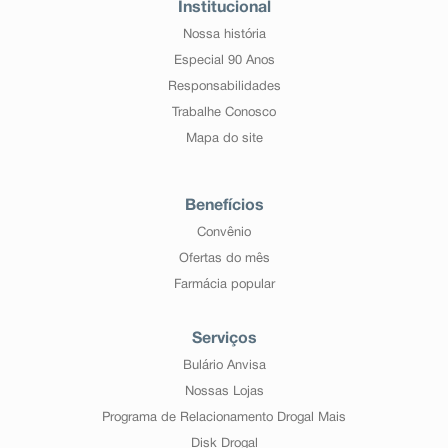
Desidratação, deterioração geral, febre, aumento dos
Institucional
gânglios linfáticos, ganho ou perda de peso, infecção
Nossa história
viral.
Informe ao seu médico, cirurgião-dentista ou
Especial 90 Anos
farmacêutico o aparecimento de reações indesejáveis
Responsabilidades
pelo uso do medicamento. Informe também à empresa
através do seu serviço de atendimento.
Trabalhe Conosco
Mapa do site
Benefícios
Convênio
Ofertas do mês
Farmácia popular
Serviços
Bulário Anvisa
Nossas Lojas
Programa de Relacionamento Drogal Mais
Disk Drogal