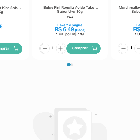
Balas Fini Regaliz Ácido Tubes
Marshmallow
t Kiss Sabor
Sabor Uva 80g
Sabo
5g
Fini
Leve
2
e pague
L
5
R$
6
,
49
R
(Cada)
1 Un. por R$
7.99
1 U
Comprar
mprar