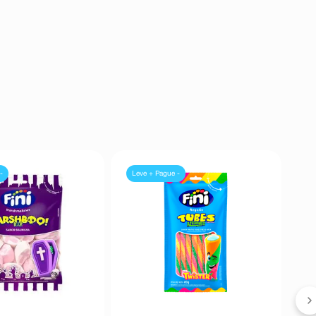
-
Leve + Pague -