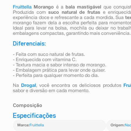
Fruittella
Morango
é a
bala mastigável
que conquis
Produzida com
suco natural de frutas
e enriquecid
experiência doce e refrescante a cada mordida. Sua
te
morango fazem dela a escolha perfeita para momentos 
Ideal para levar na bolsa, mochila ou deixar no trabal
embalagens compactas, garantindo mais conveniência.
Diferenciais:
- Feita com suco natural de frutas.
- Enriquecida com vitamina C.
- Textura macia e sabor intenso de morango.
- Embalagem prática para levar onde quiser.
- Perfeita para qualquer momento do dia.
Na
Drogal
, você encontra os deliciosos produtos
Fru
sabor e diversão em cada momento.
Composição
Especificações
Xarope De Glicose, Açúcar, Gordura De Coco Hidrog
Misto De Maçã, Laranja, Morango E Limão Concentra
Marca
:
Fruittella
Origem
:
Nac
Cítrico, Espessantes Gelatina E Goma Arábica, Umect