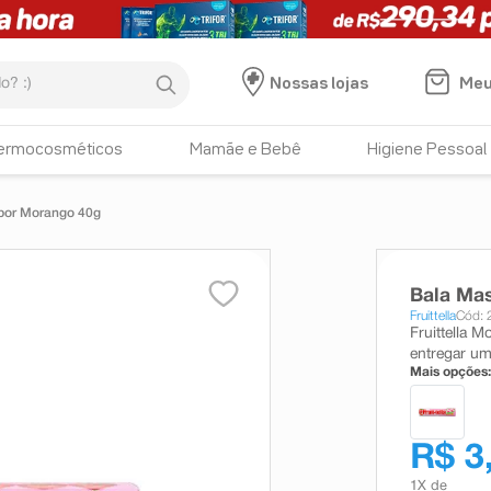
:)
Meu
Nossas lojas
ermocosméticos
Mamãe e Bebê
Higiene Pessoal
abor Morango 40g
Bala Mas
Fruittella
Cód:
Fruittella 
entregar um
Mais opções:
R$ 3
1
X de