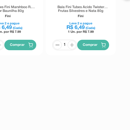
s Fini Marshboo R.I.P
Bala Fini Tubes Ácido Twister
r Baunilha 80g
Frutas Silvestres e Nata 80g
Fini
Fini
eve
2
e pague
Leve
2
e pague
$
6
,
49
R$
6
,
49
(Cada)
(Cada)
n. por R$
7.99
1 Un. por R$
7.99
Comprar
Comprar