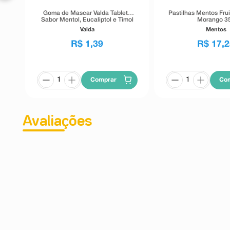
Goma de Mascar Valda Tablete
Pastilhas Mentos Frui
Sabor Mentol, Eucaliptol e Timol
Morango 3
4g
Valda
Mentos
R$
1
,
39
R$
17
,
2
Comprar
Co
Avaliações