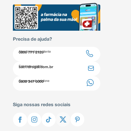
Precisa de ajuda?
Atendimento ao cliente
0800 771 2120
Entre em contato
sac@drogal.com.br
Compre pelo telefone
0800 347 0000
Siga nossas redes sociais