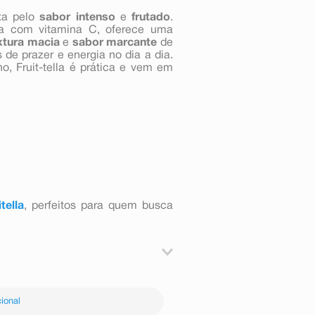
ta pelo
sabor intenso
e
frutado
.
a com vitamina C, oferece uma
xtura macia
e
sabor marcante
de
de prazer e energia no dia a dia.
ho, Fruit-tella é prática e vem em
itella
, perfeitos para quem busca
enada, Ascorbato De Sódio, Suco
do, Dextrina, Acidulante ÁCido
ional
ante Glicerina, Corante Vermelho