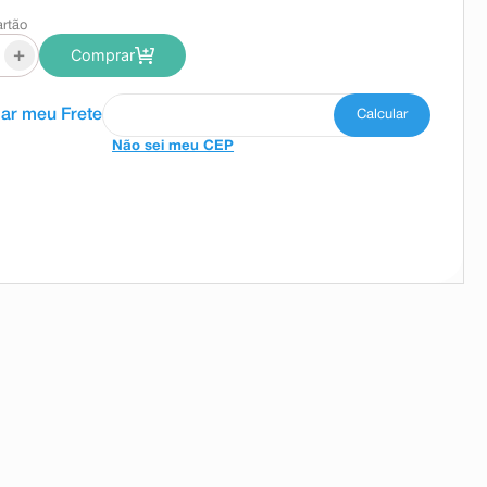
artão
+
Comprar
Não sei meu CEP