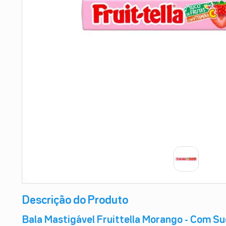
9
º
teste gravidez
10
º
esmalte
Descrição do Produto
Bala Mastigável Fruittella Morango - Com Su