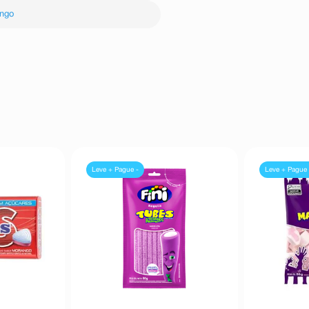
glicerídeos De ÁCidos Graxos. Não
ngo
Leve + Pague -
Leve + Pague 