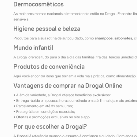
Dermocosméticos
As melhores marcas nacionais e internacionais estão na Drogal. Encontre lin
sensíveis.
Higiene pessoal e beleza
Produtos para a sua rotina de autocuidado, como
shampoos
,
sabonetes
, 
Mundo infantil
A Drogal oferece tudo para o dia a dia das famílias: fraldas, lenços umedeci
Produtos de conveniência
Aqui você encontra itens que tornam a vida mais prática, como alimentação r
Vantagens de comprar na Drogal Online
• Além da variedade, a Drogal oferece benefícios exclusivos:
• Entrega rápida em poucas horas ou retirada em até 1h na loja mais próxim
• Parcelamento em até 3x sem juros;
• Frete grátis em condições especiais;
• Ofertas e promoções exclusivas no site e app.
Por que escolher a Drogal?
A
Drogal
é referência quando o assunto é confiança e cuidado. Com anos d