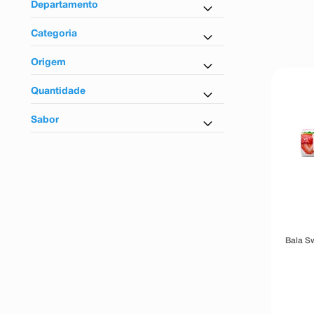
9
º
absorvente
Departamento
10
º
shampoo
Conveniência
Categoria
Confeitos
Origem
Nacional
Quantidade
40g
Sabor
Morango
Bala Sw