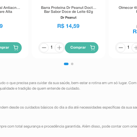
al Antiacne
Barra Proteína Dr Peanut Doctor
Olmecor 4
re Alta
Bar Sabor Doce de Leite 62g
40g
Dr Peanut
9
R$
14
,
59
R
mprar
Comprar
udo o que precisa para cuidar da sua saúde, bem-estar e rotina em um só lugar. Com
qualidade e tradição de quem entende de cuidado.
dem desde os cuidados básicos do dia a dia até necessidades específicas da sua sa
mpre com total segurança e procedência garantida. Além disso, pode contar com orie