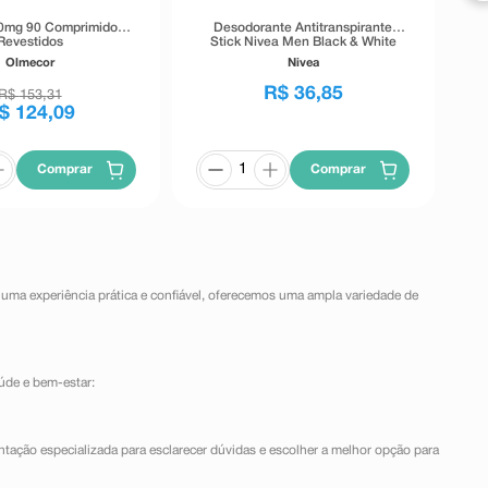
0mg 90 Comprimidos
Desodorante Antitranspirante
Revestidos
Stick Nivea Men Black & White
Invisible 72h 54g
Olmecor
Nivea
R$
36
,
85
R$
153
,
31
$
124
,
09
Comprar
Comprar
 uma experiência prática e confiável, oferecemos uma ampla variedade de
úde e bem-estar:
ntação especializada para esclarecer dúvidas e escolher a melhor opção para