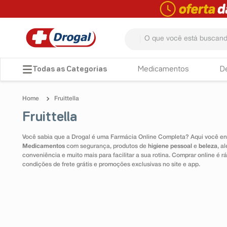
O que você está buscando? 
TERMOS MAIS BUSCADOS
Medicamentos
D
1
º
fralda
Fruittella
2
º
dipirona
Fruittella
3
º
lenço umedecido
Você sabia que a Drogal é uma Farmácia Online Completa? Aqui você enc
4
º
tadalafila
Medicamentos
com segurança, produtos de
higiene pessoal
e
beleza
, a
conveniência e muito mais para facilitar a sua rotina. Comprar online é
5
º
minoxidil
condições de frete grátis e promoções exclusivas no site e app.
6
º
desodorante
7
º
teste gravidez
8
º
esmalte