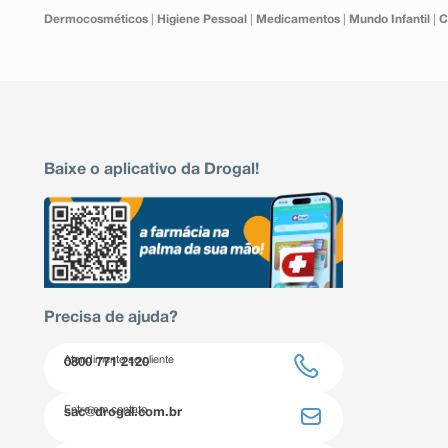
Dermocosméticos
|
Higiene Pessoal
|
Medicamentos
|
Mundo Infantil
|
C
Baixe o aplicativo da Drogal!
Precisa de ajuda?
Atendimento ao cliente
0800 771 2120
Entre em contato
sac@drogal.com.br