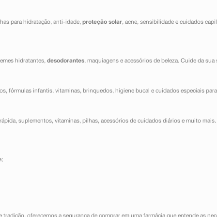
has para hidratação, anti-idade,
proteção solar
, acne, sensibilidade e cuidados capi
cremes hidratantes,
desodorantes
, maquiagens e acessórios de beleza. Cuide da sua 
dos, fórmulas infantis, vitaminas, brinquedos, higiene bucal e cuidados especiais para
ápida, suplementos, vitaminas, pilhas, acessórios de cuidados diários e muito mais. 
a;
e tradição, oferecemos a segurança de comprar em uma farmácia que entende as nece