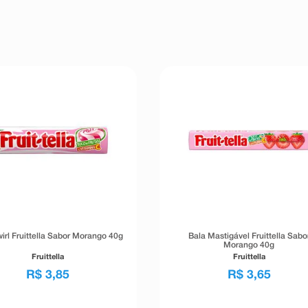
irl Fruittella Sabor Morango 40g
Bala Mastigável Fruittella Sabo
Morango 40g
Fruittella
Fruittella
R$
3
,
85
R$
3
,
65