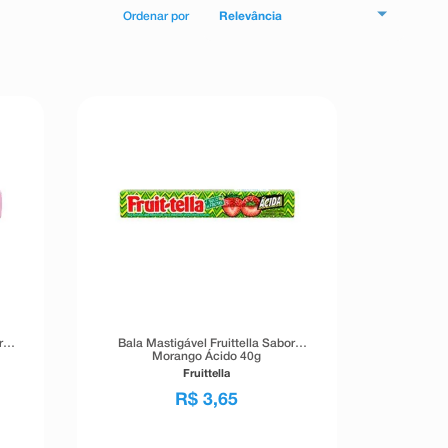
Relevância
r
Bala Mastigável Fruittella Sabor
Morango Ácido 40g
Fruittella
R$
3
,
65