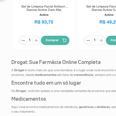
Gel de Limpeza Facial Antiacne
Gel de Limpeza Faci
Darrow Actine Care Alta
Darrow Actine Ca
Tolerância 400g
Tolerância 1
Actine
Actine
R$
93
,
75
R$
49
,
2
Comprar
Co
Drogal: Sua Farmácia Online Completa
A
Drogal
é muito mais do que uma farmácia: é o lugar onde você encontra t
produtos, desde
medicamentos
até itens de
conveniência
, sempre com a 
Encontre tudo em um só lugar
Na
Drogal
, você tem acesso a uma variedade completa de produtos que aten
Medicamentos
Aqui você encontra medicamentos de referência,
genéricos
e
similares
, se
o seu tratamento.