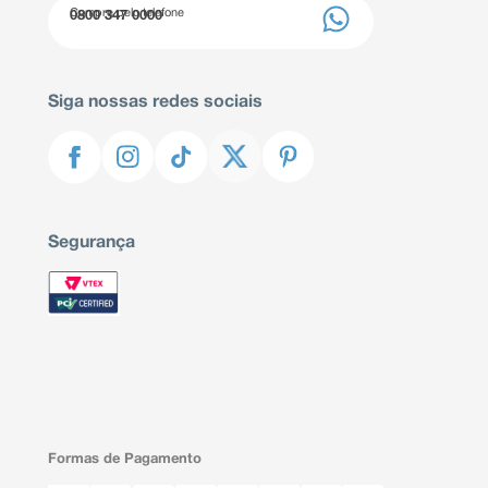
Compre pelo telefone
0800 347 0000
Siga nossas redes sociais
Segurança
Formas de Pagamento