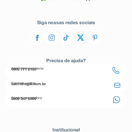
Siga nossas redes sociais
Precisa de ajuda?
Atendimento ao cliente
0800 771 2120
Entre em contato
sac@drogal.com.br
Compre pelo telefone
0800 347 0000
Institucional