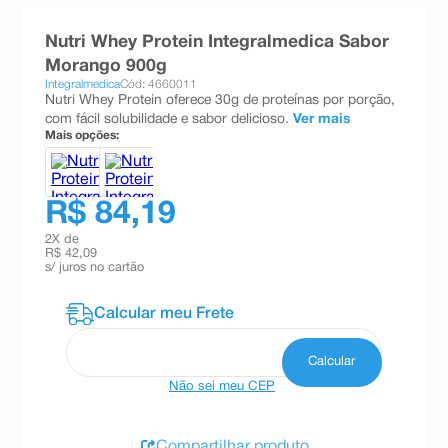
8
º
absorvente
Nutri Whey Protein Integralmedica Sabor
9
º
teste gravidez
Morango 900g
Integralmedica
Cód: 4660011
10
º
esmalte
Nutri Whey Protein oferece 30g de proteínas por porção,
com fácil solubilidade e sabor delicioso.
Ver mais
Mais opções:
R$ 84,19
2
X de
R$ 42,09
s/ juros no cartão
Não sei meu CEP
Compartilhar produto