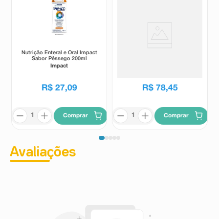
Nutrição Enteral e Oral Impact
Complemento Alimentar
Sabor Pêssego 200ml
Sustagem Adultos+ Sabor
Chocolate 400g
Impact
Sustagen
R$
27
,
09
R$
78
,
45
Comprar
Comprar
Avaliações