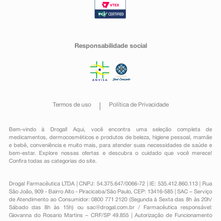
Responsabilidade social
Termos de uso
Política de Privacidade
Bem-vindo à Drogal! Aqui, você encontra uma seleção completa de
medicamentos
,
dermocosméticos e produtos de beleza
,
higiene pessoal
,
mamãe
e bebê
,
conveniência
e muito mais, para atender suas necessidades de saúde e
bem-estar. Explore nossas ofertas e descubra o cuidado que você merece!
Confira todas as categorias do site.
Drogal Farmacêutica LTDA | CNPJ: 54.375.647/0066-72 | IE: 535.412.860.113 | Rua
São João, 909 - Bairro Alto - Piracicaba/São Paulo, CEP: 13416-585 | SAC – Serviço
de Atendimento ao Consumidor: 0800 771 2120 (Segunda à Sexta das 8h às 20h/
Sábado das 8h às 15h) ou
sac@drogal.com.br
/ Farmacêutica responsável:
Giovanna do Rosario Martins – CRF/SP 49.855 | Autorização de Funcionamento