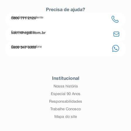
Precisa de ajuda?
Atendimento ao cliente
0800 771 2120
Entre em contato
sac@drogal.com.br
Compre pelo telefone
0800 347 0000
Institucional
Nossa história
Especial 90 Anos
Responsabilidades
Trabalhe Conosco
Mapa do site