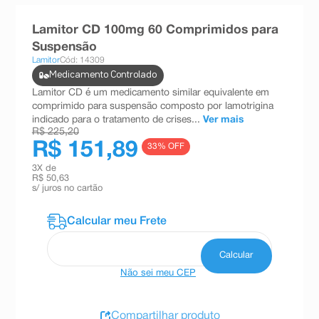
8
º
teste gravidez
Lamitor CD 100mg 60 Comprimidos para
9
º
esmalte
Suspensão
Lamitor
Cód: 14309
10
º
absorvente
Medicamento Controlado
Lamitor CD é um medicamento similar equivalente em
comprimido para suspensão composto por lamotrigina
indicado para o tratamento de crises...
Ver mais
R$ 225,20
R$ 151,89
33
% OFF
3
X de
R$ 50,63
s/ juros no cartão
Não sei meu CEP
Compartilhar produto