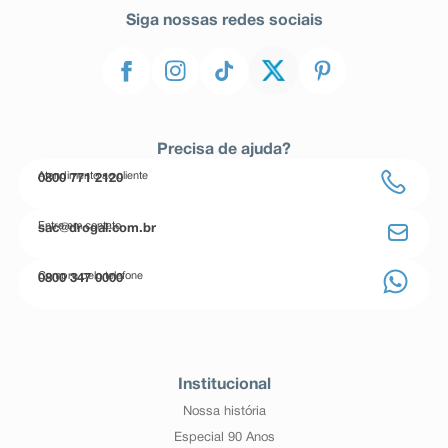
Siga nossas redes sociais
Precisa de ajuda?
Atendimento ao cliente
0800 771 2120
Entre em contato
sac@drogal.com.br
Compre pelo telefone
0800 347 0000
Institucional
Nossa história
Especial 90 Anos