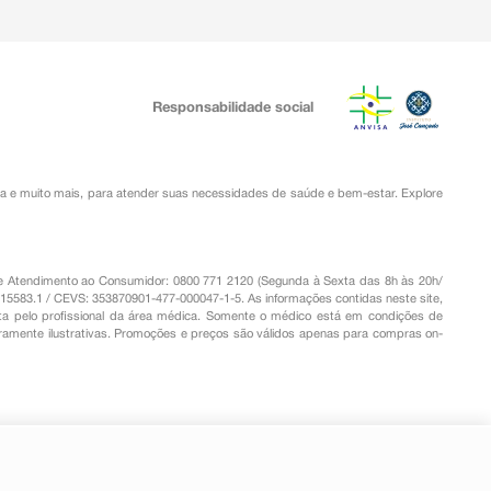
Responsabilidade social
ia
e muito mais, para atender suas necessidades de saúde e bem-estar. Explore
o de Atendimento ao Consumidor: 0800 771 2120 (Segunda à Sexta das 8h às 20h/
.15583.1 / CEVS: 353870901-477-000047-1-5. As informações contidas neste site,
a pelo profissional da área médica. Somente o médico está em condições de
eramente ilustrativas. Promoções e preços são válidos apenas para compras on-