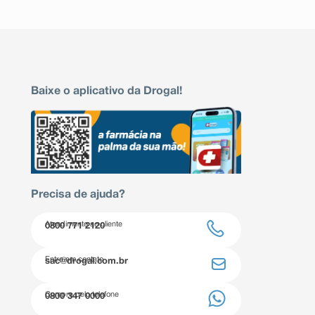
Baixe o aplicativo da Drogal!
Precisa de ajuda?
Atendimento ao cliente
0800 771 2120
Entre em contato
sac@drogal.com.br
Compre pelo telefone
0800 347 0000