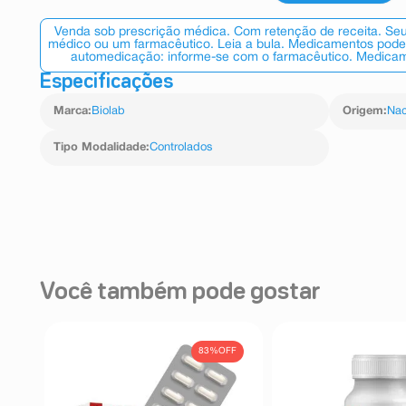
Venda sob prescrição médica. Com retenção de receita. Seu
médico ou um farmacêutico. Leia a bula. Medicamentos podem
automedicação: informe-se com o farmacêutico. Medicame
Especificações
Marca
:
Biolab
Origem
:
Nac
Tipo Modalidade
:
Controlados
Você também pode gostar
FF
83%
OFF