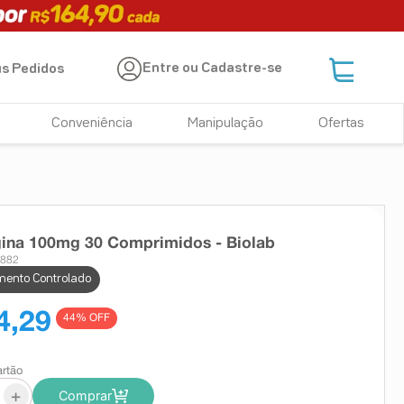
Entre ou Cadastre-se
s Pedidos
Conveniência
Manipulação
Ofertas
ina 100mg 30 Comprimidos - Biolab
6882
ento Controlado
4,29
44
% OFF
artão
+
Comprar