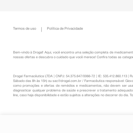
Termos de uso
Política de Privacidade
Bem-vindo à Drogal! Aqui, você encontra uma seleção completa de
medicament
nossas ofertas e descubra o cuidado que você merece!
Confira todas as categor
Drogal Farmacêutica LTDA | CNPJ: 54.375.647/0066-72 | IE: 535.412.860.113 | 
Sábado das 8h às 15h) ou
sac@drogal.com.br
/ Farmacêutica responsável: Giova
como promoções e ofertas de remédios e medicamentos, não devem ser usada
diagnosticar qualquer problema de saúde e prescrever o tratamento adequado. 
line, caso haja disponibilidade e estão sujeitos a alterações no decorrer do dia. 
Lamotrigina 100mg 30 Comprimid
R$ 79,67