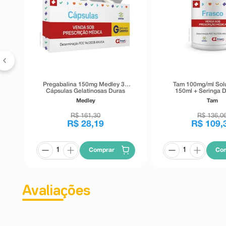
s
Pregabalina 150mg Medley 30
Tam 100mg/ml Sol
Cápsulas Gelatinosas Duras
150ml + Seringa 
Medley
Tam
R$
161
,
30
R$
136
,
0
R$
28
,
19
R$
109
,
Comprar
Co
Avaliações