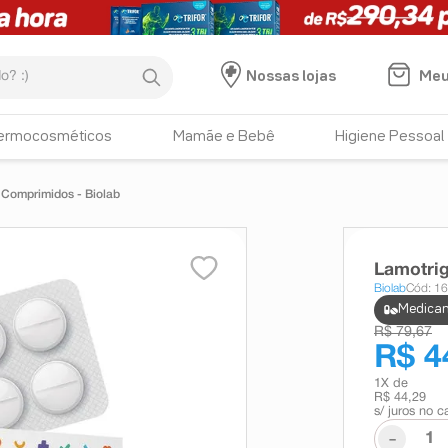
:)
Meu
Nossas lojas
ermocosméticos
Mamãe e Bebê
Higiene Pessoal
Comprimidos - Biolab
Lamotrig
Biolab
Cód: 1
Medicam
R$ 79,67
R$ 4
1
X de
R$ 44,29
s/ juros no c
-