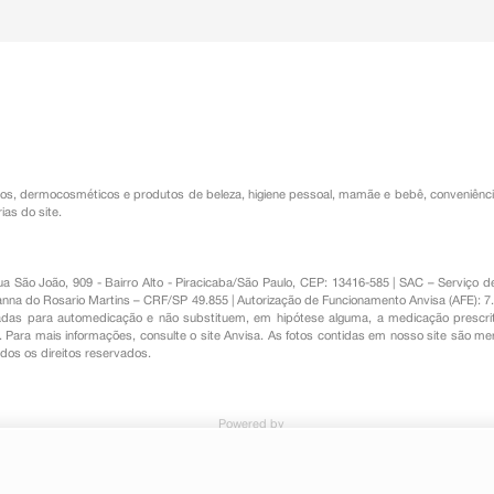
os
,
dermocosméticos e produtos de beleza
,
higiene pessoal
,
mamãe e bebê
,
conveniênc
ias do site.
Rua São João, 909 - Bairro Alto - Piracicaba/São Paulo, CEP: 13416-585 | SAC – Serviç
nna do Rosario Martins – CRF/SP 49.855 | Autorização de Funcionamento Anvisa (AFE): 7
s para automedicação e não substituem, em hipótese alguma, a medicação prescrit
Para mais informações, consulte o site Anvisa. As fotos contidas em nosso site são m
Todos os direitos reservados.
Powered by
os - Biolab