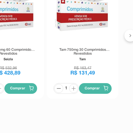
0mg 60 Comprimidos
Tam 750mg 30 Comprimidos
Revestidos
Revestidos
Seizla
Tam
R$
532
,
96
R$
163
,
47
$
428
,
89
R$
131
,
49
Comprar
Comprar