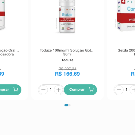
ução Oral
Toduze 100mg/ml Solução Gotas
Seizla 20
Dosadora
30ml
Toduze
6
R$
207
,
21
39
R$
166
,
69
R
mprar
Comprar