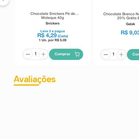
Chocolate Snickers Pé de
Chocolate Branco Ne
Moleque 40g
20% Grátis 
Snickers
Galak
Leve
3
e pague
R$
9
,
0
R$
4
,
29
(Cada)
1 Un. por R$
5.09
Comprar
Co
Avaliações