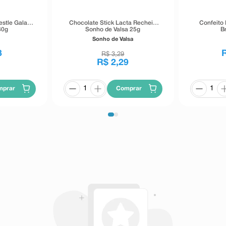
stle Galak
Chocolate Stick Lacta Recheio
Confeito
80g
Sonho de Valsa 25g
B
Sonho de Valsa
3
R$
3
,
29
R$
2
,
29
mprar
Comprar