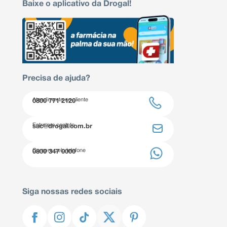
Baixe o aplicativo da Drogal!
Precisa de ajuda?
Atendimento ao cliente
0800 771 2120
Entre em contato
sac@drogal.com.br
Compre pelo telefone
0800 347 0000
Siga nossas redes sociais