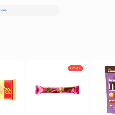
ional
30%
OFF