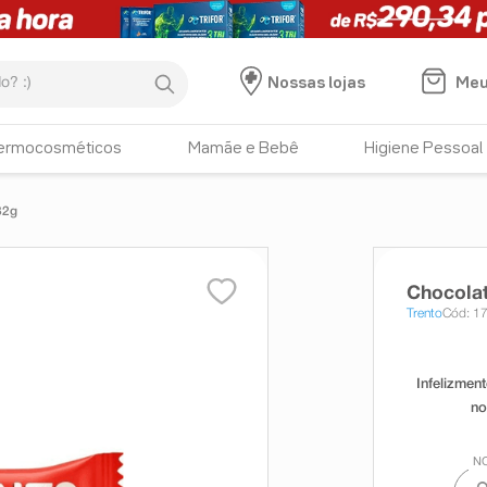
:)
Meu
Nossas lojas
ermocosméticos
Mamãe e Bebê
Higiene Pessoal
32g
Chocolat
Trento
Cód: 1