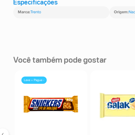
Especificações
Marca
:
Trento
Origem
:
Nac
Você também pode gostar
Leve + Pague -
l
ar