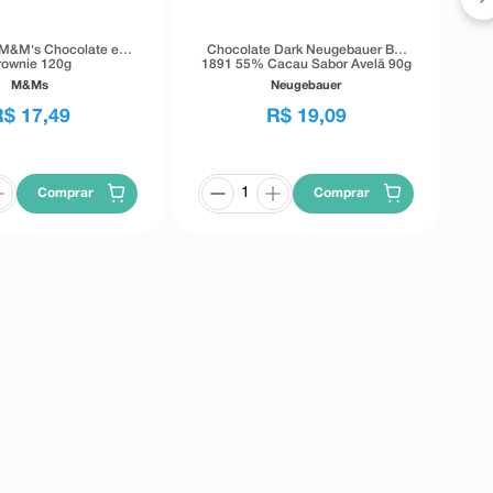
 M&M's Chocolate e
Chocolate Dark Neugebauer Bar
rownie 120g
1891 55% Cacau Sabor Avelã 90g
M&Ms
Neugebauer
R$
17
,
49
R$
19
,
09
Comprar
Comprar