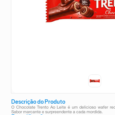
9
º
absorvente
10
º
shampoo
Descrição do Produto
O Chocolate Trento Ao Leite é um delicioso wafer r
Sabor marcante e surpreendente a cada mordida.