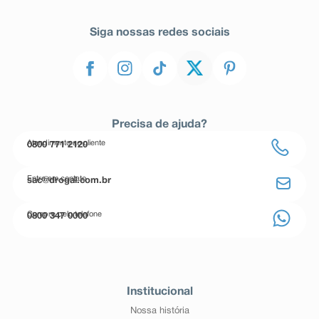
Siga nossas redes sociais
Precisa de ajuda?
Atendimento ao cliente
0800 771 2120
Entre em contato
sac@drogal.com.br
Compre pelo telefone
0800 347 0000
Institucional
Nossa história