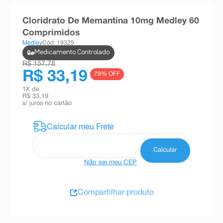
8
º
teste gravidez
Cloridrato De Memantina 10mg Medley 60
9
º
esmalte
Comprimidos
Medley
Cód: 19329
10
º
absorvente
Medicamento Controlado
R$ 157,78
R$ 33,19
79
% OFF
1
X de
R$ 33,19
s/ juros no cartão
Não sei meu CEP
Compartilhar produto