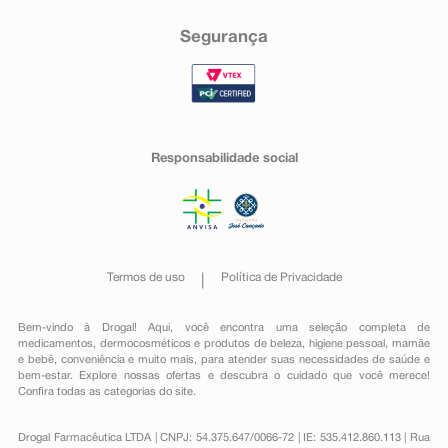
utilizam este medicamento.
Distúrbios do sistema linfático e sanguíneo: Incomuns –
Segurança
leucopenia (contagem de leucócitos abaixo da
normalidade), neutropenia (contagem de neutrófilos ou
glóbulos brancos abaixo da normalidade),
trombocitopenia (contagem de plaquetas no sangue
abaixo da normalidade).
Distúrbios cardíacos: Incomuns – bradicardia
(frequência cardíaca baixa), palpitações, insuficiência
Responsabilidade social
cardiopulmonar, infarto do miocárdio, parada
cardiorrespiratória, bloqueio atrioventricular (dificuldade
ou impossibilidade de condução dos estímulos dos
átrios para os ventrículos), extrassístoles (batimentos
cardíacos extras anormais), taquicardia sinusal
(frequência cardíaca sinusal anormal), fibrilação atrial
Termos de uso
Política de Privacidade
(ritmo de batimento rápido e irregular dos átrios do
coração), angina pectoris (tipo de dor no peito causada
pela redução do fluxo sanguíneo para o coração),
Bem-vindo à Drogal! Aqui, você encontra uma seleção completa de
isquemia miocárdica (diminuição ou suspensão da
medicamentos
,
dermocosméticos e produtos de beleza
,
higiene pessoal
,
mamãe
irrigação sanguínea do miocárdio); Raros – flutter atrial
e bebê
,
conveniência
e muito mais, para atender suas necessidades de saúde e
(contração em frequência muito rápida do átrio),
bem-estar. Explore nossas ofertas e descubra o cuidado que você merece!
taquicardia (frequência cardíaca anormal)
Confira todas as categorias do site.
supraventricular, taquicardia ventricular.
Distúrbios oculares: Incomuns – fotofobia (sensibilidade
Drogal Farmacêutica LTDA | CNPJ: 54.375.647/0066-72 | IE: 535.412.860.113 | Rua
excessiva à luz), diplopia (visão dupla), edema na