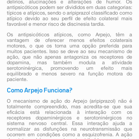
delírios, alucinações e alterações de humor. Os
antipsicóticos podem ser divididos em duas categorias:
típicos e atípicos, sendo o aripiprazol classificado como
atípico devido ao seu perfil de efeito colateral mais
favorável e menor risco de discinesia tardia.
Os antipsicóticos atípicos, como Arpejo, têm a
vantagem de oferecer menos efeitos colaterais
motores, o que os torna uma opção preferida para
muitos pacientes. Isso se deve ao seu mecanismo de
ação, que não apenas antagoniza os receptores de
dopamina, mas também modula a atividade
serotoninérgica, promovendo um efeito mais
equilibrado e menos severo na função motora do
paciente.
Como Arpejo Funciona?
O mecanismo de ação do Arpejo (aripiprazol) não é
totalmente compreendido, mas acredita-se que sua
eficácia está relacionada à interação com os
receptores dopaminérgicos e serotoninérgicos no
sistema nervoso central. Essa interação ajuda a
normalizar as disfunções na neurotransmissão que
ocorrem em condições como a esquizofrenia. A ação