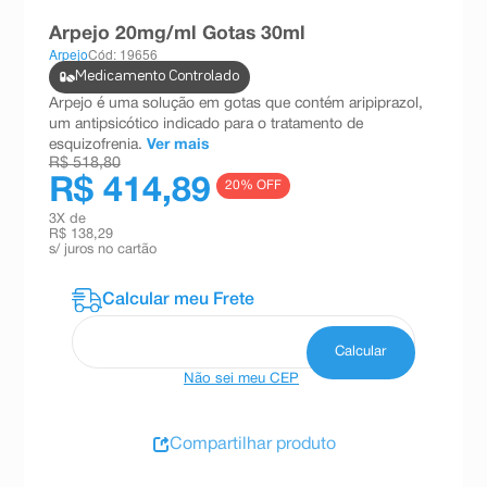
8
º
teste gravidez
Arpejo 20mg/ml Gotas 30ml
Arpejo
Cód: 19656
9
º
esmalte
Medicamento Controlado
10
º
absorvente
Arpejo é uma solução em gotas que contém aripiprazol,
um antipsicótico indicado para o tratamento de
esquizofrenia.
Ver mais
R$ 518,80
R$ 414,89
20
% OFF
3
X de
R$ 138,29
s/ juros no cartão
Não sei meu CEP
Compartilhar produto