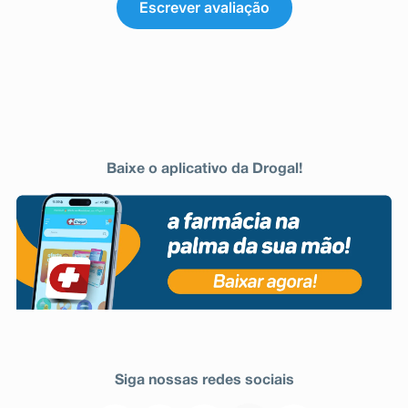
Escrever avaliação
- Esquizofrenia
A única reação adversa possivelmente relacionada à
dose, e mais notável apenas com 30mg, foi sonolência
[incluindo sedação].
- Sintomas extrapiramidais
Esquizofrenia
Em estudos de esquizofrenia em adultos foram
relatados eventos relacionados à síndrome
extrapiramidal e eventos relacionados à acatisia para
pacientes tratados com aripiprazol.
Mania Bipolar
Baixe o aplicativo da Drogal!
Em estudos de mania bipolar em adultos foram
relatados eventos relacionados à síndrome
extrapiramidal e eventos relacionados à acatisia para
pacientes tratados com aripiprazol, tanto na
monoterapia quanto na terapia adjuntiva.
- Distonia
Sintomas de distonia, contrações anormais
prolongadas de conjuntos de músculos, podem ocorrer
em indivíduos susceptíveis durante os primeiros dias de
tratamento. Os sintomas da distonia incluem:
espasmos nos músculos do pescoço, algumas vezes
progredindo para compressão da garganta, dificuldade
Siga nossas redes sociais
em engolir, dificuldade em respirar e/ou protrusão da
língua. Embora estes sintomas possam ocorrer em