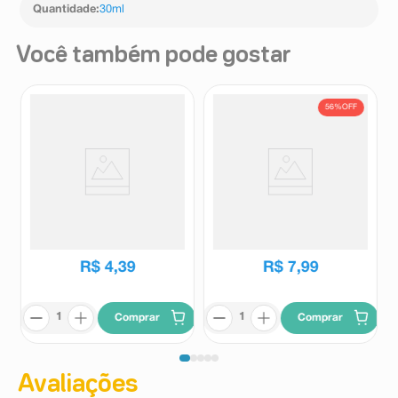
Quantidade
:
30ml
Você também pode gostar
56%
OFF
Água Oxigenada Rioquímica
Álcool 70% Triane Spray 30ml
10 Volumes 100ml
Rioquímica
Triane
R$
17
,
99
R$
4
,
39
R$
7
,
99
Comprar
Comprar
Avaliações