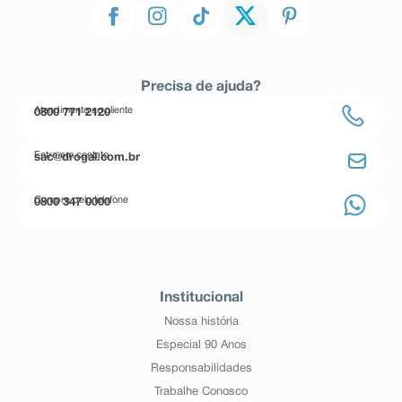
Precisa de ajuda?
Atendimento ao cliente
0800 771 2120
Entre em contato
sac@drogal.com.br
Compre pelo telefone
0800 347 0000
Institucional
Nossa história
Especial 90 Anos
Responsabilidades
Trabalhe Conosco