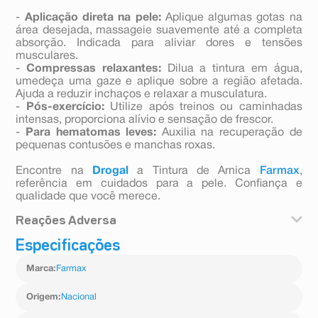
-
Aplicação direta na pele:
Aplique algumas gotas na
área desejada, massageie suavemente até a completa
absorção. Indicada para aliviar dores e tensões
musculares.
-
Compressas relaxantes:
Dilua a tintura em água,
umedeça uma gaze e aplique sobre a região afetada.
Ajuda a reduzir inchaços e relaxar a musculatura.
-
Pós-exercício:
Utilize após treinos ou caminhadas
intensas, proporciona alívio e sensação de frescor.
-
Para hematomas leves:
Auxilia na recuperação de
pequenas contusões e manchas roxas.
Encontre na
Drogal
a Tintura de Arnica
Farmax
,
referência em cuidados para a pele. Confiança e
qualidade que você merece.
Reações Adversa
Especificações
Uso somente externo. Não aplicar em feridas abertas,
mucosas ou perto dos olhos. Suspender o uso em caso
Marca
:
Farmax
de irritação.
Origem
:
Nacional