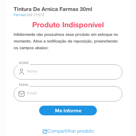
8
º
absorvente
Tintura De Arnica Farmax 30ml
Farmax
Cód: 21572
9
º
teste gravidez
10
º
esmalte
Compartilhar produto