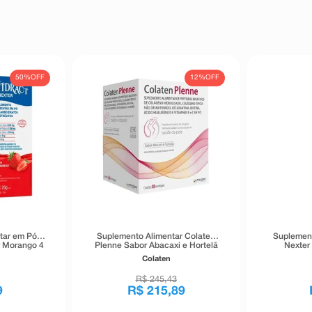
50%
OFF
12%
OFF
tar em Pó
Suplemento Alimentar Colaten
Suplement
r Morango 4
Plenne Sabor Abacaxi e Hortelã
Nexter
g
30 Envelopes
Colaten
R$
245
,
43
9
R$
215
,
89