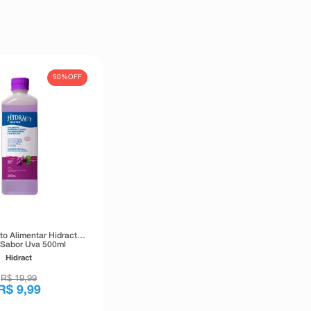
50%
OFF
o Alimentar Hidract
 Sabor Uva 500ml
Hidract
R$
19
,
99
R$
9
,
99