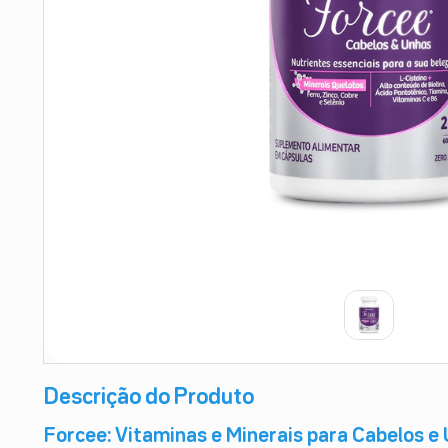
9
º
absorvente
10
º
shampoo
Descrição do Produto
Forcee: Vitaminas e Minerais para Cabelos e