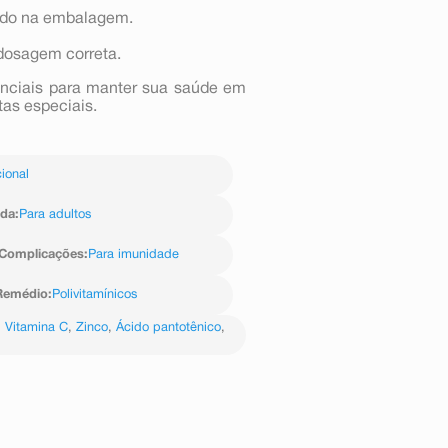
ado na embalagem.
 dosagem correta.
nciais para manter sua saúde em
tas especiais.
ional
ida
:
Para adultos
Complicações
:
Para imunidade
Remédio
:
Polivitamínicos
,
Vitamina C
,
Zinco
,
Ácido pantotênico
,