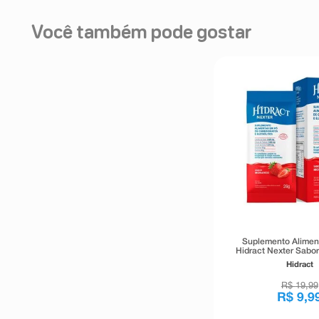
Você também pode gostar
Suplemento Alimen
Hidract Nexter Sabo
Sachês 26
Hidract
R$
19
,
99
R$
9
,
9