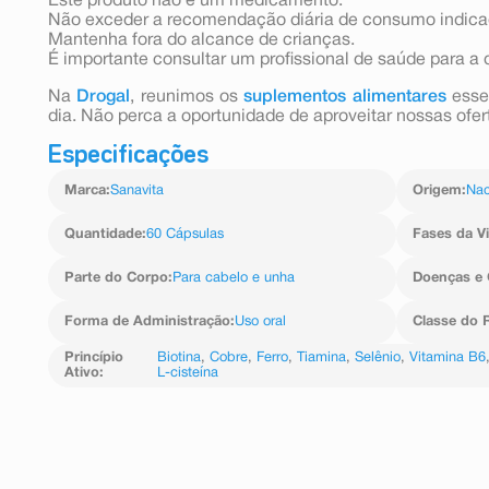
Este produto não é um medicamento.
Não exceder a recomendação diária de consumo indic
Mantenha fora do alcance de crianças.
É importante consultar um profissional de saúde para a
Na
Drogal
, reunimos os
suplementos alimentares
esse
dia. Não perca a oportunidade de aproveitar nossas ofer
Especificações
Marca
:
Sanavita
Origem
:
Nac
Quantidade
:
60 Cápsulas
Fases da V
Parte do Corpo
:
Para cabelo e unha
Doenças e 
Forma de Administração
:
Uso oral
Classe do 
Princípio
Biotina
,
Cobre
,
Ferro
,
Tiamina
,
Selênio
,
Vitamina B6
Ativo
:
L-cisteína